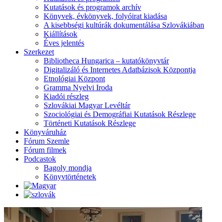
Kutatások és programok archív
Könyvek, évkönyvek, folyóirat kiadása
A kisebbségi kultúrák dokumentálása Szlovákiában
Kiállítások
Éves jelentés
Szerkezet
Bibliotheca Hungarica – kutatókönyvtár
Digitalizáló és Internetes Adatbázisok Központja
Etnológiai Központ
Gramma Nyelvi Iroda
Kiadói részleg
Szlovákiai Magyar Levéltár
Szociológiai és Demográfiai Kutatások Részlege
Történeti Kutatások Részlege
Könyváruház
Fórum Szemle
Fórum filmek
Podcastok
Bagoly mondja
Könyvtörténetek