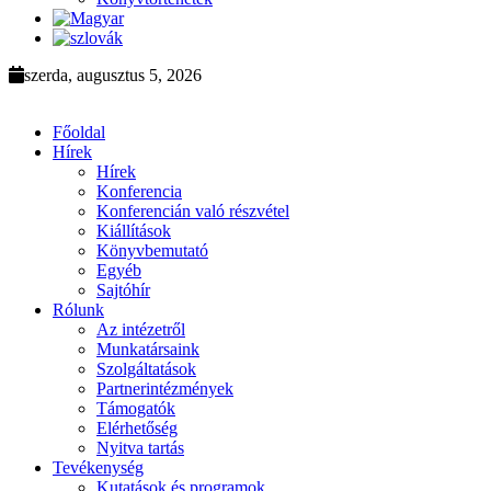
szerda, augusztus 5, 2026
Főoldal
Hírek
Hírek
Konferencia
Konferencián való részvétel
Kiállítások
Könyvbemutató
Egyéb
Sajtóhír
Rólunk
Az intézetről
Munkatársaink
Szolgáltatások
Partnerintézmények
Támogatók
Elérhetőség
Nyitva tartás
Tevékenység
Kutatások és programok