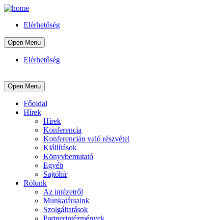
Elérhetőség
Open Menu
Elérhetőség
Open Menu
Főoldal
Hírek
Hírek
Konferencia
Konferencián való részvétel
Kiállítások
Könyvbemutató
Egyéb
Sajtóhír
Rólunk
Az intézetről
Munkatársaink
Szolgáltatások
Partnerintézmények