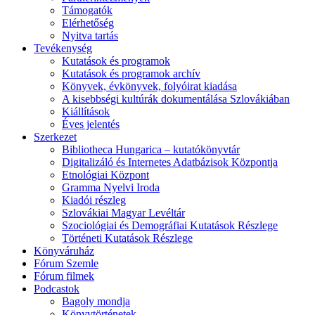
Támogatók
Elérhetőség
Nyitva tartás
Tevékenység
Kutatások és programok
Kutatások és programok archív
Könyvek, évkönyvek, folyóirat kiadása
A kisebbségi kultúrák dokumentálása Szlovákiában
Kiállítások
Éves jelentés
Szerkezet
Bibliotheca Hungarica – kutatókönyvtár
Digitalizáló és Internetes Adatbázisok Központja
Etnológiai Központ
Gramma Nyelvi Iroda
Kiadói részleg
Szlovákiai Magyar Levéltár
Szociológiai és Demográfiai Kutatások Részlege
Történeti Kutatások Részlege
Könyváruház
Fórum Szemle
Fórum filmek
Podcastok
Bagoly mondja
Könyvtörténetek