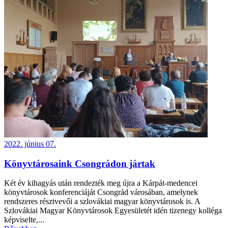
2022. június 07.
Könyvtárosaink Csongrádon jártak
Két év kihagyás után rendezték meg újra a Kárpát-medencei
könyvtárosok konferenciáját Csongrád városában, amelynek
rendszeres résztvevői a szlovákiai magyar könyvtárosok is. A
Szlovákiai Magyar Könyvtárosok Egyesületét idén tizenegy kolléga
képviselte,...