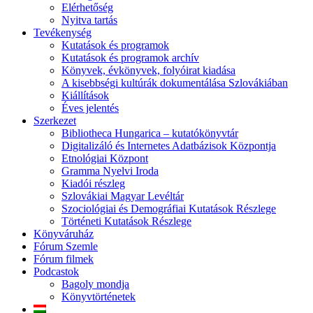
Elérhetőség
Nyitva tartás
Tevékenység
Kutatások és programok
Kutatások és programok archív
Könyvek, évkönyvek, folyóirat kiadása
A kisebbségi kultúrák dokumentálása Szlovákiában
Kiállítások
Éves jelentés
Szerkezet
Bibliotheca Hungarica – kutatókönyvtár
Digitalizáló és Internetes Adatbázisok Központja
Etnológiai Központ
Gramma Nyelvi Iroda
Kiadói részleg
Szlovákiai Magyar Levéltár
Szociológiai és Demográfiai Kutatások Részlege
Történeti Kutatások Részlege
Könyváruház
Fórum Szemle
Fórum filmek
Podcastok
Bagoly mondja
Könyvtörténetek