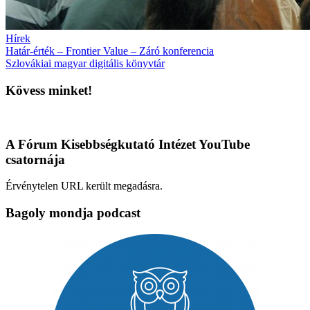
Hírek
Határ-érték – Frontier Value – Záró konferencia
Szlovákiai magyar digitális könyvtár
Kövess minket!
A Fórum Kisebbségkutató Intézet YouTube
csatornája
Érvénytelen URL került megadásra.
Bagoly mondja podcast