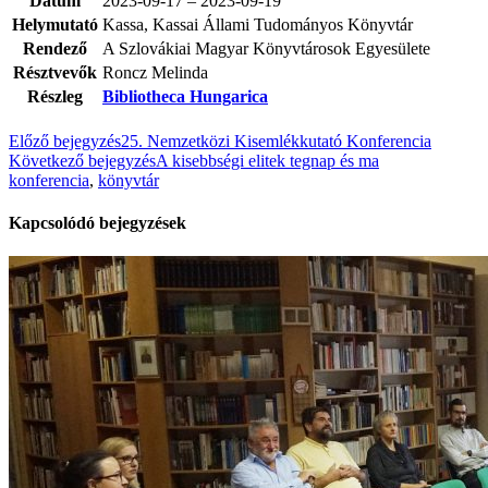
Dátum
2023-09-17 – 2023-09-19
Helymutató
Kassa, Kassai Állami Tudományos Könyvtár
Rendező
A Szlovákiai Magyar Könyvtárosok Egyesülete
Résztvevők
Roncz Melinda
Részleg
Bibliotheca Hungarica
Előző bejegyzés
25. Nemzetközi Kisemlékkutató Konferencia
Következő bejegyzés
A kisebbségi elitek tegnap és ma
konferencia
,
könyvtár
Kapcsolódó bejegyzések