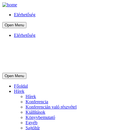
Elérhetőség
Open Menu
Elérhetőség
Open Menu
Főoldal
Hírek
Hírek
Konferencia
Konferencián való részvétel
Kiállítások
Könyvbemutató
Egyéb
Sajtóhír