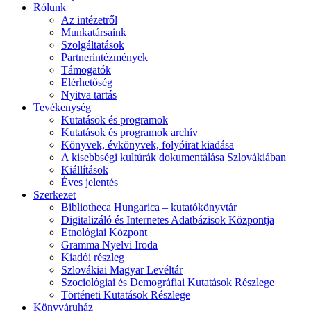
Rólunk
Az intézetről
Munkatársaink
Szolgáltatások
Partnerintézmények
Támogatók
Elérhetőség
Nyitva tartás
Tevékenység
Kutatások és programok
Kutatások és programok archív
Könyvek, évkönyvek, folyóirat kiadása
A kisebbségi kultúrák dokumentálása Szlovákiában
Kiállítások
Éves jelentés
Szerkezet
Bibliotheca Hungarica – kutatókönyvtár
Digitalizáló és Internetes Adatbázisok Központja
Etnológiai Központ
Gramma Nyelvi Iroda
Kiadói részleg
Szlovákiai Magyar Levéltár
Szociológiai és Demográfiai Kutatások Részlege
Történeti Kutatások Részlege
Könyváruház