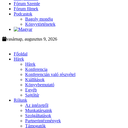
Fórum Szemle
Fórum filmek
Podcastok
Bagoly mondja
Könyvtörténetek
vasárnap, augusztus 9, 2026
Főoldal
Hírek
Hírek
Konferencia
Konferencián való részvétel
Kiállítások
Könyvbemutató
Egyéb
Sajtóhír
Rólunk
Az intézetről
Munkatársaink
Szolgáltatások
Partnerintézmények
Támogatók