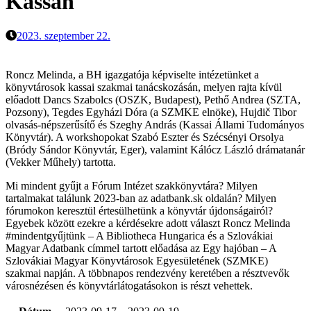
Kassán
2023. szeptember 22.
Roncz Melinda, a BH igazgatója képviselte intézetünket a
könyvtárosok kassai szakmai tanácskozásán, melyen rajta kívül
előadott Dancs Szabolcs (OSZK, Budapest), Pethő Andrea (SZTA,
Pozsony), Tegdes Egyházi Dóra (a SZMKE elnöke), Hujdič Tibor
olvasás-népszerűsítő és Szeghy András (Kassai Állami Tudományos
Könyvtár). A workshopokat Szabó Eszter és Szécsényi Orsolya
(Bródy Sándor Könyvtár, Eger), valamint Kálócz László drámatanár
(Vekker Műhely) tartotta.
Mi mindent gyűjt a Fórum Intézet szakkönyvtára? Milyen
tartalmakat találunk 2023-ban az adatbank.sk oldalán? Milyen
fórumokon keresztül értesülhetünk a könyvtár újdonságairól?
Egyebek között ezekre a kérdésekre adott választ Roncz Melinda
#mindentgyűjtünk – A Bibliotheca Hungarica és a Szlovákiai
Magyar Adatbank címmel tartott előadása az Egy hajóban – A
Szlovákiai Magyar Könyvtárosok Egyesületének (SZMKE)
szakmai napján. A többnapos rendezvény keretében a résztvevők
városnézésen és könyvtárlátogatásokon is részt vehettek.