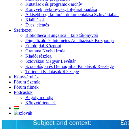
Kutatások és programok archív
Könyvek, évkönyvek, folyóirat kiadása
A kisebbségi kultúrák dokumentálása Szlovákiában
Kiállítások
Éves jelentés
Szerkezet
Bibliotheca Hungarica – kutatókönyvtár
Digitalizáló és Internetes Adatbázisok Központja
Etnológiai Központ
Gramma Nyelvi Iroda
Kiadói részleg
Szlovákiai Magyar Levéltár
Szociológiai és Demográfiai Kutatások Részlege
Történeti Kutatások Részlege
Könyváruház
Fórum Szemle
Fórum filmek
Podcastok
Bagoly mondja
Könyvtörténetek