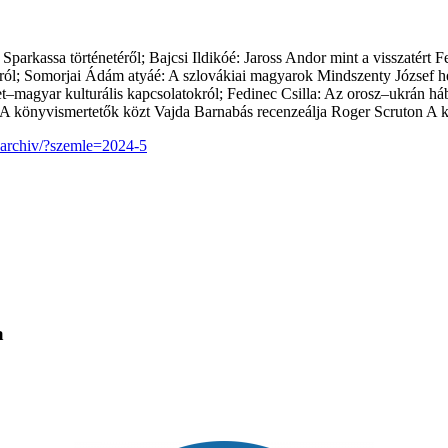
parkassa történetéről; Bajcsi Ildikóé: Jaross Andor mint a visszatért F
l; Somorjai Ádám atyáé: A szlovákiai magyarok Mindszenty József herc
magyar kulturális kapcsolatokról; Fedinec Csilla: Az orosz–ukrán háb
an. A könyvismertetők közt Vajda Barnabás recenzeálja Roger Scruton 
-archiv/?szemle=2024-5
a