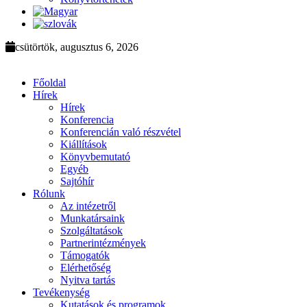
csütörtök, augusztus 6, 2026
Főoldal
Hírek
Hírek
Konferencia
Konferencián való részvétel
Kiállítások
Könyvbemutató
Egyéb
Sajtóhír
Rólunk
Az intézetről
Munkatársaink
Szolgáltatások
Partnerintézmények
Támogatók
Elérhetőség
Nyitva tartás
Tevékenység
Kutatások és programok