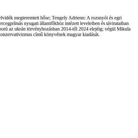
elvidék megteremtett hőse; Tengely Adrienn: A rozsnyói és egri
egprímás nyugati államfőkhöz intézett leveleiben és távirataiban
orú az ukrán törvényhozásban 2014-től 2024 elejéig; végül Mikula
A konzervativizmus című könyvének magyar kiadását.