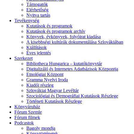
Támogatók
Elérhetőség
Nyitva tartás
Tevékenység
Kutatások és programok
Kutatások és programok archív
Könyvek, évkönyvek, folyóirat kiadása
A kisebbségi kultúrák dokumentálása Szlovákiában
Kiállítások
Éves jelentés
Szerkezet
Bibliotheca Hungarica – kutatókönyvtár
Digitalizáló és Internetes Adatbázisok Központja
Etnológiai Központ
Gramma Nyelvi Iroda
Kiadói részleg
Szlovákiai Magyar Levéltár
Szociológiai és Demográfiai Kutatások Részlege
Történeti Kutatások Részlege
Könyváruház
Fórum Szemle
Fórum filmek
Podcastok
Bagoly mondja
Könyvtörténetek