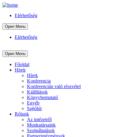
Elérhetőség
Open Menu
Elérhetőség
Open Menu
Főoldal
Hírek
Hírek
Konferencia
Konferencián való részvétel
Kiállítások
Könyvbemutató
Egyéb
Sajtóhír
Rólunk
Az intézetről
Munkatársaink
Szolgáltatások
Partnerintézmények