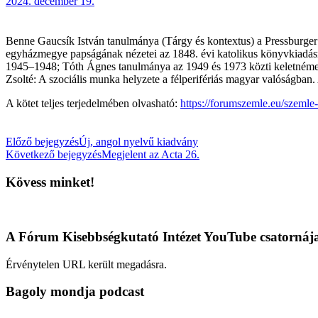
2024. december 19.
Benne Gaucsík István tanulmánya (Tárgy és kontextus) a Pressburger S
egyházmegye papságának nézetei az 1848. évi katolikus könyvkiadásró
1945–1948; Tóth Ágnes tanulmánya az 1949 és 1973 közti keletnémet–
Zsolté: A szociális munka helyzete a félperifériás magyar valóságb
A kötet teljes terjedelmében olvasható:
https://forumszemle.eu/szemle
Előző bejegyzés
Új, angol nyelvű kiadvány
Következő bejegyzés
Megjelent az Acta 26.
Kövess minket!
A Fórum Kisebbségkutató Intézet YouTube csatornáj
Érvénytelen URL került megadásra.
Bagoly mondja podcast