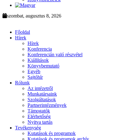
szombat, augusztus 8, 2026
Főoldal
Hírek
Hírek
Konferencia
Konferencián való részvétel
Kiállítások
Könyvbemutató
Egyéb
Sajtóhír
Rólunk
Az intézetről
Munkatársaink
Szolgáltatások
Partnerintézmények
Támogatók
Elérhetőség
Nyitva tartás
Tevékenység
Kutatások és programok
Kutatások és programok archív