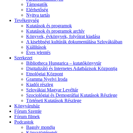
Támogatók
Elérhetőség
Nyitva tartás
Tevékenység
Kutatások és programok
Kutatások és programok archív
Könyvek, évkönyvek, folyóirat kiadása
A kisebbségi kultúrák dokumentálása Szlovákiában
Kiállítások
Éves jelentés
Szerkezet
Bibliotheca Hungarica – kutatókönyvtár
Digitalizáló és Internetes Adatbázisok Központja
Etnológiai Központ
Gramma Nyelvi Iroda
Kiadói részleg
Szlovákiai Magyar Levéltár
Szociológiai és Demográfiai Kutatások Részlege
Történeti Kutatások Részlege
Könyváruház
Fórum Szemle
Fórum filmek
Podcastok
Bagoly mondja
Könyvtörténetek