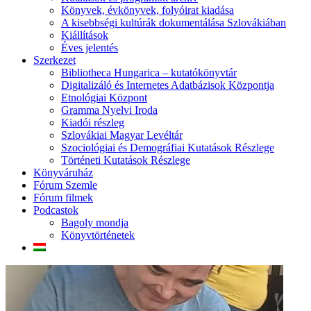
Könyvek, évkönyvek, folyóirat kiadása
A kisebbségi kultúrák dokumentálása Szlovákiában
Kiállítások
Éves jelentés
Szerkezet
Bibliotheca Hungarica – kutatókönyvtár
Digitalizáló és Internetes Adatbázisok Központja
Etnológiai Központ
Gramma Nyelvi Iroda
Kiadói részleg
Szlovákiai Magyar Levéltár
Szociológiai és Demográfiai Kutatások Részlege
Történeti Kutatások Részlege
Könyváruház
Fórum Szemle
Fórum filmek
Podcastok
Bagoly mondja
Könyvtörténetek