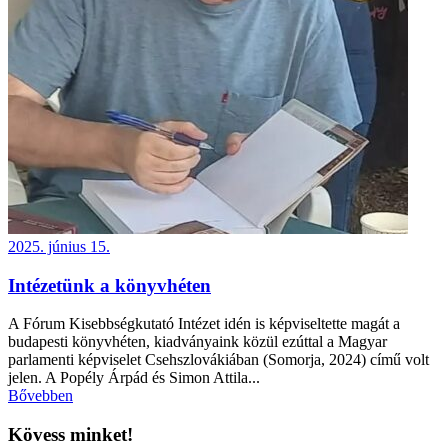
2025. június 15.
Intézetünk a könyvhéten
A Fórum Kisebbségkutató Intézet idén is képviseltette magát a
budapesti könyvhéten, kiadványaink közül ezúttal a Magyar
parlamenti képviselet Csehszlovákiában (Somorja, 2024) című volt
jelen. A Popély Árpád és Simon Attila...
Bővebben
Kövess minket!