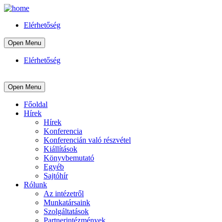
Elérhetőség
Open Menu
Elérhetőség
Open Menu
Főoldal
Hírek
Hírek
Konferencia
Konferencián való részvétel
Kiállítások
Könyvbemutató
Egyéb
Sajtóhír
Rólunk
Az intézetről
Munkatársaink
Szolgáltatások
Partnerintézmények