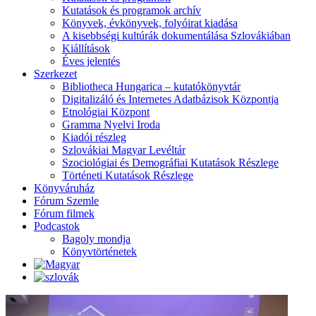
Kutatások és programok archív
Könyvek, évkönyvek, folyóirat kiadása
A kisebbségi kultúrák dokumentálása Szlovákiában
Kiállítások
Éves jelentés
Szerkezet
Bibliotheca Hungarica – kutatókönyvtár
Digitalizáló és Internetes Adatbázisok Központja
Etnológiai Központ
Gramma Nyelvi Iroda
Kiadói részleg
Szlovákiai Magyar Levéltár
Szociológiai és Demográfiai Kutatások Részlege
Történeti Kutatások Részlege
Könyváruház
Fórum Szemle
Fórum filmek
Podcastok
Bagoly mondja
Könyvtörténetek