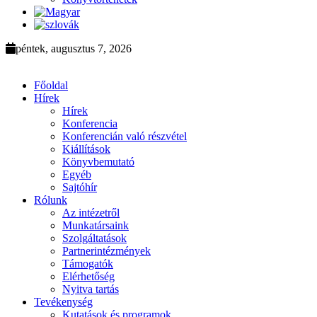
péntek, augusztus 7, 2026
Főoldal
Hírek
Hírek
Konferencia
Konferencián való részvétel
Kiállítások
Könyvbemutató
Egyéb
Sajtóhír
Rólunk
Az intézetről
Munkatársaink
Szolgáltatások
Partnerintézmények
Támogatók
Elérhetőség
Nyitva tartás
Tevékenység
Kutatások és programok