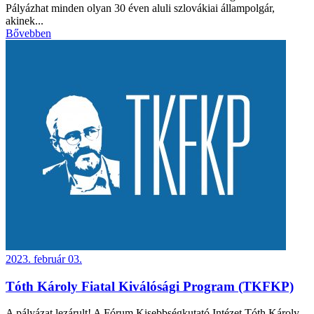
Pályázhat minden olyan 30 éven aluli szlovákiai állampolgár,
akinek...
Bővebben
2023. február 03.
Tóth Károly Fiatal Kiválósági Program (TKFKP)
A pályázat lezárult! A Fórum Kisebbségkutató Intézet Tóth Károly