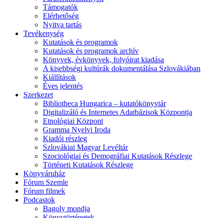
Támogatók
Elérhetőség
Nyitva tartás
Tevékenység
Kutatások és programok
Kutatások és programok archív
Könyvek, évkönyvek, folyóirat kiadása
A kisebbségi kultúrák dokumentálása Szlovákiában
Kiállítások
Éves jelentés
Szerkezet
Bibliotheca Hungarica – kutatókönyvtár
Digitalizáló és Internetes Adatbázisok Központja
Etnológiai Központ
Gramma Nyelvi Iroda
Kiadói részleg
Szlovákiai Magyar Levéltár
Szociológiai és Demográfiai Kutatások Részlege
Történeti Kutatások Részlege
Könyváruház
Fórum Szemle
Fórum filmek
Podcastok
Bagoly mondja
Könyvtörténetek