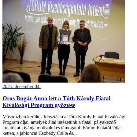
2025. december 04.
Oros Bugár Anna lett a Tóth Károly Fiatal
Kiválósági Program győztese
Másodízben kerültek kiosztásra a Tóth Károly Fiatal Kiválósági
Program díjai, amelyek által intézetünk a fiatal, pályakezdő
kutatókat kívánja motiválni és támogatni. Fórum Kutatói Díjat
ketten, a jabloncai Csobády Csilla és...