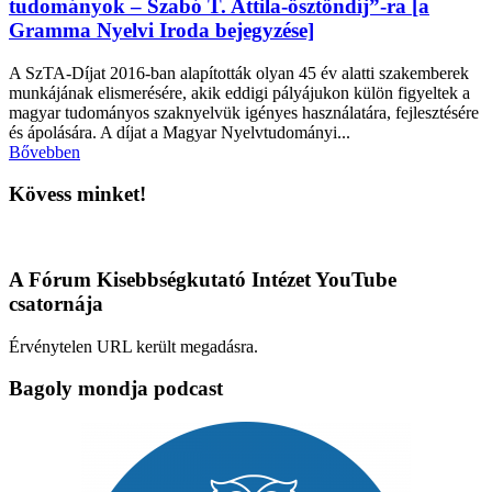
tudományok – Szabó T. Attila-ösztöndíj”-ra [a
Gramma Nyelvi Iroda bejegyzése]
A SzTA-Díjat 2016-ban alapították olyan 45 év alatti szakemberek
munkájának elismerésére, akik eddigi pályájukon külön figyeltek a
magyar tudományos szaknyelvük igényes használatára, fejlesztésére
és ápolására. A díjat a Magyar Nyelvtudományi...
Bővebben
Kövess minket!
A Fórum Kisebbségkutató Intézet YouTube
csatornája
Érvénytelen URL került megadásra.
Bagoly mondja podcast