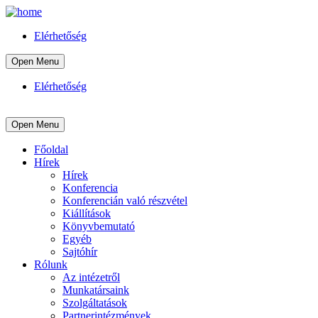
Elérhetőség
Open Menu
Elérhetőség
Open Menu
Főoldal
Hírek
Hírek
Konferencia
Konferencián való részvétel
Kiállítások
Könyvbemutató
Egyéb
Sajtóhír
Rólunk
Az intézetről
Munkatársaink
Szolgáltatások
Partnerintézmények