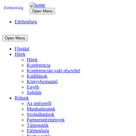
Elérhetőség
Open Menu
Elérhetőség
Open Menu
Főoldal
Hírek
Hírek
Konferencia
Konferencián való részvétel
Kiállítások
Könyvbemutató
Egyéb
Sajtóhír
Rólunk
Az intézetről
Munkatársaink
Szolgáltatások
Partnerintézmények
Támogatók
Elérhetőség