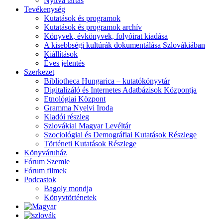
Nyitva tartás
Tevékenység
Kutatások és programok
Kutatások és programok archív
Könyvek, évkönyvek, folyóirat kiadása
A kisebbségi kultúrák dokumentálása Szlovákiában
Kiállítások
Éves jelentés
Szerkezet
Bibliotheca Hungarica – kutatókönyvtár
Digitalizáló és Internetes Adatbázisok Központja
Etnológiai Központ
Gramma Nyelvi Iroda
Kiadói részleg
Szlovákiai Magyar Levéltár
Szociológiai és Demográfiai Kutatások Részlege
Történeti Kutatások Részlege
Könyváruház
Fórum Szemle
Fórum filmek
Podcastok
Bagoly mondja
Könyvtörténetek