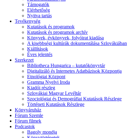
Támogatók
Elérhetőség
Nyitva tartás
Tevékenység
Kutatások és programok
Kutatások és programok archív
Könyvek, évkönyvek, folyóirat kiadása
A kisebbségi kultúrák dokumentálása Szlovákiában
Kiállítások
Éves jelentés
Szerkezet
Bibliotheca Hungarica – kutatókönyvtár
Digitalizáló és Internetes Adatbázisok Központja
Etnológiai Központ
Gramma Nyelvi Iroda
Kiadói részleg
Szlovákiai Magyar Levéltár
Szociológiai és Demográfiai Kutatások Részlege
Történeti Kutatások Részlege
Könyváruház
Fórum Szemle
Fórum filmek
Podcastok
Bagoly mondja
Könyvtörténetek