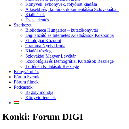
Könyvek, évkönyvek, folyóirat kiadása
A kisebbségi kultúrák dokumentálása Szlovákiában
Kiállítások
Éves jelentés
Szerkezet
Bibliotheca Hungarica – kutatókönyvtár
Digitalizáló és Internetes Adatbázisok Központja
Etnológiai Központ
Gramma Nyelvi Iroda
Kiadói részleg
Szlovákiai Magyar Levéltár
Szociológiai és Demográfiai Kutatások Részlege
Történeti Kutatások Részlege
Könyváruház
Fórum Szemle
Fórum filmek
Podcastok
Bagoly mondja
Könyvtörténetek
Konki: Forum DIGI