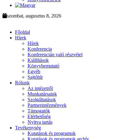
szombat, augusztus 8, 2026
Főoldal
Hírek
Hírek
Konferencia
Konferencián való részvétel
Kiállítások
Könyvbemutató
Egyéb
Sajtóhír
Rólunk
Az intézetről
Munkatársaink
Szolgáltatások
Partnerintézmények
Támogatók
Elérhetőség
Nyitva tartás
Tevékenység
Kutatások és programok
Kutatások és programok archív