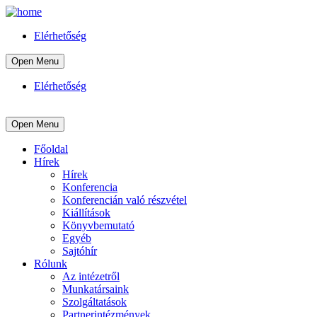
Elérhetőség
Open Menu
Elérhetőség
Open Menu
Főoldal
Hírek
Hírek
Konferencia
Konferencián való részvétel
Kiállítások
Könyvbemutató
Egyéb
Sajtóhír
Rólunk
Az intézetről
Munkatársaink
Szolgáltatások
Partnerintézmények