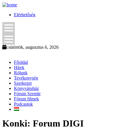
Elérhetőség
csütörtök, augusztus 6, 2026
Főoldal
Hírek
Rólunk
Tevékenység
Szerkezet
Könyváruház
Fórum Szemle
Fórum filmek
Podcastok
Konki: Forum DIGI