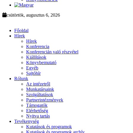
csütörtök, augusztus 6, 2026
Főoldal
Hírek
Hírek
Konferencia
Konferencián való részvétel
Kiállítások
Könyvbemutató
Egyéb
Sajtóhír
Rólunk
Az intézetről
Munkatársaink
Szolgáltatások
Partnerintézmények
Támogatók
Elérhetőség
Nyitva tartás
Tevékenység
Kutatások és programok
Kutatások és programok archív