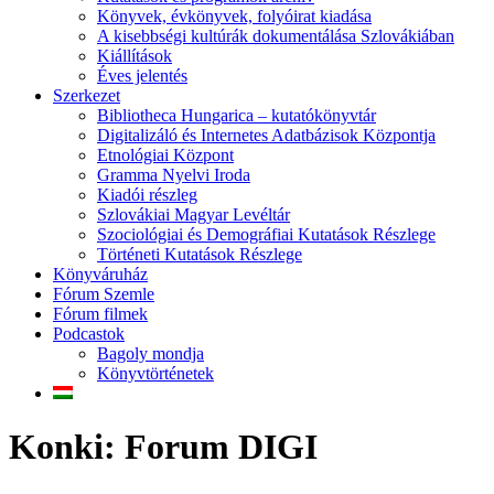
Könyvek, évkönyvek, folyóirat kiadása
A kisebbségi kultúrák dokumentálása Szlovákiában
Kiállítások
Éves jelentés
Szerkezet
Bibliotheca Hungarica – kutatókönyvtár
Digitalizáló és Internetes Adatbázisok Központja
Etnológiai Központ
Gramma Nyelvi Iroda
Kiadói részleg
Szlovákiai Magyar Levéltár
Szociológiai és Demográfiai Kutatások Részlege
Történeti Kutatások Részlege
Könyváruház
Fórum Szemle
Fórum filmek
Podcastok
Bagoly mondja
Könyvtörténetek
Konki: Forum DIGI