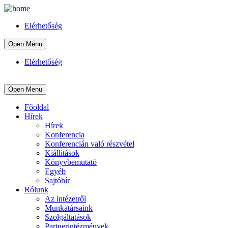
Elérhetőség
Open Menu
Elérhetőség
Open Menu
Főoldal
Hírek
Hírek
Konferencia
Konferencián való részvétel
Kiállítások
Könyvbemutató
Egyéb
Sajtóhír
Rólunk
Az intézetről
Munkatársaink
Szolgáltatások
Partnerintézmények