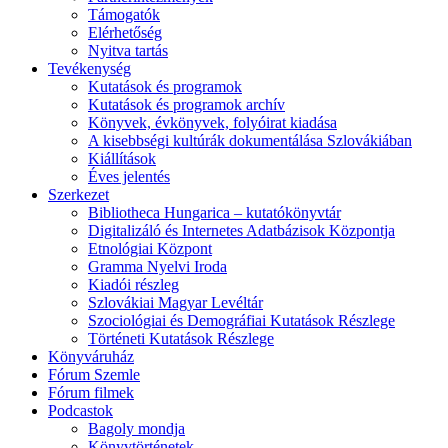
Támogatók
Elérhetőség
Nyitva tartás
Tevékenység
Kutatások és programok
Kutatások és programok archív
Könyvek, évkönyvek, folyóirat kiadása
A kisebbségi kultúrák dokumentálása Szlovákiában
Kiállítások
Éves jelentés
Szerkezet
Bibliotheca Hungarica – kutatókönyvtár
Digitalizáló és Internetes Adatbázisok Központja
Etnológiai Központ
Gramma Nyelvi Iroda
Kiadói részleg
Szlovákiai Magyar Levéltár
Szociológiai és Demográfiai Kutatások Részlege
Történeti Kutatások Részlege
Könyváruház
Fórum Szemle
Fórum filmek
Podcastok
Bagoly mondja
Könyvtörténetek