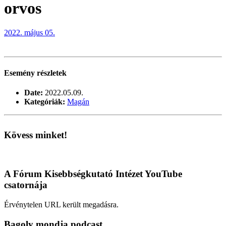
orvos
2022. május 05.
Esemény részletek
Date:
2022.05.09.
Kategóriák:
Magán
Kövess minket!
A Fórum Kisebbségkutató Intézet YouTube
csatornája
Érvénytelen URL került megadásra.
Bagoly mondja podcast