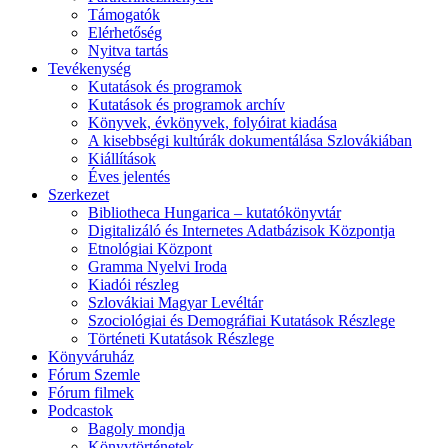
Támogatók
Elérhetőség
Nyitva tartás
Tevékenység
Kutatások és programok
Kutatások és programok archív
Könyvek, évkönyvek, folyóirat kiadása
A kisebbségi kultúrák dokumentálása Szlovákiában
Kiállítások
Éves jelentés
Szerkezet
Bibliotheca Hungarica – kutatókönyvtár
Digitalizáló és Internetes Adatbázisok Központja
Etnológiai Központ
Gramma Nyelvi Iroda
Kiadói részleg
Szlovákiai Magyar Levéltár
Szociológiai és Demográfiai Kutatások Részlege
Történeti Kutatások Részlege
Könyváruház
Fórum Szemle
Fórum filmek
Podcastok
Bagoly mondja
Könyvtörténetek