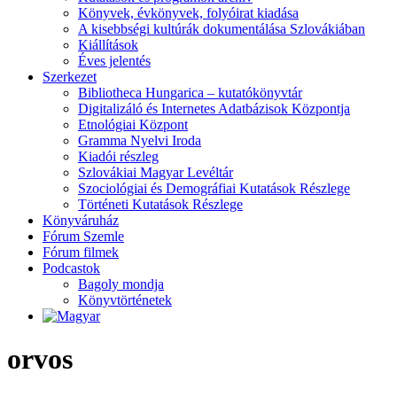
Könyvek, évkönyvek, folyóirat kiadása
A kisebbségi kultúrák dokumentálása Szlovákiában
Kiállítások
Éves jelentés
Szerkezet
Bibliotheca Hungarica – kutatókönyvtár
Digitalizáló és Internetes Adatbázisok Központja
Etnológiai Központ
Gramma Nyelvi Iroda
Kiadói részleg
Szlovákiai Magyar Levéltár
Szociológiai és Demográfiai Kutatások Részlege
Történeti Kutatások Részlege
Könyváruház
Fórum Szemle
Fórum filmek
Podcastok
Bagoly mondja
Könyvtörténetek
orvos