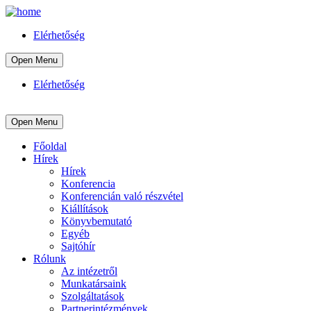
Elérhetőség
Open Menu
Elérhetőség
Open Menu
Főoldal
Hírek
Hírek
Konferencia
Konferencián való részvétel
Kiállítások
Könyvbemutató
Egyéb
Sajtóhír
Rólunk
Az intézetről
Munkatársaink
Szolgáltatások
Partnerintézmények