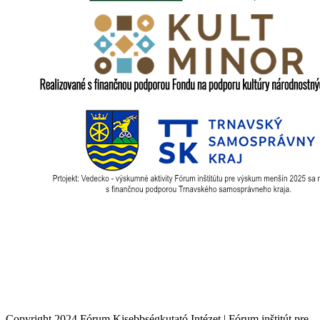
Copyright 2024 Fórum Kisebbségkutató Intézet | Fórum inštitút pre