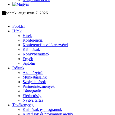
péntek, augusztus 7, 2026
Főoldal
Hírek
Hírek
Konferencia
Konferencián való részvétel
Kiállítások
Könyvbemutató
Egyéb
Sajtóhír
Rólunk
Az intézetről
Munkatársaink
Szolgáltatások
Partnerintézmények
Támogatók
Elérhetőség
Nyitva tartás
Tevékenység
Kutatások és programok
Kutatások és programok archív