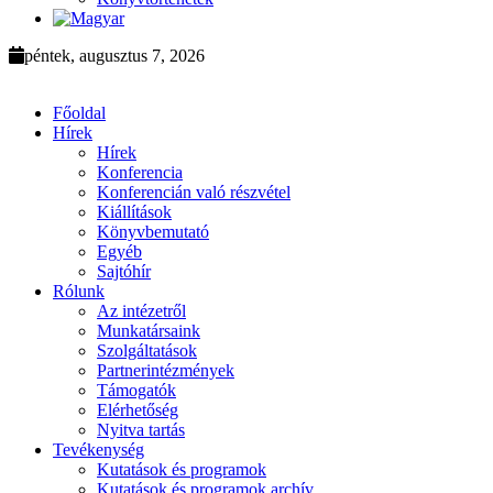
péntek, augusztus 7, 2026
Főoldal
Hírek
Hírek
Konferencia
Konferencián való részvétel
Kiállítások
Könyvbemutató
Egyéb
Sajtóhír
Rólunk
Az intézetről
Munkatársaink
Szolgáltatások
Partnerintézmények
Támogatók
Elérhetőség
Nyitva tartás
Tevékenység
Kutatások és programok
Kutatások és programok archív