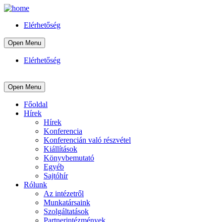
Elérhetőség
Open Menu
Elérhetőség
Open Menu
Főoldal
Hírek
Hírek
Konferencia
Konferencián való részvétel
Kiállítások
Könyvbemutató
Egyéb
Sajtóhír
Rólunk
Az intézetről
Munkatársaink
Szolgáltatások
Partnerintézmények