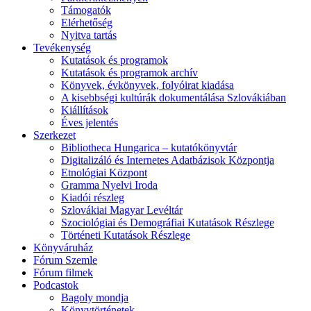
Támogatók
Elérhetőség
Nyitva tartás
Tevékenység
Kutatások és programok
Kutatások és programok archív
Könyvek, évkönyvek, folyóirat kiadása
A kisebbségi kultúrák dokumentálása Szlovákiában
Kiállítások
Éves jelentés
Szerkezet
Bibliotheca Hungarica – kutatókönyvtár
Digitalizáló és Internetes Adatbázisok Központja
Etnológiai Központ
Gramma Nyelvi Iroda
Kiadói részleg
Szlovákiai Magyar Levéltár
Szociológiai és Demográfiai Kutatások Részlege
Történeti Kutatások Részlege
Könyváruház
Fórum Szemle
Fórum filmek
Podcastok
Bagoly mondja
Könyvtörténetek