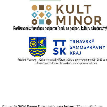
Copyright 2024 Fórum Kisebbségkutató Intézet | Fórum inštitút pre