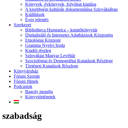
Könyvek, évkönyvek, folyóirat kiadása
A kisebbségi kultúrák dokumentálása Szlovákiában
Kiállítások
Éves jelentés
Szerkezet
Bibliotheca Hungarica – kutatókönyvtár
Digitalizáló és Internetes Adatbázisok Központja
Etnológiai Központ
Gramma Nyelvi Iroda
Kiadói részleg
Szlovákiai Magyar Levéltár
Szociológiai és Demográfiai Kutatások Részlege
Történeti Kutatások Részlege
Könyváruház
Fórum Szemle
Fórum filmek
Podcastok
Bagoly mondja
Könyvtörténetek
szabadság