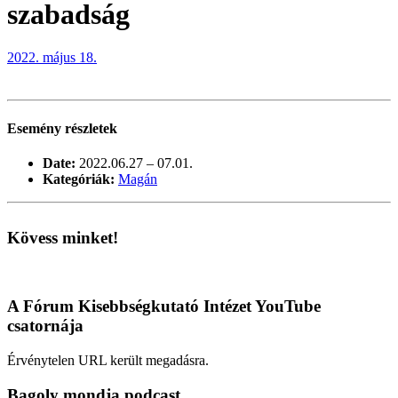
szabadság
2022. május 18.
Esemény részletek
Date:
2022.06.27
–
07.01.
Kategóriák:
Magán
Kövess minket!
A Fórum Kisebbségkutató Intézet YouTube
csatornája
Érvénytelen URL került megadásra.
Bagoly mondja podcast