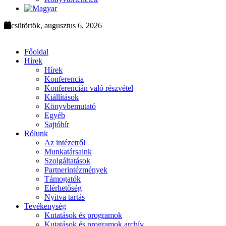
csütörtök, augusztus 6, 2026
Főoldal
Hírek
Hírek
Konferencia
Konferencián való részvétel
Kiállítások
Könyvbemutató
Egyéb
Sajtóhír
Rólunk
Az intézetről
Munkatársaink
Szolgáltatások
Partnerintézmények
Támogatók
Elérhetőség
Nyitva tartás
Tevékenység
Kutatások és programok
Kutatások és programok archív