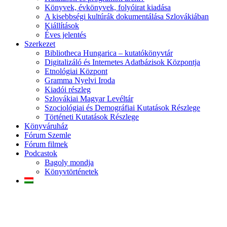
Könyvek, évkönyvek, folyóirat kiadása
A kisebbségi kultúrák dokumentálása Szlovákiában
Kiállítások
Éves jelentés
Szerkezet
Bibliotheca Hungarica – kutatókönyvtár
Digitalizáló és Internetes Adatbázisok Központja
Etnológiai Központ
Gramma Nyelvi Iroda
Kiadói részleg
Szlovákiai Magyar Levéltár
Szociológiai és Demográfiai Kutatások Részlege
Történeti Kutatások Részlege
Könyváruház
Fórum Szemle
Fórum filmek
Podcastok
Bagoly mondja
Könyvtörténetek