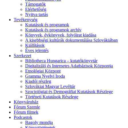
Támogatók
Elérhetőség
Nyitva tartás
Tevékenység
Kutatások és programok
Kutatások és programok archív
Könyvek, évkönyvek, folyóirat kiadása
A kisebbségi kultúrák dokumentálása Szlovákiában
Kiállítások
Éves jelentés
Szerkezet
Bibliotheca Hungarica – kutatókönyvtár
Digitalizáló és Internetes Adatbázisok Központja
Etnológiai Központ
Gramma Nyelvi Iroda
Kiadói részleg
Szlovákiai Magyar Levéltár
Szociológiai és Demográfiai Kutatások Részlege
Történeti Kutatások Részlege
Könyváruház
Fórum Szemle
Fórum filmek
Podcastok
Bagoly mondja
Könyvtörténetek