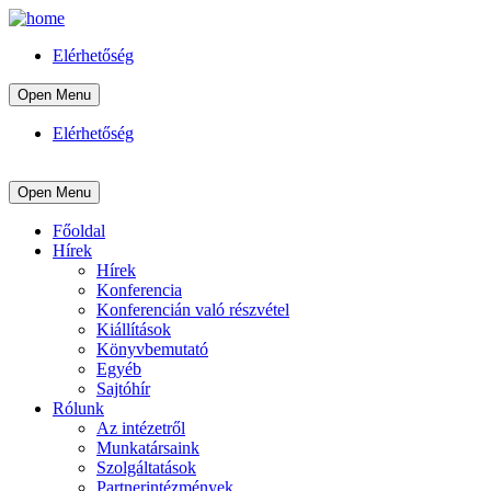
Elérhetőség
Open Menu
Elérhetőség
Open Menu
Főoldal
Hírek
Hírek
Konferencia
Konferencián való részvétel
Kiállítások
Könyvbemutató
Egyéb
Sajtóhír
Rólunk
Az intézetről
Munkatársaink
Szolgáltatások
Partnerintézmények