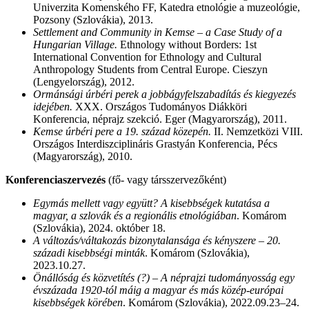
Univerzita Komenského FF, Katedra etnológie a muzeológie,
Pozsony (Szlovákia), 2013.
Settlement and Community in Kemse – a Case Study of a
Hungarian Village.
Ethnology without Borders: 1st
International Convention for Ethnology and Cultural
Anthropology Students from Central Europe. Cieszyn
(Lengyelország), 2012.
Ormánsági úrbéri perek a jobbágyfelszabadítás és kiegyezés
idejében.
XXX. Országos Tudományos Diákköri
Konferencia, néprajz szekció. Eger (Magyarország), 2011.
Kemse úrbéri pere a 19. század közepén.
II. Nemzetközi VIII.
Országos Interdiszciplináris Grastyán Konferencia, Pécs
(Magyarország), 2010.
Konferenciaszervezés
(fő- vagy társszervezőként)
Egymás mellett vagy együtt? A kisebbségek kutatása a
magyar, a szlovák és a regionális etnológiában
. Komárom
(Szlovákia), 2024. október 18.
A változás/váltakozás bizonytalansága és kényszere – 20.
századi kisebbségi minták
. Komárom (Szlovákia),
2023.10.27.
Önállóság és közvetítés (?) – A néprajzi tudományosság egy
évszázada 1920-tól máig a magyar és más közép-európai
kisebbségek körében
. Komárom (Szlovákia), 2022.09.23–24.