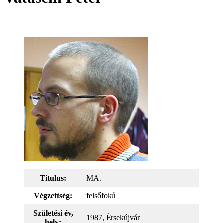
Titulus
:
MA.
Végzettség:
felsőfokú
Születési év,
1987, Érsekújvár
hely: