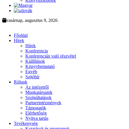
Könyvtörténetek
vasárnap, augusztus 9, 2026
Főoldal
Hírek
Hírek
Konferencia
Konferencián való részvétel
Kiállítások
Könyvbemutató
Egyéb
Sajtóhír
Rólunk
Az intézetről
Munkatársaink
Szolgáltatások
Partnerintézmények
Támogatók
Elérhetőség
Nyitva tartás
Tevékenység
Kutatások és programok