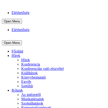
Elérhetőség
Open Menu
Elérhetőség
Open Menu
Főoldal
Hírek
Hírek
Konferencia
Konferencián való részvétel
Kiállítások
Könyvbemutató
Egyéb
Sajtóhír
Rólunk
Az intézetről
Munkatársaink
Szolgáltatások
Partnerintézmények