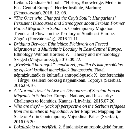
Leibniz Graduate School – ”History, Knowledge, Media in
East Central Europe“. Herder Institute, Marburg
(Németország), 2016. 12. 08.
“
The Ones who Changed the City’s Soul”: Hungarians’
Persistent Discourses and Stereotypes about Serbian Former
Forced Migrants in Subotica
. Contemporary Migration
Trends and Flows on the Territory of Southeast Europe.
Zágráb (Horvátország), 2016.11.11.
Bridging Between Ethnicities: Fieldwork on Forced
Migration in a Multiethnic Locality in East-Central Europe
.
Ethnology Without Borders V. – Theory and methodology.
Szeged (Magyarország), 2016.09.22.
„
Krušedoli harangok”: emlékezet, politika és kikapcsolódás
az egykori krajinai menekültek ünnepségén.
Fiatal
néprajzkutatók és kulturális antropológusok X. konferenciája
– Tárgyi, szellemi örökség napjainkban. Topolya (Szerbia),
2016.09.10.
A ‘Normal Town’ to Live in: Discourses of Serbian Forced
Migrants in Subotica.
Europe, Nations, and Insecurity:
Challenges to Identities. Kaunas (Litvánia), 2016.07.20.
Who are they? – (lack of) perspective on the Serbian refugees
from the nineties in Vojvodina.
After Empires: Mapping the
State of Art in Contemporary Vojvodina. Palics (Szerbia),
2016.05.20.
Lokalizácia na periférii.
2. Študentské antropologické fórum.