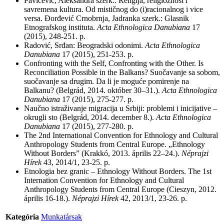
Pavićević, Aleksandra szerk.: Religija, religioznost i
savremena kultura. Od mističnog do (i)racionalnog i vice
versa.
Đorđević Crnobrnja, Jadranka szerk.: Glasnik
Etnografskog instituta.
Acta Ethnologica Danubiana
17
(2015),
248-251. p.
Radović, Srđan: Beogradski odonimi.
Acta Ethnologica
Danubiana
17 (2015),
251-253. p.
Confronting with the Self, Confronting with the Other. Is
Reconciliation Possible in the Balkans? Suočavanje sa sobom,
suočavanje sa drugim. Da li je moguće pomirenje na
Balkanu? (Belgrád, 2014. október 30–31.).
Acta Ethnologica
Danubiana
17 (2015),
275-277. p.
Naučno istraživanje migracija u Srbiji: problemi i inicijative –
okrugli sto (Belgrád, 2014. december 8.).
Acta Ethnologica
Danubiana
17 (2015),
277-280. p.
The 2nd International Convention for Ethnology and Cultural
Anthropology Students from Central Europe. „Ethnology
Without Borders” (Krakkó, 2013. április 22–24.).
Néprajzi
Hírek
43,
2014/
1, 23-25. p.
Etnologia bez granic – Ethnology Without Borders. The 1st
Internation Convention for Ethnology and Cultural
Anthropology Students from Central Europe (Cieszyn, 2012.
április 16-18.).
Néprajzi Hírek
42, 2013/1, 23-26. p.
Kategória
Munkatársak