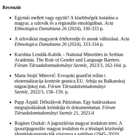
Recenzió
Egymás mellett vagy együtt? A kisebbségek kutatása a
magyar, a szlovák és a regionális etnológiában.
Acta
Ethnologica Danubiana 26
(2024), 330-333 p.
A szlovákiai magyarok értékrendje és annak változásai.
Acta
Ethnologica Danubiana 26
(2024), 333-334 p.
Karolina Lendák-Kabók – National Minorities in Serbian
Academia. The Role of Gender and Language Barriers.
Fórum Társadalomtudományi Szemle,
2023/3, 162-164. p.
Marta Stojić Mitrović: Evropski granični režim i
eksternalizacija kontrole granica EU. Srbija na Balkanskoj
migracijskoj ruti.
Fórum Társadalomtudományi
Szemle,
2022/3, 158–159. p.
Papp Árpád: Délszlávok Párizsban. Egy határszakasz
megrajzolásának krónikája és dokumentumai.
Fórum
Társadalomtudományi Szemle
21, 2021/4
Roginer Oszkár: A jugoszláviai magyar irodalom terei. A
(poszt)jugoszláv magyar irodalom és a téralapú közösségi
identitáskonstrukciók viszonya a sajtóban (1945–2010).