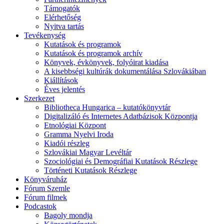
Támogatók
Elérhetőség
Nyitva tartás
Tevékenység
Kutatások és programok
Kutatások és programok archív
Könyvek, évkönyvek, folyóirat kiadása
A kisebbségi kultúrák dokumentálása Szlovákiában
Kiállítások
Éves jelentés
Szerkezet
Bibliotheca Hungarica – kutatókönyvtár
Digitalizáló és Internetes Adatbázisok Központja
Etnológiai Központ
Gramma Nyelvi Iroda
Kiadói részleg
Szlovákiai Magyar Levéltár
Szociológiai és Demográfiai Kutatások Részlege
Történeti Kutatások Részlege
Könyváruház
Fórum Szemle
Fórum filmek
Podcastok
Bagoly mondja