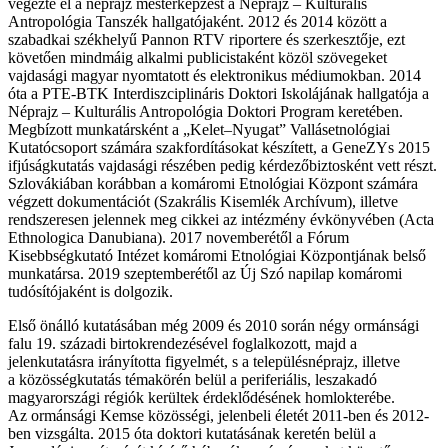
végezte el a néprajz mesterképzést a Néprajz – Kulturális
Antropológia Tanszék hallgatójaként. 2012 és 2014 között a
szabadkai székhelyű Pannon RTV riportere és szerkesztője, ezt
követően mindmáig alkalmi publicistaként közöl szövegeket
vajdasági magyar nyomtatott és elektronikus médiumokban. 2014
óta a PTE-BTK Interdiszciplináris Doktori Iskolájának hallgatója a
Néprajz – Kulturális Antropológia Doktori Program keretében.
Megbízott munkatársként a „Kelet–Nyugat” Vallásetnológiai
Kutatócsoport számára szakfordításokat készített, a GeneZYs 2015
ifjúságkutatás vajdasági részében pedig kérdezőbiztosként vett részt.
Szlovákiában korábban a komáromi Etnológiai Központ számára
végzett dokumentációt (Szakrális Kisemlék Archívum), illetve
rendszeresen jelennek meg cikkei az intézmény évkönyvében (Acta
Ethnologica Danubiana). 2017 novemberétől a Fórum
Kisebbségkutató Intézet komáromi Etnológiai Központjának belső
munkatársa. 2019 szeptemberétől az Új Szó napilap komáromi
tudósítójaként is dolgozik.
Első önálló kutatásában még 2009 és 2010 során négy ormánsági
falu 19. századi birtokrendezésével foglalkozott, majd a
jelenkutatásra irányította figyelmét, s a településnéprajz, illetve
a közösségkutatás témakörén belül a periferiális, leszakadó
magyarországi régiók kerültek érdeklődésének homlokterébe.
Az ormánsági Kemse közösségi, jelenbeli életét 2011-ben és 2012-
ben vizsgálta. 2015 óta doktori kutatásának keretén belül a