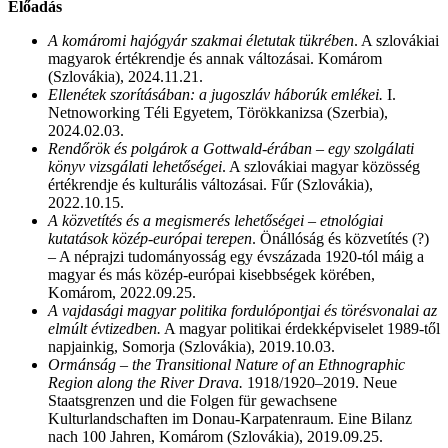
Előadás
A komáromi hajógyár szakmai életutak tükrében
. A szlovákiai
magyarok értékrendje és annak változásai. Komárom
(Szlovákia), 2024.11.21.
Ellenétek szorításában: a jugoszláv háborúk emlékei.
I.
Netnoworking Téli Egyetem, Törökkanizsa (Szerbia),
2024.02.03.
Rendőrök és polgárok a Gottwald-érában – egy szolgálati
könyv vizsgálati lehetőségei
. A szlovákiai magyar közösség
értékrendje és kulturális változásai. Fűr (Szlovákia),
2022.10.15.
A közvetítés és a megismerés lehetőségei – etnológiai
kutatások közép-európai terepen
. Önállóság és közvetítés (?)
– A néprajzi tudományosság egy évszázada 1920-tól máig a
magyar és más közép-európai kisebbségek körében,
Komárom, 2022.09.25.
A vajdasági magyar politika fordulópontjai és törésvonalai az
elmúlt évtizedben.
A magyar politikai érdekképviselet 1989-től
napjainkig, Somorja (Szlovákia), 2019.10.03.
Ormánság – the Transitional Nature of an Ethnographic
Region along the River Drava.
1918/1920–2019. Neue
Staatsgrenzen und die Folgen für gewachsene
Kulturlandschaften im Donau-Karpatenraum. Eine Bilanz
nach 100 Jahren, Komárom (Szlovákia), 2019.09.25.