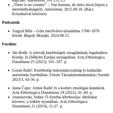
kapcsán.
Autonómia
, 2015.11.25.
„There is no country” – Van honnan, de nincs hová [riport a
menekültválságról].
Autonómia
, 2015.09.18. (Rácz
Krisztinával közösen)
Podcastok
Angyal Béla – Gúta mezőváros társadalma 1768–1870
között.
Bagoly Mondja
, 2024.08.15.
Fordítás
Ján Botík: A szlovák kisebbségek vizsgálatának fogalmához
Közép- és Délkelet Európa országaiban. Acta Ethnologica
Danubiana 25 (2023), 101–107. p.
Goran Bašić: Kisebbségi önkormányzatiság és kulturális
autonómia Szerbiában. Fórum Társadalomtudományi Szemle.
2023/3, 43-56. p.
Jasna
Čapo:
Antun Radić
és a kortárs etnológiai kutatások.
Acta Ethnologica Danubiana
24
(2022), 41–60. p.
Atanasovski, Srđan: Ó-Szerbia létrehozása: útleírókat
követve, a folklór nyomában.
Acta Ethnologica
Danubiana
21 (2019), 11-27. p.