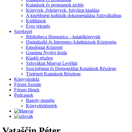
Kutatások és programok archív
Könyvek, évkönyvek, folyóirat kiadása
A kisebbségi kultúrák dokumentálása Szlovákiában
Kiállítások
Éves jelentés
Szerkezet
Bibliotheca Hungarica – kutatókönyvtár
Digitalizáló és Internetes Adatbázisok Központja
Etnológiai Központ
Gramma Nyelvi Iroda
Kiadói részleg
Szlovákiai Magyar Levéltár
Szociológiai és Demográfiai Kutatások Részlege
Történeti Kutatások Részlege
Könyváruház
Fórum Szemle
Fórum filmek
Podcastok
Bagoly mondja
Könyvtörténetek
Vataščin Péter