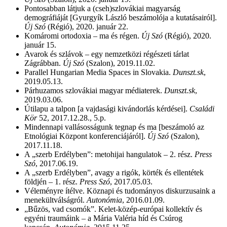
Pontosabban látjuk a (cseh)szlovákiai magyarság
demográfiáját [Gyurgyík László beszámolója a kutatásairól].
Új Szó
(Régió), 2020. január 22.
Komáromi ortodoxia – ma és régen.
Új Szó
(Régió), 2020.
január 15.
Avarok és szlávok – egy nemzetközi régészeti tárlat
Zágrábban.
Új Szó
(Szalon), 2019.11.02.
Parallel Hungarian Media Spaces in Slovakia.
Dunszt.sk
,
2019.05.13.
Párhuzamos szlovákiai magyar médiaterek.
Dunszt.sk
,
2019.03.06.
Útilapu a talpon [a vajdasági kivándorlás kérdései].
Családi
Kör
52, 2017.12.28., 5.p.
Mindennapi vallásosságunk tegnap és ma [beszámoló az
Etnológiai Központ konferenciájáról].
Új Szó
(Szalon),
2017.11.18.
A „szerb Erdélyben”: metohijai hangulatok – 2. rész.
Press
Szó
, 2017.06.19.
A „szerb Erdélyben”, avagy a rigók, körték és ellentétek
földjén – 1. rész.
Press Szó
, 2017.05.03.
Véleményre ítélve. Köznapi és tudományos diskurzusaink a
menekültválságról.
Autonómia
, 2016.01.09.
„Bűzös, vad csomók”. Kelet-közép-európai kollektív és
egyéni traumáink – a Mária Valéria híd és Csúrog