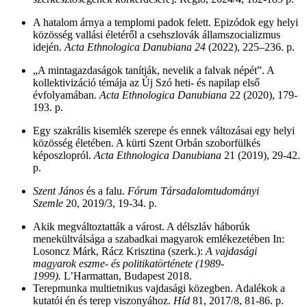
A hatalom árnya a templomi padok felett. Epizódok egy helyi
közösség vallási életéről a csehszlovák államszocializmus
idején.
Acta Ethnologica Danubiana
24
(2022), 225–236. p.
„A mintagazdaságok tanítják, nevelik a falvak népét”. A
kollektivizáció témája az Új Szó heti- és napilap első
évfolyamában.
Acta Ethnologica Danubiana
22 (2020),
179-
193. p.
Egy szakrális kisemlék szerepe és ennek változásai egy helyi
közösség életében. A kürti Szent Orbán szoborfülkés
képoszlopról.
Acta Ethnologica Danubiana
21 (2019), 29-42.
p.
Szent János
és a falu.
Fórum Társadalomtudományi
Szemle
20, 2019/3, 19-34. p.
Akik megváltoztatták a várost. A délszláv háborúk
menekültválsága a szabadkai magyarok emlékezetében In:
Losoncz Márk, Rácz Krisztina (szerk.):
A vajdasági
magyarok eszme- és politikatörténete (1989-
1999).
L’Harmattan, Budapest 2018.
Terepmunka multietnikus vajdasági közegben. Adalékok a
kutatói én és terep viszonyához.
H
íd
81
, 2017/8, 81-86. p.