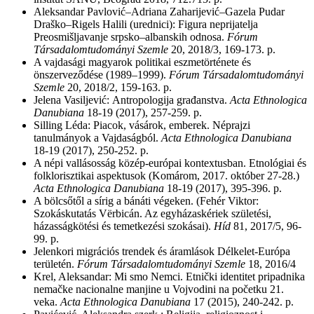
Aleksandar Pavlović–Adriana Zaharijević–Gazela Pudar
Draško–Rigels Halili (urednici): Figura neprijatelja
Preosmišljavanje srpsko–albanskih odnosa.
Fórum
Társadalomtudományi Szemle
20, 2018/3, 169-173. p.
A vajdasági magyarok politikai eszmetörténete és
önszerveződése (1989–1999).
Fórum Társadalomtudományi
Szemle
20, 2018/2, 159-163. p.
Jelena Vasiljević:
Antropologija
građanstva.
Acta Ethnologica
Danubiana
18-19 (2017), 257-259. p.
Silling Léda: Piacok, vásárok, emberek. Néprajzi
tanulmányok a Vajdaságból.
Acta Ethnologica Danubiana
18-19 (2017), 250-252. p.
A népi vallásosság közép-európai kontextusban. Etnológiai és
folklorisztikai aspektusok (Komárom, 2017. október 27-28.)
Acta Ethnologica Danubiana
18-19 (2017), 395-396. p.
A bölcsőtől a sírig a bánáti végeken. (Fehér Viktor:
Szokáskutatás Vërbicán. Az egyházaskériek születési,
házasságkötési és temetkezési szokásai).
Híd
81, 2017/5, 96-
99.
p
.
Jelenkori migrációs trendek és áramlások Délkelet-Európa
területén.
Fórum Társadalomtudományi Szemle
18, 2016/4
Krel, Aleksandar: Mi smo Nemci. Etnički identitet pripadnika
nemačke nacionalne manjine u Vojvodini na početku 21.
veka.
Acta Ethnologica Danubiana
17 (2015), 240-242. p.