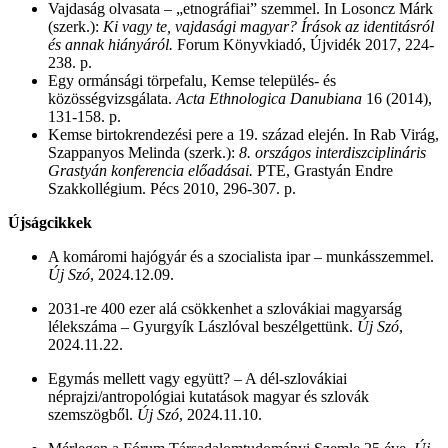
Vajdaság olvasata – „etnográfiai” szemmel. In Losoncz Márk
(szerk.):
Ki vagy te, vajdasági magyar? Írások az identitásról
és annak hiányáról.
Forum Könyvkiadó, Újvidék 2017, 224-
238. p.
Egy ormánsági törpefalu, Kemse település- és
közösségvizsgálata.
Acta Ethnologica Danubiana
16 (2014),
131-158. p.
Kemse birtokrendezési pere a 19. század elején. In Rab Virág,
Szappanyos Melinda (szerk.):
8. országos interdiszciplináris
Grastyán konferencia előadásai.
PTE, Grastyán Endre
Szakkollégium. Pécs 2010, 296-307. p.
Újságcikkek
A komáromi hajógyár és a szocialista ipar – munkásszemmel.
Új Szó
, 2024.12.09.
2031-re 400 ezer alá csökkenhet a szlovákiai magyarság
lélekszáma – Gyurgyík Lászlóval beszélgettünk.
Új Szó
,
2024.11.22.
Egymás mellett vagy együtt? – A dél-szlovákiai
néprajzi/antropológiai kutatások magyar és szlovák
szemszögből.
Új Szó
, 2024.11.10.