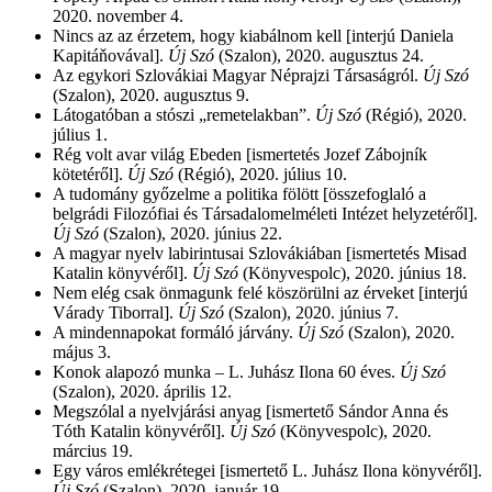
2020. november 4.
Nincs az az érzetem, hogy kiabálnom kell [interjú Daniela
Kapitáňovával].
Új Szó
(Szalon), 2020. augusztus 24.
Az egykori Szlovákiai Magyar Néprajzi Társaságról.
Új Szó
(Szalon), 2020. augusztus 9.
Látogatóban a stószi „remetelakban”.
Új Szó
(Régió), 2020.
július 1.
Rég volt avar világ Ebeden [ismertetés Jozef Zábojník
kötetéről].
Új Szó
(Régió), 2020. július 10.
A tudomány győzelme a politika fölött [összefoglaló a
belgrádi Filozófiai és Társadalomelméleti Intézet helyzetéről].
Új Szó
(Szalon), 2020. június 22.
A magyar nyelv labirintusai Szlovákiában [ismertetés Misad
Katalin könyvéről].
Új Szó
(Könyvespolc), 2020. június 18.
Nem elég csak önmagunk felé köszörülni az érveket [interjú
Várady Tiborral].
Új Szó
(Szalon), 2020. június 7.
A mindennapokat formáló járvány.
Új Szó
(Szalon), 2020.
május 3.
Konok alapozó munka – L. Juhász Ilona 60 éves.
Új Szó
(Szalon), 2020. április 12.
Megszólal a nyelvjárási anyag [ismertető Sándor Anna és
Tóth Katalin könyvéről].
Új Szó
(Könyvespolc), 2020.
március 19.
Egy város emlékrétegei [ismertető L. Juhász Ilona könyvéről].
Új Szó
(Szalon), 2020. január 19.