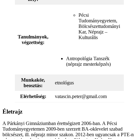
Pécsi
Tudományegyetem,
Bölcsészettudományi
Kar, Néprajz –
Tanulmányok,
Kulturális
végzettség:
Antropológia Tanszék
(néprajz mesterképzés)
Munkakör,
etnológus
beosztás:
Elérhetőség:
vatascin.peter@gmail.com
Életrajz
A Párkányi Gimnáziumban érettségizett 2006-ban. A Pécsi
Tudományegyetemen 2009-ben szerzett BA-oklevelet szabad
bölcsészet, ill. néprajz minor szakon. 2012-ben ugyancsak a PTE-n