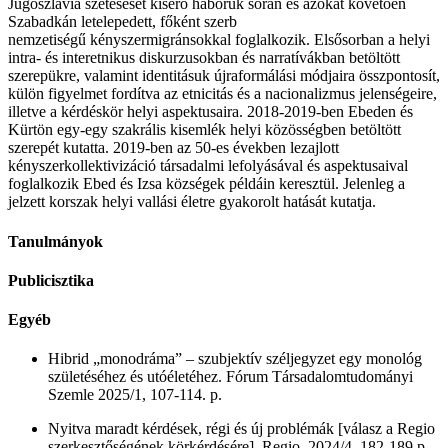
Jugoszlávia szétesését kísérő háborúk során és azokat követően
Szabadkán letelepedett, főként szerb
nemzetiségű kényszermigránsokkal foglalkozik. Elsősorban a helyi
intra- és interetnikus diskurzusokban és narratívákban betöltött
szerepükre, valamint identitásuk újraformálási módjaira összpontosít,
külön figyelmet fordítva az etnicitás és a nacionalizmus jelenségeire,
illetve a kérdéskör helyi aspektusaira. 2018-2019-ben Ebeden és
Kürtön egy-egy szakrális kisemlék helyi közösségben betöltött
szerepét kutatta. 2019-ben az 50-es években lezajlott
kényszerkollektivizáció társadalmi lefolyásával és aspektusaival
foglalkozik Ebed és Izsa községek példáin keresztül. Jelenleg a
jelzett korszak helyi vallási életre gyakorolt hatását kutatja.
Tanulmányok
Publicisztika
Egyéb
Hibrid „monodráma” – szubjektív széljegyzet egy monológ
születéséhez és utóéletéhez. Fórum Társadalomtudományi
Szemle 2025/1, 107-114. p.
Nyitva maradt kérdések, régi és új problémák [válasz a Regio
szerkesztőségének körkérdésére]. Regio, 2024/4, 182-189 p.