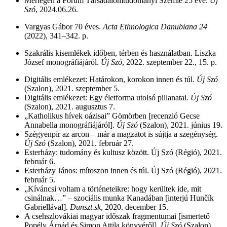
Mérlegen a Fórum Társadalomtudományi Szemle 25 éve.
Új
Szó
, 2024.06.26.
Vargyas Gábor 70 éves.
Acta Ethnologica Danubiana
24
(2022), 341–342. p.
Szakrális kisemlékek időben, térben és használatban. Liszka
József monográfiájáról.
Új Szó
, 2022. szeptember 22., 15. p.
Digitális emlékezet: Határokon, korokon innen és túl.
Új Szó
(Szalon), 2021. szeptember 5.
Digitális emlékezet: Egy életforma utolsó pillanatai.
Új Szó
(Szalon), 2021. augusztus 7.
„Katholikus hívek oázisai” Gömörben [recenzió Gecse
Annabella monográfiájáról].
Új Szó
(Szalon), 2021. június 19.
Szégyenpír az arcon – már a magzatot is sújtja a szegénység.
Új Szó
(Szalon), 2021. február 27.
Esterházy: tudomány és kultusz között. Új Szó (Régió), 2021.
február 6.
Esterházy János: mítoszon innen és túl. Új Szó (Régió), 2021.
február 5.
„Kíváncsi voltam a történeteikre: hogy kerültek ide, mit
csinálnak…” – szociális munka Kanadában [interjú Hunčík
Gabriellával].
Dunszt.sk
, 2020. december 15.
A csehszlovákiai magyar időszak fragmentumai [ismertető
Popély Árpád és Simon Attila könyvéről].
Új Szó
(Szalon),