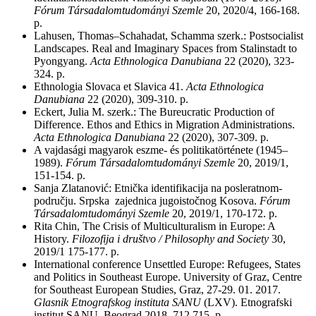
Fórum Társadalomtudományi Szemle
20, 2020/4, 166-168.
p.
Lahusen, Thomas–Schahadat, Schamma szerk.: Postsocialist
Landscapes. Real and Imaginary Spaces from Stalinstadt to
Pyongyang.
Acta Ethnologica Danubiana
22 (2020), 323-
324. p.
Ethnologia Slovaca et Slavica 41.
Acta Ethnologica
Danubiana
22 (2020), 309-310. p.
Eckert, Julia M. szerk.: The Bureucratic Production of
Difference. Ethos and Ethics in Migration Administrations.
Acta Ethnologica Danubiana
22 (2020), 307-309. p.
A vajdasági magyarok eszme- és politikatörténete (1945–
1989).
Fórum Társadalomtudományi Szemle
20, 2019/1,
151-154. p.
Sanja ­Zlatanović: Etnička­ identifikacija ­na ­posleratnom­
području. ­Srpska zajednica ­jugoistočnog­ Kosova.
Fórum
Társadalomtudományi Szemle
20, 2019/1, 170-172. p.
Rita Chin, The Crisis of Multiculturalism in Europe: A
History.
Filozofija i društvo / Philosophy and Society
30,
2019/1 175-177. p.
International conference Unsettled Europe: Refugees, States
and Politics in Southeast Europe. University of Graz, Centre
for Southeast European Studies, Graz, 27-29. 01. 2017.
Glasnik Etnografskog instituta SANU
(
LXV
). Etnografski
institut SANU,
Beograd
2018,
712.715. p.