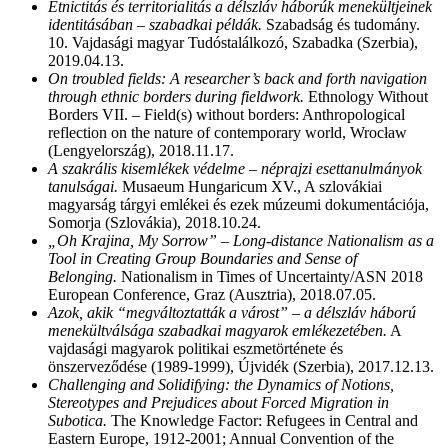
Etnictitás és territorialitás a délszláv háborúk menekültjeinek
identitásában – szabadkai példák.
Szabadság és tudomány.
10. Vajdasági magyar Tudóstalálkozó, Szabadka (Szerbia),
2019.04.13.
On troubled fields: A researcher’s back and forth navigation
through ethnic borders during fieldwork.
Ethnology Without
Borders VII. – Field(s) without borders: Anthropological
reflection on the nature of contemporary world, Wrocław
(Lengyelország), 2018.11.17.
A szakrális kisemlékek védelme – néprajzi esettanulmányok
tanulságai.
Musaeum Hungaricum XV., A szlovákiai
magyarság tárgyi emlékei és ezek múzeumi dokumentációja,
Somorja (Szlovákia), 2018.10.24.
„Oh Krajina, My Sorrow” – Long-distance Nationalism as a
Tool in Creating Group Boundaries and Sense of
Belonging.
Nationalism in Times of Uncertainty/ASN 2018
European Conference, Graz (Ausztria), 2018.07.05.
Azok, akik “megváltoztatták a várost” – a délszláv háború
menekültválsága szabadkai magyarok emlékezetében.
A
vajdasági magyarok politikai eszmetörténete és
önszerveződése (1989-1999), Újvidék (Szerbia), 2017.12.13.
Challenging and Solidifying: the Dynamics of Notions,
Stereotypes and Prejudices about Forced Migration in
Subotica.
The Knowledge Factor: Refugees in Central and
Eastern Europe, 1912-2001; Annual Convention of the