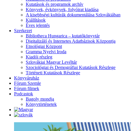
Kutatások és programok archív
Könyvek, évkönyvek, folyóirat kiadása
A kisebbségi kultúrák dokumentálása Szlovákiában
Kiállítások
Éves jelentés
Szerkezet
Bibliotheca Hungarica – kutatókönyvtár
Digitalizáló és Internetes Adatbázisok Központja
Etnológiai Központ
Gramma Nyelvi Iroda
Kiadói részleg
Szlovákiai Magyar Levéltár
Szociológiai és Demográfiai Kutatások Részlege
Történeti Kutatások Részlege
Könyváruház
Fórum Szemle
Fórum filmek
Podcastok
Bagoly mondja
Könyvtörténetek