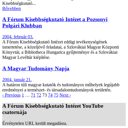
Kisebbségkutató...
Bővebben
A Fórum Kisebbségkutató Intézet a Pozsonyi
Polgári Klubban
2004. február 03.
A Fórum Kisebbségkutató Intézet eddigi tevékenységének
ismertetése, a közeljövő feladatai, a Szlovákiai Magyar Központi
Könyvtár, a Bibliotheca Hungarica gyűjteménye és a Szlovákiai
Magyar Levéltár kiépítése.
A Magyar Tudomány Napja
2004. január 21.
A határon túli magyar kutatók és tudományos műhelyek legújabb
eredményei a természet- és társadalomtudományok területén.
‹ Previous
1
…
71
72
73
74
75
Next ›
A Fórum Kisebbségkutató Intézet YouTube
csatornája
Érvénytelen URL került megadásra.