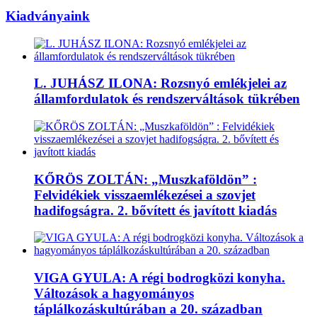
Kiadványaink
L. JUHÁSZ ILONA: Rozsnyó emlékjelei az
államfordulatok és rendszerváltások tükrében
KŐRÖS ZOLTÁN: „Muszkaföldön” :
Felvidékiek visszaemlékezései a szovjet
hadifogságra. 2. bővített és javított kiadás
VIGA GYULA: A régi bodrogközi konyha.
Változások a hagyományos
táplálkozáskultúrában a 20. században