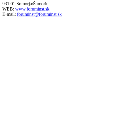
931 01 Somorja/Šamorín
WEB:
www.foruminst.sk
E-mail:
foruminst@foruminst.sk