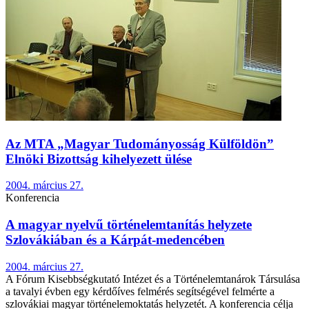
Az MTA „Magyar Tudományosság Külföldön”
Elnöki Bizottság kihelyezett ülése
2004. március 27.
Konferencia
A magyar nyelvű történelemtanítás helyzete
Szlovákiában és a Kárpát-medencében
2004. március 27.
A Fórum Kisebbségkutató Intézet és a Történelemtanárok Társulása
a tavalyi évben egy kérdőíves felmérés segítségével felmérte a
szlovákiai magyar történelemoktatás helyzetét. A konferencia célja