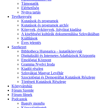
Támogatók
Elérhetőség
Nyitva tartás
Tevékenység
Kutatások és programok
Kutatások és programok archív
Könyvek, évkönyvek, folyóirat kiadása
A kisebbségi kultúrák dokumentálása Szlovákiában
Kiállítások
Éves jelentés
Szerkezet
Bibliotheca Hungarica – kutatókönyvtár
Digitalizáló és Internetes Adatbázisok Központja
Etnológiai Központ
Gramma Nyelvi Iroda
Kiadói részleg
Szlovákiai Magyar Levéltár
Szociológiai és Demográfiai Kutatások Részlege
Történeti Kutatások Részlege
Könyváruház
Fórum Szemle
Fórum filmek
Podcastok
Bagoly mondja
Könyvtörténetek