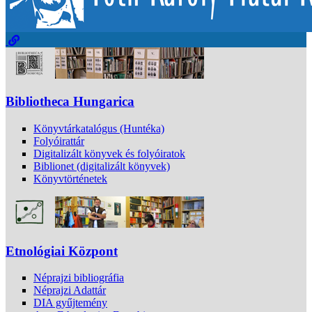
Bibliotheca Hungarica
Könyvtárkatalógus (Huntéka)
Folyóirattár
Digitalizált könyvek és folyóiratok
Biblionet (digitalizált könyvek)
Könyvtörténetek
Etnológiai Központ
Néprajzi bibliográfia
Néprajzi Adattár
DIA gyűjtemény