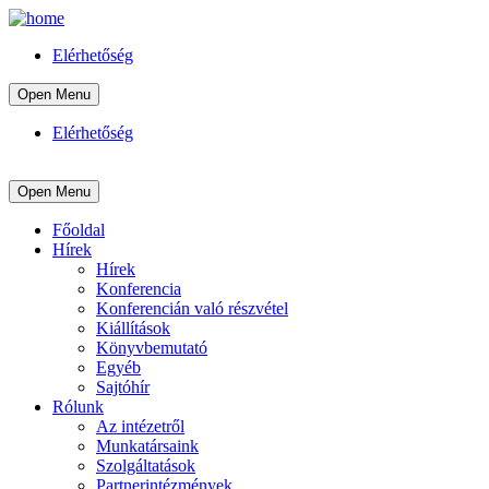
Elérhetőség
Open Menu
Elérhetőség
Open Menu
Főoldal
Hírek
Hírek
Konferencia
Konferencián való részvétel
Kiállítások
Könyvbemutató
Egyéb
Sajtóhír
Rólunk
Az intézetről
Munkatársaink
Szolgáltatások
Partnerintézmények