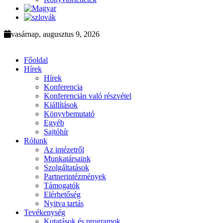
vasárnap, augusztus 9, 2026
Főoldal
Hírek
Hírek
Konferencia
Konferencián való részvétel
Kiállítások
Könyvbemutató
Egyéb
Sajtóhír
Rólunk
Az intézetről
Munkatársaink
Szolgáltatások
Partnerintézmények
Támogatók
Elérhetőség
Nyitva tartás
Tevékenység
Kutatások és programok