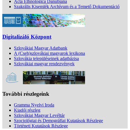
Acta Ethnologica Danubiana
Szakrális Kisemlék Archívum és a Temető Dokumentáció
Digitalizáló Központ
Szlovákiai Magyar Adatbank
A (Cseh)szlovákiai magyarok lexikona
Szlovákia településeinek adatbázisa
Szlovákiai magyar rendezvények
További részlegeink
Gramma Nyelvi Iroda
Kiadói részleg
Szlovákiai Magyar Levéltár
Szociológiai és Demográfiai Kutatások Részlege
Történeti Kutatások Részlege