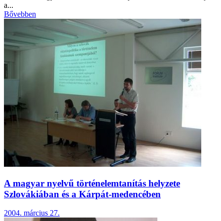
a...
Bővebben
A magyar nyelvű történelemtanítás helyzete
Szlovákiában és a Kárpát-medencében
2004. március 27.