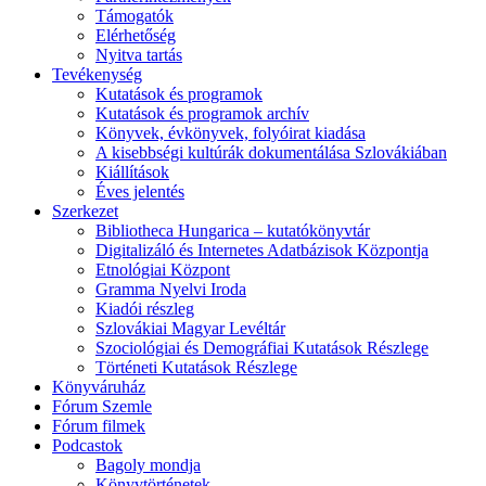
Támogatók
Elérhetőség
Nyitva tartás
Tevékenység
Kutatások és programok
Kutatások és programok archív
Könyvek, évkönyvek, folyóirat kiadása
A kisebbségi kultúrák dokumentálása Szlovákiában
Kiállítások
Éves jelentés
Szerkezet
Bibliotheca Hungarica – kutatókönyvtár
Digitalizáló és Internetes Adatbázisok Központja
Etnológiai Központ
Gramma Nyelvi Iroda
Kiadói részleg
Szlovákiai Magyar Levéltár
Szociológiai és Demográfiai Kutatások Részlege
Történeti Kutatások Részlege
Könyváruház
Fórum Szemle
Fórum filmek
Podcastok
Bagoly mondja
Könyvtörténetek