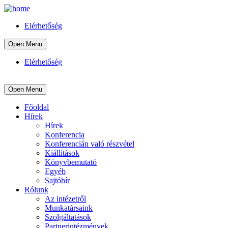
Elérhetőség
Open Menu
Elérhetőség
Open Menu
Főoldal
Hírek
Hírek
Konferencia
Konferencián való részvétel
Kiállítások
Könyvbemutató
Egyéb
Sajtóhír
Rólunk
Az intézetről
Munkatársaink
Szolgáltatások
Partnerintézmények