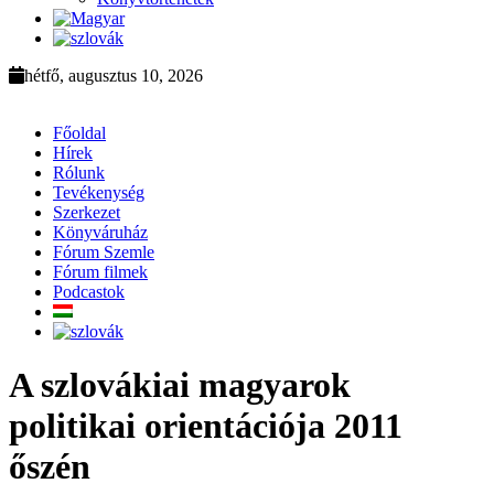
hétfő, augusztus 10, 2026
Főoldal
Hírek
Rólunk
Tevékenység
Szerkezet
Könyváruház
Fórum Szemle
Fórum filmek
Podcastok
A szlovákiai magyarok
politikai orientációja 2011
őszén