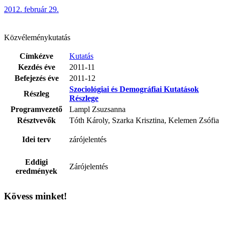
2012. február 29.
Közvéleménykutatás
Címkézve
Kutatás
Kezdés éve
2011-11
Befejezés éve
2011-12
Szociológiai és Demográfiai Kutatások
Részleg
Részlege
Programvezető
Lampl Zsuzsanna
Résztvevők
Tóth Károly, Szarka Krisztina, Kelemen Zsófia
Idei terv
zárójelentés
Eddigi
Zárójelentés
eredmények
Kövess minket!