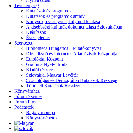
Nyitva tartás
Tevékenység
Kutatások és programok
Kutatások és programok archív
Könyvek, évkönyvek, folyóirat kiadása
A kisebbségi kultúrák dokumentálása Szlovákiában
Kiállítások
Éves jelentés
Szerkezet
Bibliotheca Hungarica – kutatókönyvtár
Digitalizáló és Internetes Adatbázisok Központja
Etnológiai Központ
Gramma Nyelvi Iroda
Kiadói részleg
Szlovákiai Magyar Levéltár
Szociológiai és Demográfiai Kutatások Részlege
Történeti Kutatások Részlege
Könyváruház
Fórum Szemle
Fórum filmek
Podcastok
Bagoly mondja
Könyvtörténetek