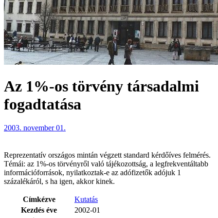
Az 1%-os törvény társadalmi
fogadtatása
2003. november 01.
Reprezentatív országos mintán végzett standard kérdőíves felmérés.
Témái: az 1%-os törvényről való tájékozottság, a legfrekventáltabb
információforrások, nyilatkoztak-e az adófizetők adójuk 1
százalékáról, s ha igen, akkor kinek.
Címkézve
Kutatás
Kezdés éve
2002-01