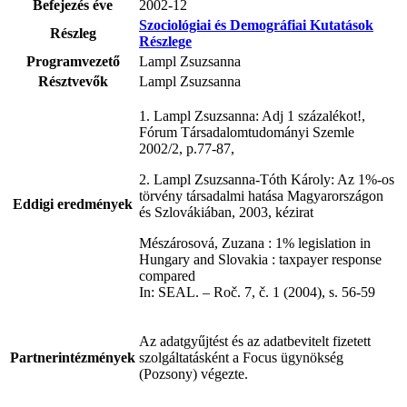
Befejezés éve
2002-12
Szociológiai és Demográfiai Kutatások
Részleg
Részlege
Programvezető
Lampl Zsuzsanna
Résztvevők
Lampl Zsuzsanna
1. Lampl Zsuzsanna: Adj 1 százalékot!,
Fórum Társadalomtudományi Szemle
2002/2, p.77-87,
2. Lampl Zsuzsanna-Tóth Károly: Az 1%-os
törvény társadalmi hatása Magyarországon
Eddigi eredmények
és Szlovákiában, 2003, kézirat
Mészárosová, Zuzana : 1% legislation in
Hungary and Slovakia : taxpayer response
compared
In: SEAL. – Roč. 7, č. 1 (2004), s. 56-59
Az adatgyűjtést és az adatbevitelt fizetett
Partnerintézmények
szolgáltatásként a Focus ügynökség
(Pozsony) végezte.