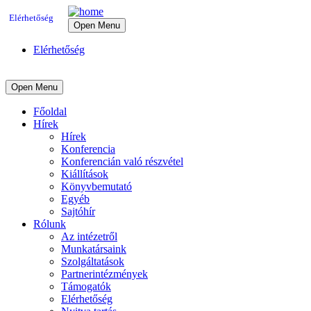
Elérhetőség
Open Menu
Elérhetőség
Open Menu
Főoldal
Hírek
Hírek
Konferencia
Konferencián való részvétel
Kiállítások
Könyvbemutató
Egyéb
Sajtóhír
Rólunk
Az intézetről
Munkatársaink
Szolgáltatások
Partnerintézmények
Támogatók
Elérhetőség