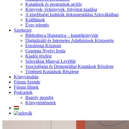
Kutatások és programok archív
Könyvek, évkönyvek, folyóirat kiadása
A kisebbségi kultúrák dokumentálása Szlovákiában
Kiállítások
Éves jelentés
Szerkezet
Bibliotheca Hungarica – kutatókönyvtár
Digitalizáló és Internetes Adatbázisok Központja
Etnológiai Központ
Gramma Nyelvi Iroda
Kiadói részleg
Szlovákiai Magyar Levéltár
Szociológiai és Demográfiai Kutatások Részlege
Történeti Kutatások Részlege
Könyváruház
Fórum Szemle
Fórum filmek
Podcastok
Bagoly mondja
Könyvtörténetek