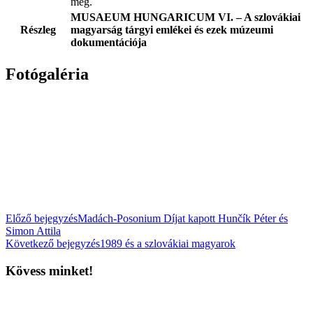
meg.
MUSAEUM HUNGARICUM VI. – A szlovákiai
Részleg
magyarság tárgyi emlékei és ezek múzeumi
dokumentációja
Fotógaléria
Előző bejegyzés
Madách-Posonium Díjat kapott Hunčík Péter és
Simon Attila
Következő bejegyzés
1989 és a szlovákiai magyarok
Kövess minket!