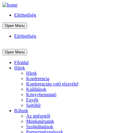
Elérhetőség
Open Menu
Elérhetőség
Open Menu
Főoldal
Hírek
Hírek
Konferencia
Konferencián való részvétel
Kiállítások
Könyvbemutató
Egyéb
Sajtóhír
Rólunk
Az intézetről
Munkatársaink
Szolgáltatások
Partnerintézmények