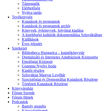
Támogatók
Elérhetőség
Nyitva tartás
Tevékenység
Kutatások és programok
Kutatások és programok archív
Könyvek, évkönyvek, folyóirat kiadása
A kisebbségi kultúrák dokumentálása Szlovákiában
Kiállítások
Éves jelentés
Szerkezet
Bibliotheca Hungarica – kutatókönyvtár
Digitalizáló és Internetes Adatbázisok Központja
Etnológiai Központ
Gramma Nyelvi Iroda
Kiadói részleg
Szlovákiai Magyar Levéltár
Szociológiai és Demográfiai Kutatások Részlege
Történeti Kutatások Részlege
Könyváruház
Fórum Szemle
Fórum filmek
Podcastok
Bagoly mondja
Könyvtörténetek