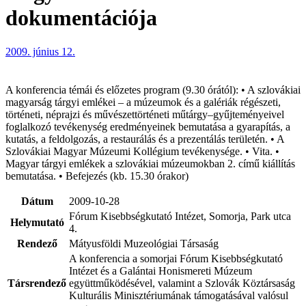
dokumentációja
2009. június 12.
A konferencia témái és előzetes program (9.30 órától): • A szlovákiai
magyarság tárgyi emlékei – a múzeumok és a galériák régészeti,
történeti, néprajzi és művészettörténeti műtárgy–gyűjteményeivel
foglalkozó tevékenység eredményeinek bemutatása a gyarapítás, a
kutatás, a feldolgozás, a restaurálás és a prezentálás területén. • A
Szlovákiai Magyar Múzeumi Kollégium tevékenysége. • Vita. •
Magyar tárgyi emlékek a szlovákiai múzeumokban 2. című kiállítás
bemutatása. • Befejezés (kb. 15.30 órakor)
Dátum
2009-10-28
Fórum Kisebbségkutató Intézet, Somorja, Park utca
Helymutató
4.
Rendező
Mátyusföldi Muzeológiai Társaság
A konferencia a somorjai Fórum Kisebbségkutató
Intézet és a Galántai Honismereti Múzeum
Társrendező
együttműködésével, valamint a Szlovák Köztársaság
Kulturális Minisztériumának támogatásával valósul