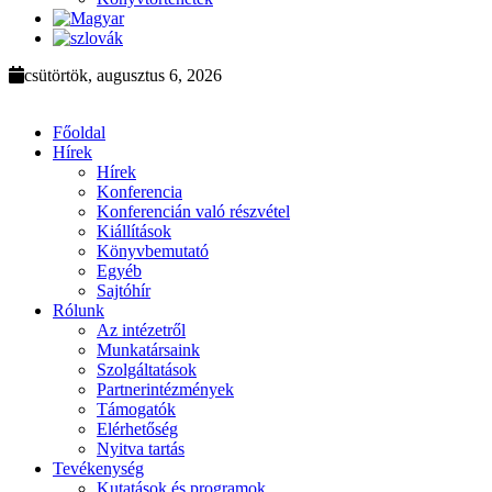
csütörtök, augusztus 6, 2026
Főoldal
Hírek
Hírek
Konferencia
Konferencián való részvétel
Kiállítások
Könyvbemutató
Egyéb
Sajtóhír
Rólunk
Az intézetről
Munkatársaink
Szolgáltatások
Partnerintézmények
Támogatók
Elérhetőség
Nyitva tartás
Tevékenység
Kutatások és programok