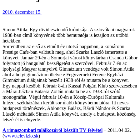
2010. december 15.
Simon Attila: Egy rövid esztendő krónikája. A szlovákiai magyarok
1938-ban című könyvének több bemutatója is lezajlott az utóbbi
hetekben.
Sorrendben az első az elmúlt év utolsó napjaiban, a komáromi
Prestige Cafe-ban valósult meg, ahol Szarka László ismertette a
könyvet. Január 29-én a Somorjai városi könyvtárban Csanda Gábor
folytatott jó hangulatú beszélgetést a szerzővel. Február 7-én az
ipolysági Magyar tannyelvű Gimnázium vendége volt Simon Attila,
ahol a helyi gimnázium illetve e Fegyverneki Ferenc Egyházi
Gimnázium diákjainak beszélt 1938-ról és mutatta be a könyvet.
Egy nappal később, február 8-án Kassai Polgári Klub szervezésében
a Márai-házban Balassa Zoltán mutatta be az 1938-ról szóló
monográfiát. Végül február 10-én a Közép-Európai Kulturális
Intézet székházában került sor újabb könyvbemutatóra. Itt neves
budapesti történészek, Ablonczy Balázs, Bárdi Nándor és Szarka
László méltatták Simon Attila könyvét, amely a budapesti közönség
tetszését is elnyerte.
A rimaszombati találkozóról készült TV-felvétel
– 2011.04.02.
(
www.televizio.sk
)