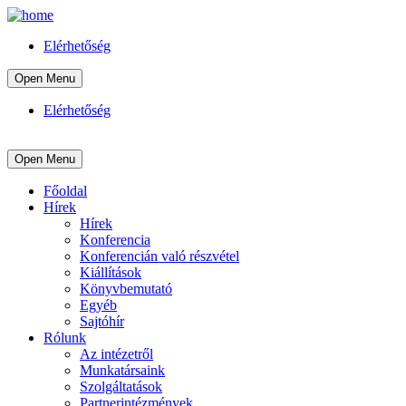
Elérhetőség
Open Menu
Elérhetőség
Open Menu
Főoldal
Hírek
Hírek
Konferencia
Konferencián való részvétel
Kiállítások
Könyvbemutató
Egyéb
Sajtóhír
Rólunk
Az intézetről
Munkatársaink
Szolgáltatások
Partnerintézmények