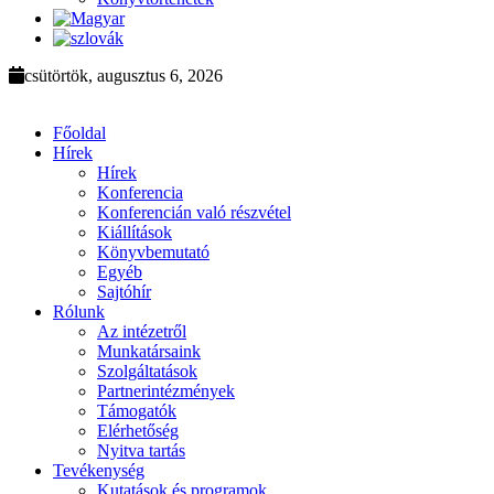
csütörtök, augusztus 6, 2026
Főoldal
Hírek
Hírek
Konferencia
Konferencián való részvétel
Kiállítások
Könyvbemutató
Egyéb
Sajtóhír
Rólunk
Az intézetről
Munkatársaink
Szolgáltatások
Partnerintézmények
Támogatók
Elérhetőség
Nyitva tartás
Tevékenység
Kutatások és programok