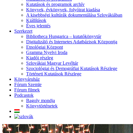
Kutatások és programok archív
Könyvek, évkönyvek, folyóirat kiadása
A kisebbségi kultúrák dokumentálása Szlovákiában
Kiállítások
Éves jelentés
Szerkezet
Bibliotheca Hungarica – kutatókönyvtár
Digitalizáló és Internetes Adatbázisok Központja
Etnológiai Központ
Gramma Nyelvi Iroda
Kiadói részleg
Szlovákiai Magyar Levéltár
Szociológiai és Demográfiai Kutatások Részlege
Történeti Kutatások Részlege
Könyváruház
Fórum Szemle
Fórum filmek
Podcastok
Bagoly mondja
Könyvtörténetek