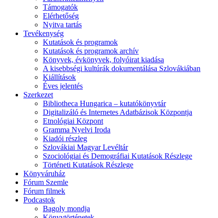
Támogatók
Elérhetőség
Nyitva tartás
Tevékenység
Kutatások és programok
Kutatások és programok archív
Könyvek, évkönyvek, folyóirat kiadása
A kisebbségi kultúrák dokumentálása Szlovákiában
Kiállítások
Éves jelentés
Szerkezet
Bibliotheca Hungarica – kutatókönyvtár
Digitalizáló és Internetes Adatbázisok Központja
Etnológiai Központ
Gramma Nyelvi Iroda
Kiadói részleg
Szlovákiai Magyar Levéltár
Szociológiai és Demográfiai Kutatások Részlege
Történeti Kutatások Részlege
Könyváruház
Fórum Szemle
Fórum filmek
Podcastok
Bagoly mondja
Könyvtörténetek