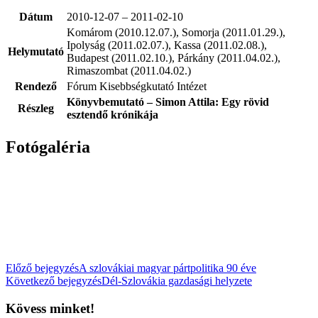
Dátum
2010-12-07 – 2011-02-10
Komárom (2010.12.07.), Somorja (2011.01.29.),
Ipolyság (2011.02.07.), Kassa (2011.02.08.),
Helymutató
Budapest (2011.02.10.), Párkány (2011.04.02.),
Rimaszombat (2011.04.02.)
Rendező
Fórum Kisebbségkutató Intézet
Könyvbemutató – Simon Attila: Egy rövid
Részleg
esztendő krónikája
Fotógaléria
Előző bejegyzés
A szlovákiai magyar pártpolitika 90 éve
Következő bejegyzés
Dél-Szlovákia gazdasági helyzete
Kövess minket!