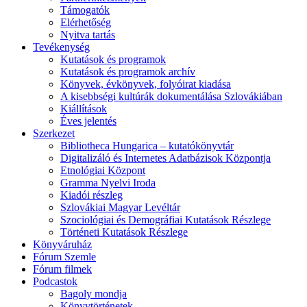
Támogatók
Elérhetőség
Nyitva tartás
Tevékenység
Kutatások és programok
Kutatások és programok archív
Könyvek, évkönyvek, folyóirat kiadása
A kisebbségi kultúrák dokumentálása Szlovákiában
Kiállítások
Éves jelentés
Szerkezet
Bibliotheca Hungarica – kutatókönyvtár
Digitalizáló és Internetes Adatbázisok Központja
Etnológiai Központ
Gramma Nyelvi Iroda
Kiadói részleg
Szlovákiai Magyar Levéltár
Szociológiai és Demográfiai Kutatások Részlege
Történeti Kutatások Részlege
Könyváruház
Fórum Szemle
Fórum filmek
Podcastok
Bagoly mondja
Könyvtörténetek