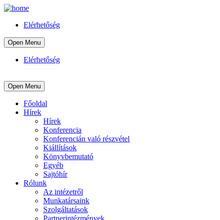
Elérhetőség
Open Menu
Elérhetőség
Open Menu
Főoldal
Hírek
Hírek
Konferencia
Konferencián való részvétel
Kiállítások
Könyvbemutató
Egyéb
Sajtóhír
Rólunk
Az intézetről
Munkatársaink
Szolgáltatások
Partnerintézmények