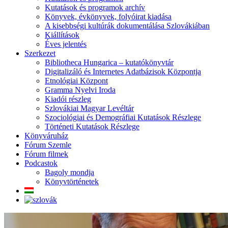
Kutatások és programok archív
Könyvek, évkönyvek, folyóirat kiadása
A kisebbségi kultúrák dokumentálása Szlovákiában
Kiállítások
Éves jelentés
Szerkezet
Bibliotheca Hungarica – kutatókönyvtár
Digitalizáló és Internetes Adatbázisok Központja
Etnológiai Központ
Gramma Nyelvi Iroda
Kiadói részleg
Szlovákiai Magyar Levéltár
Szociológiai és Demográfiai Kutatások Részlege
Történeti Kutatások Részlege
Könyváruház
Fórum Szemle
Fórum filmek
Podcastok
Bagoly mondja
Könyvtörténetek