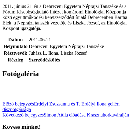
2011. június 21-én a Debreceni Egyetem Néprajzi Tanszéke és a
Fórum Kisebbségkutató Intézet komáromi Etnológiai Központja
közti együttműködési keretszerződést írt alá Debrecenben Bartha
Elek, a Néprajzi tanszék vezetője és Liszka József, az Etnológiai
Központ igazgatója.
Dátum
2011-06-21
Helymutató
Debreceni Egyetem Néprajzi Tanszéke
Résztvevők
Juhász L. Ilona, Liszka József
Részleg
Szerződéskötés
Fotógaléria
Előző bejegyzés
Erdélyi Zsuzsanna és T. Erdélyi Ilona gelléri
díszpolgársága
Következő bejegyzés
Simon Attila előadása Krasznahorkaváralján
Kövess minket!