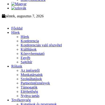
péntek, augusztus 7, 2026
Főoldal
Hírek
Hírek
Konferencia
Konferencián való részvétel
Kiállítások
Könyvbemutató
Egyéb
Sajtóhír
Rólunk
Az intézetről
Munkatársaink
Szolgáltatások
Partnerintézmények
Támogatók
Elérhetőség
Nyitva tartás
Tevékenység
Kutatások és programok