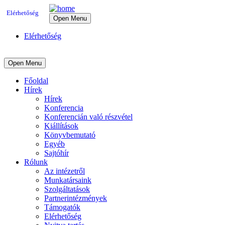
Elérhetőség
Open Menu
Elérhetőség
Open Menu
Főoldal
Hírek
Hírek
Konferencia
Konferencián való részvétel
Kiállítások
Könyvbemutató
Egyéb
Sajtóhír
Rólunk
Az intézetről
Munkatársaink
Szolgáltatások
Partnerintézmények
Támogatók
Elérhetőség