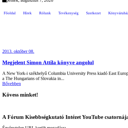
péntek, augusztus 7, 2026
Főoldal
Hírek
Rólunk
Tevékenység
Szerkezet
Könyváruhá
2013. október 08.
Megjelent Simon Attila könyve angolul
A New York-i székhelyű Columbia University Press kiadó East Europe
a The Hungarians of Slovakia in...
Bővebben
Kövess minket!
A Fórum Kisebbségkutató Intézet YouTube csatornáj
Érvénytelen URL került megadásra.