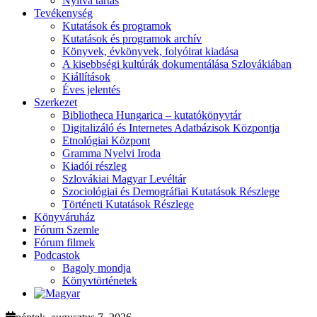
Nyitva tartás
Tevékenység
Kutatások és programok
Kutatások és programok archív
Könyvek, évkönyvek, folyóirat kiadása
A kisebbségi kultúrák dokumentálása Szlovákiában
Kiállítások
Éves jelentés
Szerkezet
Bibliotheca Hungarica – kutatókönyvtár
Digitalizáló és Internetes Adatbázisok Központja
Etnológiai Központ
Gramma Nyelvi Iroda
Kiadói részleg
Szlovákiai Magyar Levéltár
Szociológiai és Demográfiai Kutatások Részlege
Történeti Kutatások Részlege
Könyváruház
Fórum Szemle
Fórum filmek
Podcastok
Bagoly mondja
Könyvtörténetek