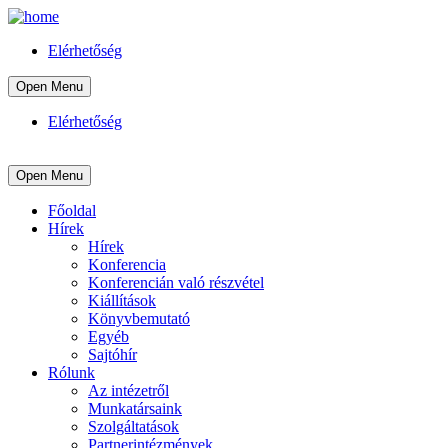
Elérhetőség
Open Menu
Elérhetőség
Open Menu
Főoldal
Hírek
Hírek
Konferencia
Konferencián való részvétel
Kiállítások
Könyvbemutató
Egyéb
Sajtóhír
Rólunk
Az intézetről
Munkatársaink
Szolgáltatások
Partnerintézmények