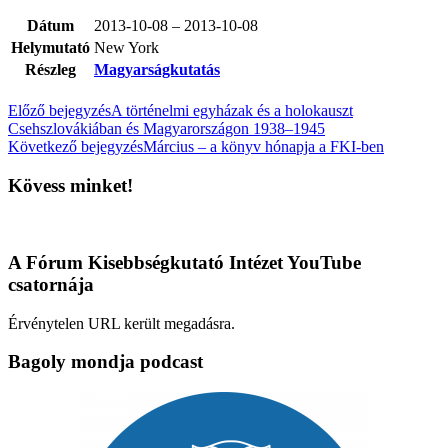
Dátum
2013-10-08 – 2013-10-08
Helymutató
New York
Részleg
Magyarságkutatás
Előző bejegyzés
A történelmi egyházak és a holokauszt
Csehszlovákiában és Magyarországon 1938–1945
Következő bejegyzés
Március – a könyv hónapja a FKI-ben
Kövess minket!
A Fórum Kisebbségkutató Intézet YouTube
csatornája
Érvénytelen URL került megadásra.
Bagoly mondja podcast