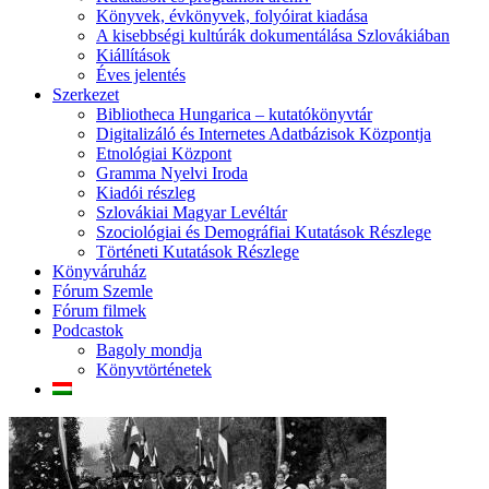
Könyvek, évkönyvek, folyóirat kiadása
A kisebbségi kultúrák dokumentálása Szlovákiában
Kiállítások
Éves jelentés
Szerkezet
Bibliotheca Hungarica – kutatókönyvtár
Digitalizáló és Internetes Adatbázisok Központja
Etnológiai Központ
Gramma Nyelvi Iroda
Kiadói részleg
Szlovákiai Magyar Levéltár
Szociológiai és Demográfiai Kutatások Részlege
Történeti Kutatások Részlege
Könyváruház
Fórum Szemle
Fórum filmek
Podcastok
Bagoly mondja
Könyvtörténetek