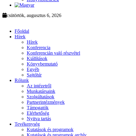
csütörtök, augusztus 6, 2026
Főoldal
Hírek
Hírek
Konferencia
Konferencián való részvétel
Kiállítások
Könyvbemutató
Egyéb
Sajtóhír
Rólunk
Az intézetről
Munkatársaink
Szolgáltatások
Partnerintézmények
Támogatók
Elérhetőség
Nyitva tartás
Tevékenység
Kutatások és programok
Kutatások és programok archív