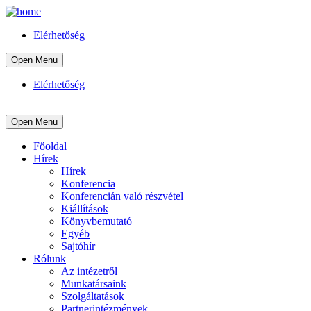
Elérhetőség
Open Menu
Elérhetőség
Open Menu
Főoldal
Hírek
Hírek
Konferencia
Konferencián való részvétel
Kiállítások
Könyvbemutató
Egyéb
Sajtóhír
Rólunk
Az intézetről
Munkatársaink
Szolgáltatások
Partnerintézmények