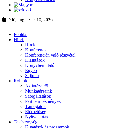
hétfő, augusztus 10, 2026
Főoldal
Hírek
Hírek
Konferencia
Konferencián való részvétel
Kiállítások
Könyvbemutató
Egyéb
Sajtóhír
Rólunk
Az intézetről
Munkatársaink
Szolgáltatások
Partnerintézmények
Támogatók
Elérhetőség
Nyitva tartás
Tevékenység
Kutatások és programok