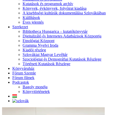
Kutatások és programok archív
Könyvek, évkönyvek, folyóirat kiadása
A kisebbségi kultúrák dokumentálása Szlovákiában
Kiállítások
Éves jelentés
Szerkezet
Bibliotheca Hungarica – kutatókönyvtár
Digitalizáló és Internetes Adatbázisok Központja
Etnológiai Központ
Gramma Nyelvi Iroda
Kiadói részleg
Szlovákiai Magyar Levéltár
Szociológiai és Demográfiai Kutatások Részlege
Történeti Kutatások Részlege
Könyváruház
Fórum Szemle
Fórum filmek
Podcastok
Bagoly mondja
Könyvtörténetek