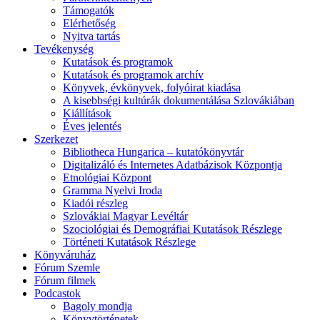
Támogatók
Elérhetőség
Nyitva tartás
Tevékenység
Kutatások és programok
Kutatások és programok archív
Könyvek, évkönyvek, folyóirat kiadása
A kisebbségi kultúrák dokumentálása Szlovákiában
Kiállítások
Éves jelentés
Szerkezet
Bibliotheca Hungarica – kutatókönyvtár
Digitalizáló és Internetes Adatbázisok Központja
Etnológiai Központ
Gramma Nyelvi Iroda
Kiadói részleg
Szlovákiai Magyar Levéltár
Szociológiai és Demográfiai Kutatások Részlege
Történeti Kutatások Részlege
Könyváruház
Fórum Szemle
Fórum filmek
Podcastok
Bagoly mondja
Könyvtörténetek