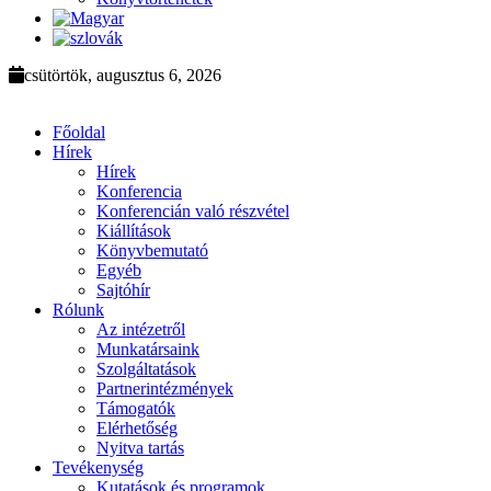
csütörtök, augusztus 6, 2026
Főoldal
Hírek
Hírek
Konferencia
Konferencián való részvétel
Kiállítások
Könyvbemutató
Egyéb
Sajtóhír
Rólunk
Az intézetről
Munkatársaink
Szolgáltatások
Partnerintézmények
Támogatók
Elérhetőség
Nyitva tartás
Tevékenység
Kutatások és programok