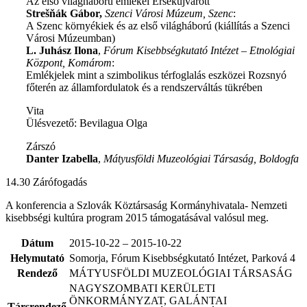
Az első világháború emlékei Érsekújvárott
Strešňák Gábor,
Szenci Városi Múzeum, Szenc
:
A Szenc környékiek és az első világháború (kiállítás a Szenci
Városi Múzeumban)
L. Juhász Ilona
,
Fórum Kisebbségkutató Intézet – Etnológiai
Központ, Komárom
:
Emlékjelek mint a szimbolikus térfoglalás eszközei Rozsnyó
főterén az államfordulatok és a rendszerváltás tükrében
Vita
Ülésvezető: Bevilagua Olga
Zárszó
Danter Izabella
,
Mátyusföldi Muzeológiai Társaság, Boldogfa
14.30 Zárófogadás
A konferencia a Szlovák Köztársaság Kormányhivatala- Nemzeti
kisebbségi kultúra program 2015 támogatásával valósul meg.
Dátum
2015-10-22 – 2015-10-22
Helymutató
Somorja, Fórum Kisebbségkutató Intézet, Parková 4
Rendező
MÁTYUSFÖLDI MUZEOLÓGIAI TÁRSASÁG
NAGYSZOMBATI KERÜLETI
ÖNKORMÁNYZAT, GALÁNTAI
Társrendező