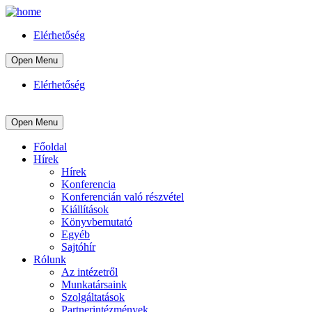
Elérhetőség
Open Menu
Elérhetőség
Open Menu
Főoldal
Hírek
Hírek
Konferencia
Konferencián való részvétel
Kiállítások
Könyvbemutató
Egyéb
Sajtóhír
Rólunk
Az intézetről
Munkatársaink
Szolgáltatások
Partnerintézmények