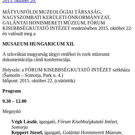
2015. október 20.
MÁTYUSFÖLDI MUZEOLÓGIAI TÁRSASÁG,
NAGYSZOMBATI KERÜLETI ÖNKORMÁNYZAT,
GALÁNTAI HONISMERETI MÚZEUM, FÓRUM
KISEBBSÉGKUTATÓ INTÉZET rendezésében 2015. október 22-
én valósult meg a
MUSAEUM HUNGARICUM XII.
A szlovákiai magyarság tárgyi emlékei és ezek múzeumi
dokumentációja című konferenciája.
Helyszín: a FÓRUM KISEBBSÉGKUTATÓ INTÉZET székháza
(Šamorín – Somorja, Park u. 4.)
Időpont: 2015. október 22. (csütörtök)
Program
9.30 – 12.00
Megnyitó
Végh László
, igazgató,
Fórum Kisebbségkutató Intézet,
Somorja
Keppert József,
igazgató,
Galántai Honismereti Múzeum,