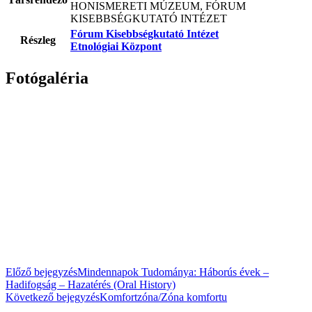
HONISMERETI MÚZEUM, FÓRUM
KISEBBSÉGKUTATÓ INTÉZET
Fórum Kisebbségkutató Intézet
Részleg
Etnológiai Központ
Fotógaléria
Előző bejegyzés
Mindennapok Tudománya: Háborús évek –
Hadifogság – Hazatérés (Oral History)
Következő bejegyzés
Komfortzóna/Zóna komfortu