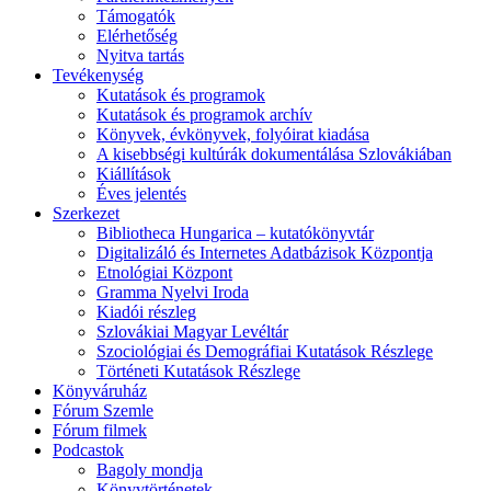
Támogatók
Elérhetőség
Nyitva tartás
Tevékenység
Kutatások és programok
Kutatások és programok archív
Könyvek, évkönyvek, folyóirat kiadása
A kisebbségi kultúrák dokumentálása Szlovákiában
Kiállítások
Éves jelentés
Szerkezet
Bibliotheca Hungarica – kutatókönyvtár
Digitalizáló és Internetes Adatbázisok Központja
Etnológiai Központ
Gramma Nyelvi Iroda
Kiadói részleg
Szlovákiai Magyar Levéltár
Szociológiai és Demográfiai Kutatások Részlege
Történeti Kutatások Részlege
Könyváruház
Fórum Szemle
Fórum filmek
Podcastok
Bagoly mondja
Könyvtörténetek