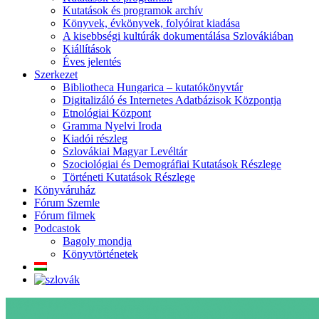
Kutatások és programok archív
Könyvek, évkönyvek, folyóirat kiadása
A kisebbségi kultúrák dokumentálása Szlovákiában
Kiállítások
Éves jelentés
Szerkezet
Bibliotheca Hungarica – kutatókönyvtár
Digitalizáló és Internetes Adatbázisok Központja
Etnológiai Központ
Gramma Nyelvi Iroda
Kiadói részleg
Szlovákiai Magyar Levéltár
Szociológiai és Demográfiai Kutatások Részlege
Történeti Kutatások Részlege
Könyváruház
Fórum Szemle
Fórum filmek
Podcastok
Bagoly mondja
Könyvtörténetek