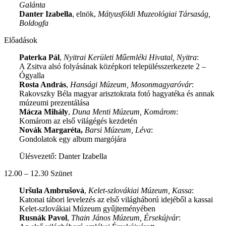
Galánta
Danter Izabella
, elnök,
Mátyusföldi Muzeológiai Társaság,
Boldogfa
Előadások
Paterka Pál
,
Nyitrai Kerületi Műemléki Hivatal, Nyitra
:
A Zsitva alsó folyásának középkori településszerkezete 2 –
Ógyalla
Rosta András
,
Hansági Múzeum, Mosonmagyaróvár
:
Rakovszky Béla magyar arisztokrata fotó hagyatéka és annak
múzeumi prezentálása
Mácza Mihály
,
Duna Menti Múzeum, Komárom
:
Komárom az első világégés kezdetén
Novák Margaréta,
Barsi Múzeum, Léva
:
Gondolatok egy album margójára
Ülésvezető: Danter Izabella
12.00 – 12.30 Szünet
Uršula Ambrušová
,
Kelet-szlovákiai Múzeum, Kassa
:
Katonai tábori levelezés az első világháború idejéből a kassai
Kelet-szlovákiai Múzeum gyűjteményében
Rusnák Pavol
,
Thain János Múzeum, Érsekújvár
: