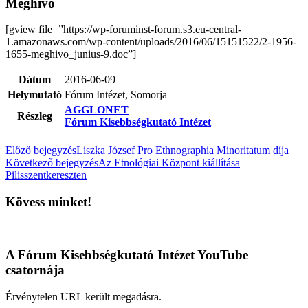
Meghívó
[gview file=”https://wp-foruminst-forum.s3.eu-central-
1.amazonaws.com/wp-content/uploads/2016/06/15151522/2-1956-
1655-meghivo_junius-9.doc”]
Dátum
2016-06-09
Helymutató
Fórum Intézet, Somorja
AGGLONET
Részleg
Fórum Kisebbségkutató Intézet
Előző bejegyzés
Liszka József Pro Ethnographia Minoritatum díja
Következő bejegyzés
Az Etnológiai Központ kiállítása
Pilisszentkereszten
Kövess minket!
A Fórum Kisebbségkutató Intézet YouTube
csatornája
Érvénytelen URL került megadásra.