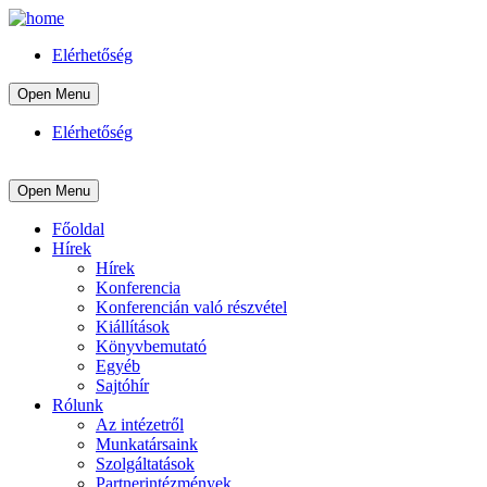
Elérhetőség
Open Menu
Elérhetőség
Open Menu
Főoldal
Hírek
Hírek
Konferencia
Konferencián való részvétel
Kiállítások
Könyvbemutató
Egyéb
Sajtóhír
Rólunk
Az intézetről
Munkatársaink
Szolgáltatások
Partnerintézmények