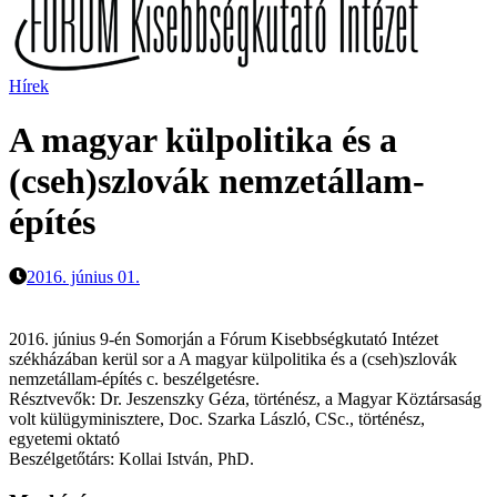
Hírek
A magyar külpolitika és a
(cseh)szlovák nemzetállam-
építés
2016. június 01.
2016. június 9-én Somorján a Fórum Kisebbségkutató Intézet
székházában kerül sor a A magyar külpolitika és a (cseh)szlovák
nemzetállam-építés c. beszélgetésre.
Résztvevők: Dr. Jeszenszky Géza, történész, a Magyar Köztársaság
volt külügyminisztere, Doc. Szarka László, CSc., történész,
egyetemi oktató
Beszélgetőtárs: Kollai István, PhD.