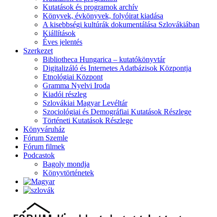
Kutatások és programok archív
Könyvek, évkönyvek, folyóirat kiadása
A kisebbségi kultúrák dokumentálása Szlovákiában
Kiállítások
Éves jelentés
Szerkezet
Bibliotheca Hungarica – kutatókönyvtár
Digitalizáló és Internetes Adatbázisok Központja
Etnológiai Központ
Gramma Nyelvi Iroda
Kiadói részleg
Szlovákiai Magyar Levéltár
Szociológiai és Demográfiai Kutatások Részlege
Történeti Kutatások Részlege
Könyváruház
Fórum Szemle
Fórum filmek
Podcastok
Bagoly mondja
Könyvtörténetek