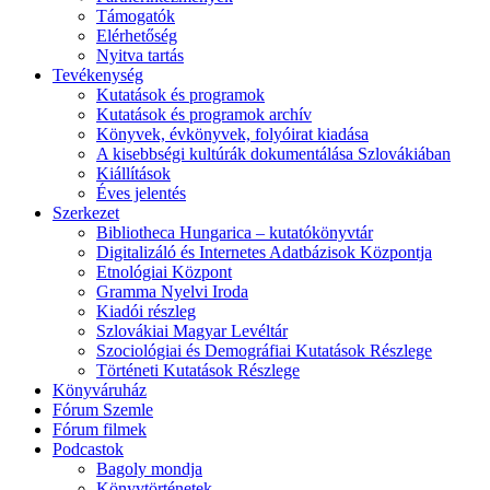
Támogatók
Elérhetőség
Nyitva tartás
Tevékenység
Kutatások és programok
Kutatások és programok archív
Könyvek, évkönyvek, folyóirat kiadása
A kisebbségi kultúrák dokumentálása Szlovákiában
Kiállítások
Éves jelentés
Szerkezet
Bibliotheca Hungarica – kutatókönyvtár
Digitalizáló és Internetes Adatbázisok Központja
Etnológiai Központ
Gramma Nyelvi Iroda
Kiadói részleg
Szlovákiai Magyar Levéltár
Szociológiai és Demográfiai Kutatások Részlege
Történeti Kutatások Részlege
Könyváruház
Fórum Szemle
Fórum filmek
Podcastok
Bagoly mondja
Könyvtörténetek