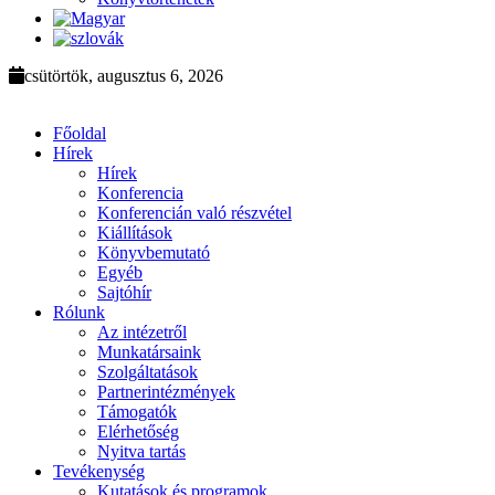
csütörtök, augusztus 6, 2026
Főoldal
Hírek
Hírek
Konferencia
Konferencián való részvétel
Kiállítások
Könyvbemutató
Egyéb
Sajtóhír
Rólunk
Az intézetről
Munkatársaink
Szolgáltatások
Partnerintézmények
Támogatók
Elérhetőség
Nyitva tartás
Tevékenység
Kutatások és programok