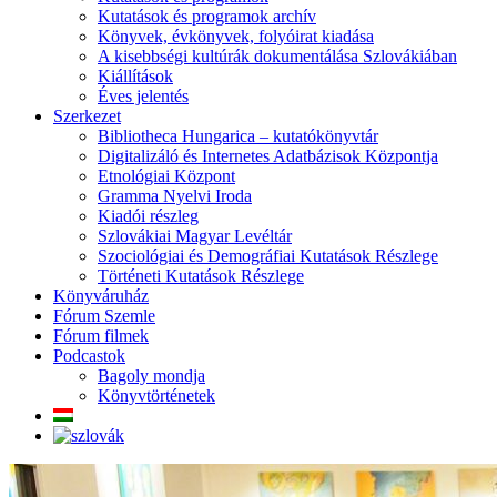
Kutatások és programok archív
Könyvek, évkönyvek, folyóirat kiadása
A kisebbségi kultúrák dokumentálása Szlovákiában
Kiállítások
Éves jelentés
Szerkezet
Bibliotheca Hungarica – kutatókönyvtár
Digitalizáló és Internetes Adatbázisok Központja
Etnológiai Központ
Gramma Nyelvi Iroda
Kiadói részleg
Szlovákiai Magyar Levéltár
Szociológiai és Demográfiai Kutatások Részlege
Történeti Kutatások Részlege
Könyváruház
Fórum Szemle
Fórum filmek
Podcastok
Bagoly mondja
Könyvtörténetek