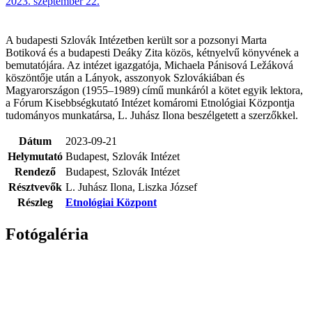
2023. szeptember 22.
A budapesti Szlovák Intézetben került sor a pozsonyi Marta
Botiková és a budapesti Deáky Zita közös, kétnyelvű könyvének a
bemutatójára. Az intézet igazgatója, Michaela Pánisová Ležáková
köszöntője után a Lányok, asszonyok Szlovákiában és
Magyarországon (1955–1989) című munkáról a kötet egyik lektora,
a Fórum Kisebbségkutató Intézet komáromi Etnológiai Központja
tudományos munkatársa, L. Juhász Ilona beszélgetett a szerzőkkel.
Dátum
2023-09-21
Helymutató
Budapest, Szlovák Intézet
Rendező
Budapest, Szlovák Intézet
Résztvevők
L. Juhász Ilona, Liszka József
Részleg
Etnológiai Központ
Fotógaléria