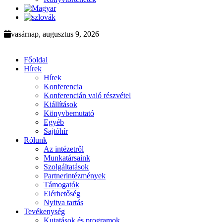
vasárnap, augusztus 9, 2026
Főoldal
Hírek
Hírek
Konferencia
Konferencián való részvétel
Kiállítások
Könyvbemutató
Egyéb
Sajtóhír
Rólunk
Az intézetről
Munkatársaink
Szolgáltatások
Partnerintézmények
Támogatók
Elérhetőség
Nyitva tartás
Tevékenység
Kutatások és programok