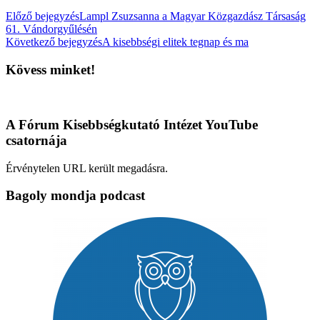
Előző bejegyzés
Lampl Zsuzsanna a Magyar Közgazdász Társaság
61. Vándorgyűlésén
Következő bejegyzés
A kisebbségi elitek tegnap és ma
Kövess minket!
A Fórum Kisebbségkutató Intézet YouTube
csatornája
Érvénytelen URL került megadásra.
Bagoly mondja podcast