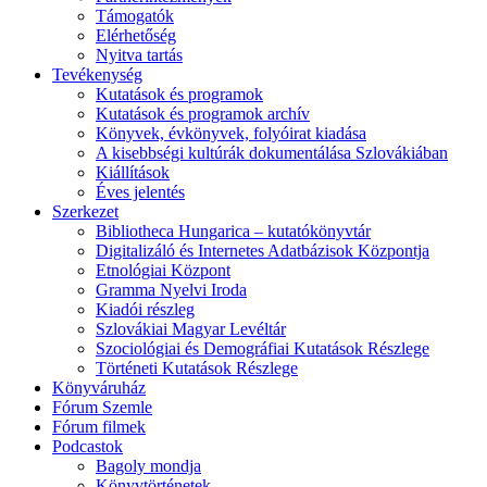
Támogatók
Elérhetőség
Nyitva tartás
Tevékenység
Kutatások és programok
Kutatások és programok archív
Könyvek, évkönyvek, folyóirat kiadása
A kisebbségi kultúrák dokumentálása Szlovákiában
Kiállítások
Éves jelentés
Szerkezet
Bibliotheca Hungarica – kutatókönyvtár
Digitalizáló és Internetes Adatbázisok Központja
Etnológiai Központ
Gramma Nyelvi Iroda
Kiadói részleg
Szlovákiai Magyar Levéltár
Szociológiai és Demográfiai Kutatások Részlege
Történeti Kutatások Részlege
Könyváruház
Fórum Szemle
Fórum filmek
Podcastok
Bagoly mondja
Könyvtörténetek