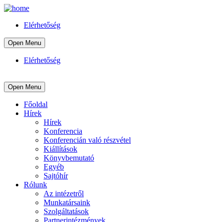
Elérhetőség
Open Menu
Elérhetőség
Open Menu
Főoldal
Hírek
Hírek
Konferencia
Konferencián való részvétel
Kiállítások
Könyvbemutató
Egyéb
Sajtóhír
Rólunk
Az intézetről
Munkatársaink
Szolgáltatások
Partnerintézmények