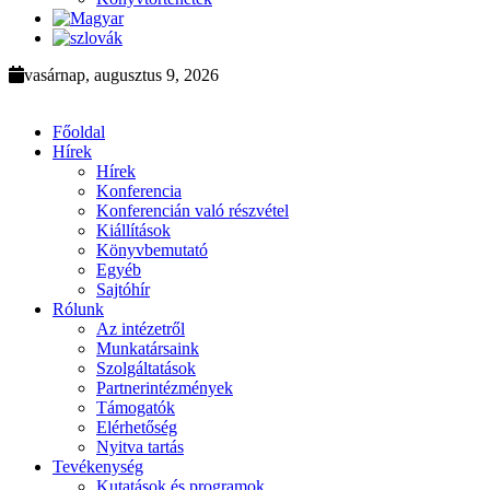
vasárnap, augusztus 9, 2026
Főoldal
Hírek
Hírek
Konferencia
Konferencián való részvétel
Kiállítások
Könyvbemutató
Egyéb
Sajtóhír
Rólunk
Az intézetről
Munkatársaink
Szolgáltatások
Partnerintézmények
Támogatók
Elérhetőség
Nyitva tartás
Tevékenység
Kutatások és programok