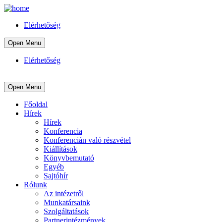
Elérhetőség
Open Menu
Elérhetőség
Open Menu
Főoldal
Hírek
Hírek
Konferencia
Konferencián való részvétel
Kiállítások
Könyvbemutató
Egyéb
Sajtóhír
Rólunk
Az intézetről
Munkatársaink
Szolgáltatások
Partnerintézmények