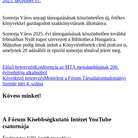
2025. december 01.
Somorja Város anyagi támogatásának köszönhetően új, értékes
könyvekkel gazdagodott szakkönyvtárunk állománya.
Somorja Város 2025. évi támogatásának köszönhetően továbbá
februárban Nyílt napot szervezett a Bibliotheca Hungarica.
Májusban pedig útnak indult a Könyvtörténetek című podcast is,
amelynek 20 adásából öt epizód somorjai témával jelent meg.
Előző bejegyzés
Konferencia az MTA megalapításának 200.
évfordulója alkalmából
Következő bejegyzés
Megjelent a Fórum Társadalomtudományi
Szemle idei 4. száma
Kövess minket!
A Fórum Kisebbségkutató Intézet YouTube
csatornája