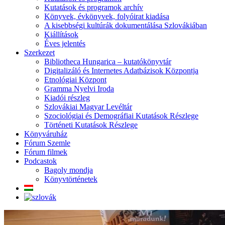
Kutatások és programok archív
Könyvek, évkönyvek, folyóirat kiadása
A kisebbségi kultúrák dokumentálása Szlovákiában
Kiállítások
Éves jelentés
Szerkezet
Bibliotheca Hungarica – kutatókönyvtár
Digitalizáló és Internetes Adatbázisok Központja
Etnológiai Központ
Gramma Nyelvi Iroda
Kiadói részleg
Szlovákiai Magyar Levéltár
Szociológiai és Demográfiai Kutatások Részlege
Történeti Kutatások Részlege
Könyváruház
Fórum Szemle
Fórum filmek
Podcastok
Bagoly mondja
Könyvtörténetek