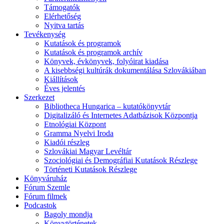
Támogatók
Elérhetőség
Nyitva tartás
Tevékenység
Kutatások és programok
Kutatások és programok archív
Könyvek, évkönyvek, folyóirat kiadása
A kisebbségi kultúrák dokumentálása Szlovákiában
Kiállítások
Éves jelentés
Szerkezet
Bibliotheca Hungarica – kutatókönyvtár
Digitalizáló és Internetes Adatbázisok Központja
Etnológiai Központ
Gramma Nyelvi Iroda
Kiadói részleg
Szlovákiai Magyar Levéltár
Szociológiai és Demográfiai Kutatások Részlege
Történeti Kutatások Részlege
Könyváruház
Fórum Szemle
Fórum filmek
Podcastok
Bagoly mondja
Könyvtörténetek