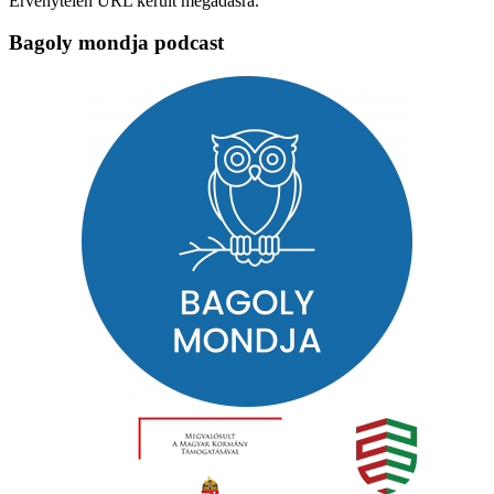
Érvénytelen URL került megadásra.
Bagoly mondja podcast