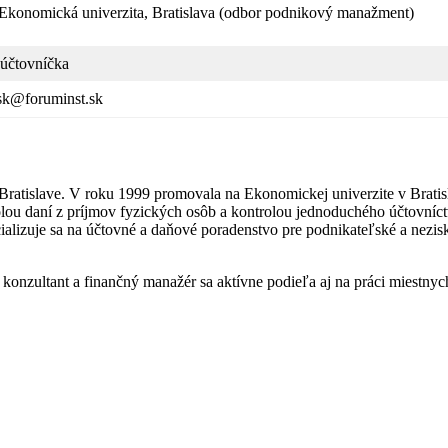
Ekonomická univerzita, Bratislava (odbor podnikový manažment)
 účtovníčka
csk@foruminst.sk
Bratislave. V roku 1999 promovala na Ekonomickej univerzite v Brat
lou daní z príjmov fyzických osôb a kontrolou jednoduchého účtovníc
alizuje sa na účtovné a daňové poradenstvo pre podnikateľské a nezisk
onzultant a finančný manažér sa aktívne podieľa aj na práci miestnych