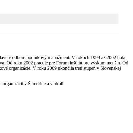
islave v odbore podnikový manažment. V rokoch 1999 až 2002 bola
tva. Od roku 2002 pracuje pre Fórum inštitút pre výskum menšín. Od
ové organizácie. V roku 2009 ukončila tretí stupeň v Slovenskej
 organizácií v Šamoríne a v okolí.