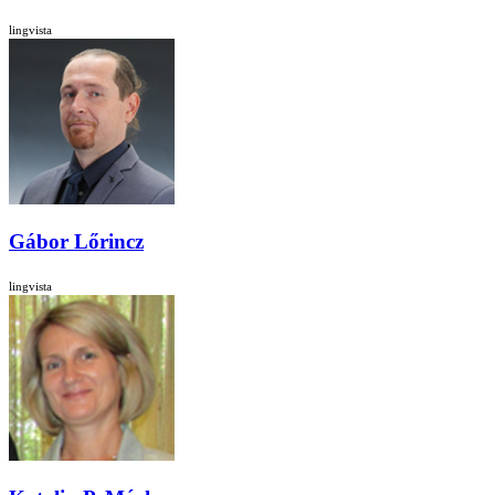
lingvista
Gábor Lőrincz
lingvista