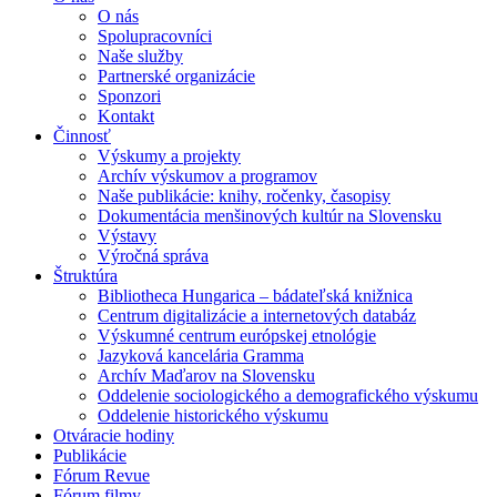
O nás
Spolupracovníci
Naše služby
Partnerské organizácie
Sponzori
Kontakt
Činnosť
Výskumy a projekty
Archív výskumov a programov
Naše publikácie: knihy, ročenky, časopisy
Dokumentácia menšinových kultúr na Slovensku
Výstavy
Výročná správa
Štruktúra
Bibliotheca Hungarica – bádateľská knižnica
Centrum digitalizácie a internetových databáz
Výskumné centrum európskej etnológie
Jazyková kancelária Gramma
Archív Maďarov na Slovensku
Oddelenie sociologického a demografického výskumu
Oddelenie historického výskumu
Otváracie hodiny
Publikácie
Fórum Revue
Fórum filmy