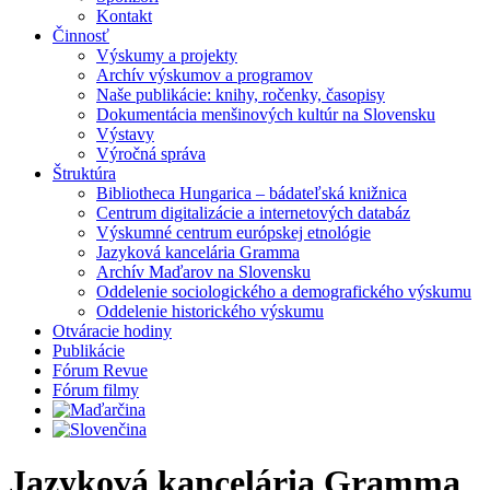
Kontakt
Činnosť
Výskumy a projekty
Archív výskumov a programov
Naše publikácie: knihy, ročenky, časopisy
Dokumentácia menšinových kultúr na Slovensku
Výstavy
Výročná správa
Štruktúra
Bibliotheca Hungarica – bádateľská knižnica
Centrum digitalizácie a internetových databáz
Výskumné centrum európskej etnológie
Jazyková kancelária Gramma
Archív Maďarov na Slovensku
Oddelenie sociologického a demografického výskumu
Oddelenie historického výskumu
Otváracie hodiny
Publikácie
Fórum Revue
Fórum filmy
Jazyková kancelária Gramma