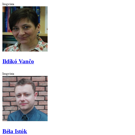
lingvista
Ildikó Vančo
lingvista
Béla Istók