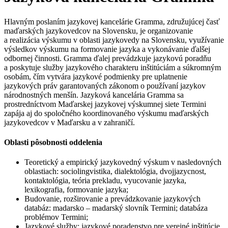
Hlavným poslaním jazykovej kancelárie Gramma, združujúcej časť
maďarských jazykovedcov na Slovensku, je organizovanie
a realizácia výskumu v oblasti jazykovedy na Slovensku, využívanie
výsledkov výskumu na formovanie jazyka a vykonávanie ďalšej
odbornej činnosti. Gramma ďalej prevádzkuje jazykovú poradňu
a poskytuje služby jazykového charakteru inštitúciám a súkromným
osobám, čím vytvára jazykové podmienky pre uplatnenie
jazykových práv garantovaných zákonom o používaní jazykov
národnostných menšín. Jazyková kancelária Gramma sa
prostredníctvom Maďarskej jazykovej výskumnej siete Termini
zapája aj do spoločného koordinovaného výskumu maďarských
jazykovedcov v Maďarsku a v zahraničí.
Oblasti pôsobnosti oddelenia
Teoretický a empirický jazykovedný výskum v nasledovných
oblastiach: sociolingvistika, dialektológia, dvojjazycnost,
kontaktológia, teória prekladu, vyucovanie jazyka,
lexikografia, formovanie jazyka;
Budovanie, rozširovanie a prevádzkovanie jazykových
databáz: madarsko – madarský slovník Termini; databáza
problémov Termini;
Jazykové služby: jazykové poradenstvo pre verejné inštitúcie