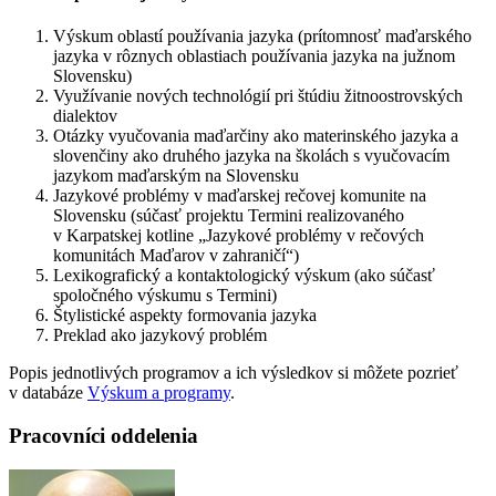
Výskum oblastí používania jazyka (prítomnosť maďarského
jazyka v rôznych oblastiach používania jazyka na južnom
Slovensku)
Využívanie nových technológií pri štúdiu žitnoostrovských
dialektov
Otázky vyučovania maďarčiny ako materinského jazyka a
slovenčiny ako druhého jazyka na školách s vyučovacím
jazykom maďarským na Slovensku
Jazykové problémy v maďarskej rečovej komunite na
Slovensku (súčasť projektu Termini realizovaného
v Karpatskej kotline „Jazykové problémy v rečových
komunitách Maďarov v zahraničí“)
Lexikografický a kontaktologický výskum (ako súčasť
spoločného výskumu s Termini)
Štylistické aspekty formovania jazyka
Preklad ako jazykový problém
Popis jednotlivých programov a ich výsledkov si môžete pozrieť
v databáze
Výskum a programy
.
Pracovníci oddelenia