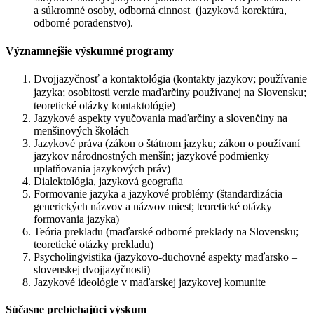
a súkromné osoby, odborná cinnost (jazyková korektúra,
odborné poradenstvo).
Významnejšie výskumné programy
Dvojjazyčnosť a kontaktológia (kontakty jazykov; používanie
jazyka; osobitosti verzie maďarčiny používanej na Slovensku;
teoretické otázky kontaktológie)
Jazykové aspekty vyučovania maďarčiny a slovenčiny na
menšinových školách
Jazykové práva (zákon o štátnom jazyku; zákon o používaní
jazykov národnostných menšín; jazykové podmienky
uplatňovania jazykových práv)
Dialektológia, jazyková geografia
Formovanie jazyka a jazykové problémy (štandardizácia
generických názvov a názvov miest; teoretické otázky
formovania jazyka)
Teória prekladu (maďarské odborné preklady na Slovensku;
teoretické otázky prekladu)
Psycholingvistika (jazykovo-duchovné aspekty maďarsko –
slovenskej dvojjazyčnosti)
Jazykové ideológie v maďarskej jazykovej komunite
Súčasne prebiehajúci výskum