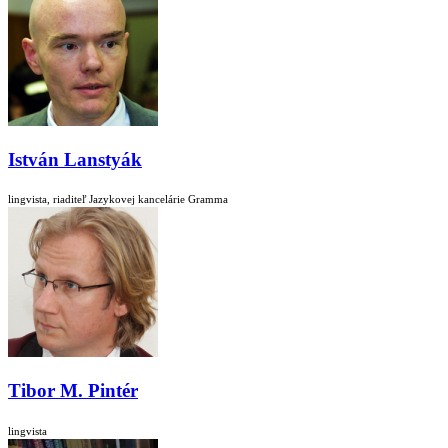
István Lanstyák
lingvista, riaditeľ Jazykovej kancelárie Gramma
Tibor M. Pintér
lingvista