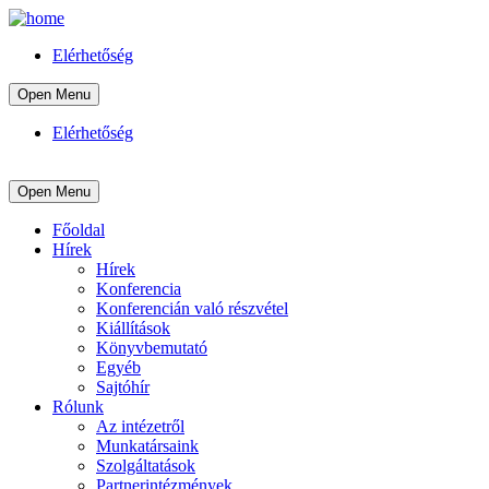
Elérhetőség
Open Menu
Elérhetőség
Open Menu
Főoldal
Hírek
Hírek
Konferencia
Konferencián való részvétel
Kiállítások
Könyvbemutató
Egyéb
Sajtóhír
Rólunk
Az intézetről
Munkatársaink
Szolgáltatások
Partnerintézmények