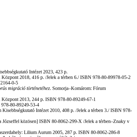
bbségkutató Intézet 2023, 423 p.
Központ 2018, 416 p. /Jelek a térben 6./ ISBN 978-80-89978-05-2
72164-0-5
orús migráció történetéhez
. Somorja–Komárom: Fórum
i Központ 2013, 244 p. ISBN 978-80-89249-67-1
BN 978-80-89249-53-4
 Kisebbségkutató Intézet 2010, 408 p. /Jelek a térben 3./ ISBN 978-
a Józseffel közösen] ISBN 80-8062-299-X /Jelek a térben–Znaky v
zerdahely: Lilium Aurum 2005, 287 p. ISBN 80-8062-286-8