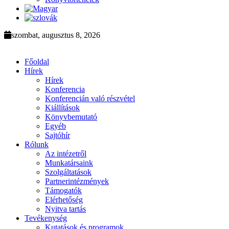
szombat, augusztus 8, 2026
Főoldal
Hírek
Hírek
Konferencia
Konferencián való részvétel
Kiállítások
Könyvbemutató
Egyéb
Sajtóhír
Rólunk
Az intézetről
Munkatársaink
Szolgáltatások
Partnerintézmények
Támogatók
Elérhetőség
Nyitva tartás
Tevékenység
Kutatások és programok