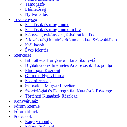
Támogatók
Elérhetőség
Nyitva tartás
Tevékenység
Kutatások és programok
Kutatások és programok archív
Könyvek, évkönyvek, folyóirat kiadása
A kisebbségi kultúrák dokumentálása Szlovákiában
Kiállítások
Éves jelentés
Szerkezet
Bibliotheca Hungarica – kutatókönyvtár
Digitalizáló és Internetes Adatbázisok Központja
Etnológiai Központ
Gramma Nyelvi Iroda
Kiadói részleg
Szlovákiai Magyar Levéltár
Szociológiai és Demográfiai Kutatások Részlege
Történeti Kutatások Részlege
Könyváruház
Fórum Szemle
Fórum filmek
Podcastok
Bagoly mondja
Könyvtörténetek