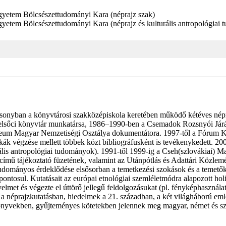
yetem Bölcsészettudományi Kara (néprajz szak)
yetem Bölcsészettudományi Kara (néprajz és kulturális antropológiai
sonyban a könyvtárosi szakközépiskola keretében működő kétéves népmű
elsőci könyvtár munkatársa, 1986–1990-ben a Csemadok Rozsnyói Járás
Magyar Nemzetiségi Osztálya dokumentátora. 1997-től a Fórum Kiseb
kák végzése mellett többek közt bibliográfusként is tevékenykedett. 
rális antropológiai tudományok). 1991-től 1999-ig a Cseh(szlovákiai) M
ng című tájékoztató füzetének, valamint az Utánpótlás és Adattári Közl
ományos érdeklődése elsősorban a temetkezési szokások és a temetőku
pontosul. Kutatásait az európai etnológiai szemléletmódra alapozott hol
lmet és végezte el úttörő jellegű feldolgozásukat (pl. fényképhasználat a
e a néprajzkutatásban, hiedelmek a 21. században, a két világháború em
könyvekben, gyűjteményes kötetekben jelennek meg magyar, német és s