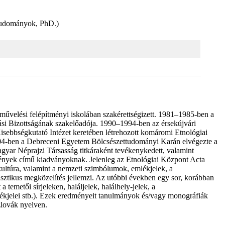
 tudományok, PhD.)
velési felépítményi iskolában szakérettségizett. 1981–1985-ben a
i Bizottságának szakelőadója. 1990–1994-ben az érsekújvári
bségkutató Intézet keretében létrehozott komáromi Etnológiai
2004-ben a Debreceni Egyetem Bölcsészettudományi Karán elvégezte a
agyar Néprajzi Társasság titkáraként tevékenykedett, valamint
emények című kiadványoknak. Jelenleg az Etnológiai Központ Acta
ltúra, valamint a nemzeti szimbólumok, emlékjelek, a
isztikus megközelítés jellemzi. Az utóbbi években egy sor, korábban
 temetői sírjeleken, haláljelek, halálhely-jelek, a
lékjelei stb.). Ezek eredményeit tanulmányok és/vagy monográfiák
zlovák nyelven.