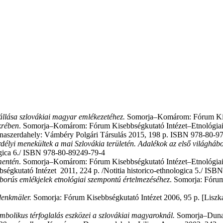
llása szlovákiai magyar emlékezetéhez.
Somorja–Komárom: Fórum Kise
krében
. Somorja–Komárom: Fórum Kisebbségkutató Intézet–Etnológiai 
aszerdahely: Vámbéry Polgári Társulás 2015, 198 p. ISBN 978-80-9
élyi menekültek a mai Szlovákia területén. Adalékok az első világháb
logica 6./ ISBN 978-80-89249-79-4
mentén
. Somorja–Komárom: Fórum Kisebbségkutató Intézet–Etnológia
gkutató Intézet 2011, 224 p. /Notitia historico-ethnologica 5./ IS
borús emlékjelek etnológiai szempontú értelmezéséhez
. Somorja: Fórum
denkmäler.
Somorja: Fórum Kisebbségkutató Intézet 2006, 95 p. [Liszk
mbolikus térfoglalás eszközei a szlovákiai magyaroknál.
Somorja–Dunas