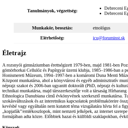
Debreceni Eg
Tanulmányok, végzettség:
Debreceni Eg
Munkakör, beosztás:
etnológus
Elérhetőség:
icu@foruminst.sk
Életrajz
A rozsnyói gimnáziumban érettségizett 1979-ben, majd 1981-ben Poz
gömörhorkai Cellulóz és Papírgyár üzemi klubja, 1985–1986-ban a p
Honismereti Múzeum, 1994–1997-ben a komáromi Duna Menti Múzeum 
Központ munkatársa, ahol a könyvtárosi és egyéb adminisztratív mun
néprajz szakot és 2006-ban ugyanitt doktorált (PhD, néprajz és kultu
technikai munkatársa, majd társszerkesztője volt a társaság Hírhara
Ethnologica Danubiana című évkönyvének szerkesztő munkatársa. Tud
szokásváltozások és az interetnikus kapcsolatok problémaköreire össz
kevésbé vagy egyáltalán nem kutatott téma vizsgálatára hívta fel a figye
„kopjafák”/emlékoszlopok, mint nemzeti jelképek, az internet szerep
formájában adta közre. Előbbiek hazai és külföldi szaklapokban, év
Könyvek