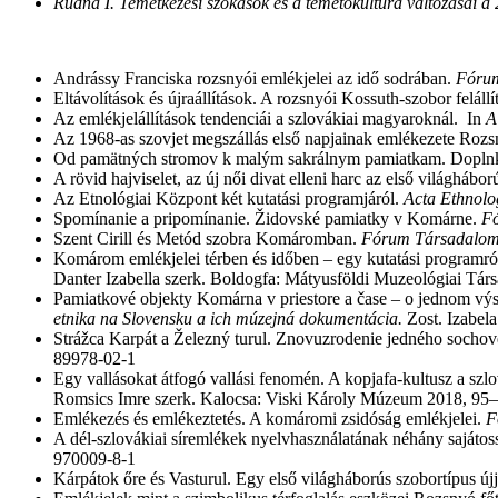
Rudna I. Temetkezési szokások és a temetőkultúra változásai a
Andrássy Franciska rozsnyói emlékjelei az idő sodrában.
Fórum
Eltávolítások és újraállítások. A rozsnyói Kossuth-szobor felállí
Az emlékjelállítások tendenciái a szlovákiai magyaroknál. In
A
Az 1968-as szovjet megszállás első napjainak emlékezete Rozsn
Od pamätných stromov k malým sakrálnym pamiatkam. Dopln
A rövid hajviselet, az új női divat elleni harc az első világháb
Az Etnológiai Központ két kutatási programjáról.
Acta Ethnol
Spomínanie a pripomínanie. Židovské pamiatky v Komárne.
Fó
Szent Cirill és Metód szobra Komáromban.
Fórum Társadalom
Komárom emlékjelei térben és időben – egy kutatási programró
Danter Izabella szerk. Boldogfa: Mátyusföldi Muzeológiai Tá
Pamiatkové objekty Komárna v priestore a čase – o jednom 
etnika na Slovensku a ich múzejná dokumentácia.
Zost. Izabe
Strážca Karpát a Železný turul. Znovuzrodenie jedného socho
89978-02-1
Egy vallásokat átfogó vallási fenomén. A kopjafa-kultusz a szl
Romsics Imre szerk. Kalocsa: Viski Károly Múzeum 2018, 95–
Emlékezés és emlékeztetés. A komáromi zsidóság emlékjelei.
F
A dél-szlovákiai síremlékek nyelvhasználatának néhány sajátos
970009-8-1
Kárpátok őre és Vasturul. Egy első világháborús szobortípus újjá