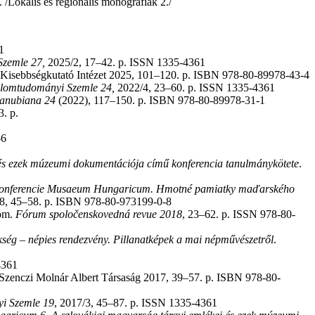
Lokális és regionális monográfiák 2./
1
Szemle
27,
2025/2, 17–42. p. ISSN 1335-4361
 Kisebbségkutató Intézet 2025, 101–120. p. ISBN 978-80-89978-43-4
lomtudományi Szemle
24,
2022/4, 23–60. p. ISSN 1335-4361
Danubiana 24
(2022), 117–150. p. ISBN 978-80-89978-31-1
3. p.
-6
s ezek múzeumi dokumentációja című konferencia tanulmánykötete
.
konferencie Musaeum Hungaricum. Hmotné pamiatky maďarského
18, 45–58. p. ISBN 978-80-973199-0-8
hom.
Fórum spoločenskovedná revue
2018
, 23–62. p. ISSN 978-80-
kség – népies rendezvény. Pillanatképek a mai népművészetről
.
4361
: Szenczi Molnár Albert Társaság 2017, 39–57. p. ISBN 978-80-
i Szemle 19
, 2017/3, 45–87. p. ISSN 1335-4361