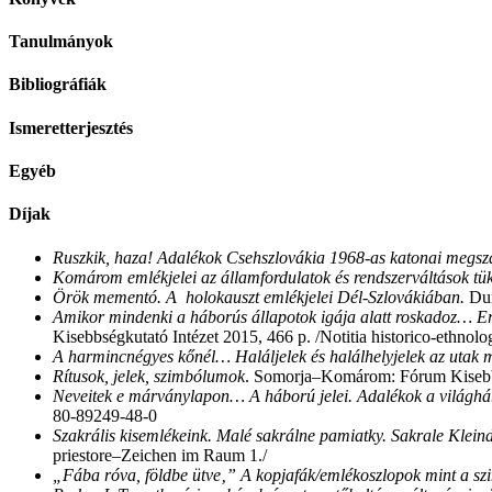
Tanulmányok
Bibliográfiák
Ismeretterjesztés
Egyéb
Díjak
Ruszkik, haza!
Adalékok Csehszlovákia 1968-as katonai megszá
Komárom emlékjelei az államfordulatok és rendszerváltások tü
Örök mementó. A holokauszt emlékjelei Dél-Szlovákiában.
Dun
A
mikor mindenki a háborús állapotok igája alatt roskadoz… Erd
Kisebbségkutató Intézet 2015, 466 p. /Notitia historico-ethno
A harmincnégyes kőnél… Haláljelek és halálhelyjelek az utak 
Rítusok, jelek, szimbólumok
. Somorja–Komárom: Fórum Kisebbsé
Neveitek e márványlapon… A háború jelei. Adalékok a világhá
80-89249-48-0
Szakrális kisemlékeink. Malé sakrálne pamiatky. Sakrale Klein
priestore–Zeichen im Raum 1./
„Fába róva, földbe ütve‚” A kopjafák/emlékoszlopok mint a szi