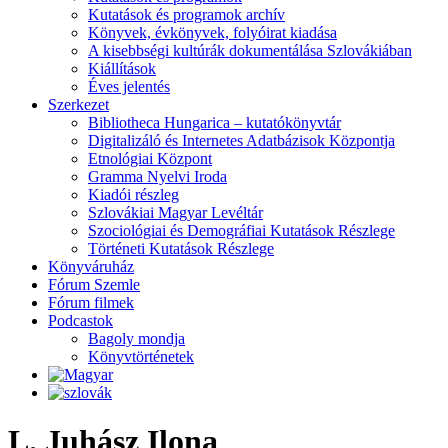
Kutatások és programok archív
Könyvek, évkönyvek, folyóirat kiadása
A kisebbségi kultúrák dokumentálása Szlovákiában
Kiállítások
Éves jelentés
Szerkezet
Bibliotheca Hungarica – kutatókönyvtár
Digitalizáló és Internetes Adatbázisok Központja
Etnológiai Központ
Gramma Nyelvi Iroda
Kiadói részleg
Szlovákiai Magyar Levéltár
Szociológiai és Demográfiai Kutatások Részlege
Történeti Kutatások Részlege
Könyváruház
Fórum Szemle
Fórum filmek
Podcastok
Bagoly mondja
Könyvtörténetek
L. Juhász Ilona