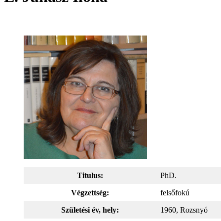
Titulus
:
PhD.
Végzettség:
felsőfokú
Születési év, hely:
1960, Rozsnyó