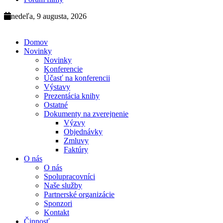
nedeľa, 9 augusta, 2026
Domov
Novinky
Novinky
Konferencie
Účasť na konferencii
Výstavy
Prezentácia knihy
Ostatné
Dokumenty na zverejnenie
Výzvy
Objednávky
Zmluvy
Faktúry
O nás
O nás
Spolupracovníci
Naše služby
Partnerské organizácie
Sponzori
Kontakt
Činnosť