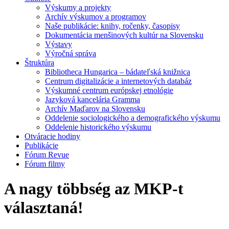
Výskumy a projekty
Archív výskumov a programov
Naše publikácie: knihy, ročenky, časopisy
Dokumentácia menšinových kultúr na Slovensku
Výstavy
Výročná správa
Štruktúra
Bibliotheca Hungarica – bádateľská knižnica
Centrum digitalizácie a internetových databáz
Výskumné centrum európskej etnológie
Jazyková kancelária Gramma
Archív Maďarov na Slovensku
Oddelenie sociologického a demografického výskumu
Oddelenie historického výskumu
Otváracie hodiny
Publikácie
Fórum Revue
Fórum filmy
A nagy többség az MKP-t
választaná!