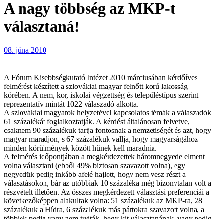
A nagy többség az MKP-t
választaná!
08. júna 2010
A Fórum Kisebbségkutató Intézet 2010 márciusában kérdőíves
felmérést készített a szlovákiai magyar felnőtt korú lakosság
körében. A nem, kor, iskolai végzettség és településtípus szerint
reprezentatív mintát 1022 válaszadó alkotta.
A szlovákiai magyarok helyzetével kapcsolatos témák a válaszadók
61 százalékát foglalkoztatják. A kérdést általánosan felvetve,
csaknem 90 százalékuk tartja fontosnak a nemzetiségét és azt, hogy
magyar maradjon, s 67 százalékuk vallja, hogy magyarságához
minden körülmények között hűnek kell maradnia.
A felmérés időpontjában a megkérdezettek háromnegyede elment
volna választani (ebből 49% biztosan szavazott volna), egy
negyedük pedig inkább afelé hajlott, hogy nem vesz részt a
választásokon, bár az utóbbiak 10 százaléka még bizonytalan volt a
részvételt illetően. Az összes megkérdezett választási preferenciái a
következőképpen alakultak volna: 51 százalékuk az MKP-ra, 28
százalékuk a Hídra, 6 százalékuk más pártokra szavazott volna, a
többiek pedig vagy nem tudták, hogy kit választanának, vagy pedig