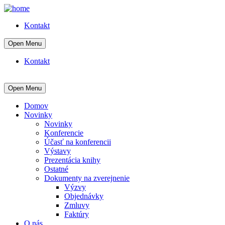
Kontakt
Open Menu
Kontakt
Open Menu
Domov
Novinky
Novinky
Konferencie
Účasť na konferencii
Výstavy
Prezentácia knihy
Ostatné
Dokumenty na zverejnenie
Výzvy
Objednávky
Zmluvy
Faktúry
O nás