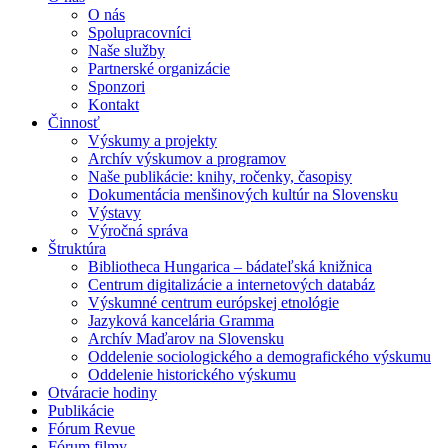
O nás
Spolupracovníci
Naše služby
Partnerské organizácie
Sponzori
Kontakt
Činnosť
Výskumy a projekty
Archív výskumov a programov
Naše publikácie: knihy, ročenky, časopisy
Dokumentácia menšinových kultúr na Slovensku
Výstavy
Výročná správa
Štruktúra
Bibliotheca Hungarica – bádateľská knižnica
Centrum digitalizácie a internetových databáz
Výskumné centrum európskej etnológie
Jazyková kancelária Gramma
Archív Maďarov na Slovensku
Oddelenie sociologického a demografického výskumu
Oddelenie historického výskumu
Otváracie hodiny
Publikácie
Fórum Revue
Fórum filmy