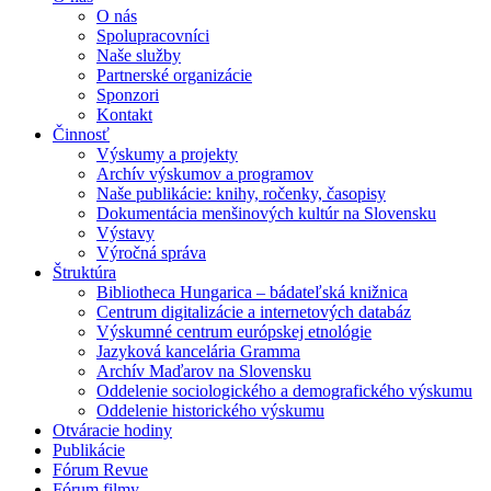
O nás
Spolupracovníci
Naše služby
Partnerské organizácie
Sponzori
Kontakt
Činnosť
Výskumy a projekty
Archív výskumov a programov
Naše publikácie: knihy, ročenky, časopisy
Dokumentácia menšinových kultúr na Slovensku
Výstavy
Výročná správa
Štruktúra
Bibliotheca Hungarica – bádateľská knižnica
Centrum digitalizácie a internetových databáz
Výskumné centrum európskej etnológie
Jazyková kancelária Gramma
Archív Maďarov na Slovensku
Oddelenie sociologického a demografického výskumu
Oddelenie historického výskumu
Otváracie hodiny
Publikácie
Fórum Revue
Fórum filmy