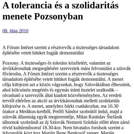
A tolerancia és a szolidaritás
menete Pozsonyban
08. júna 2010
A Fórum Intézet szerint a résztvevők a tisztességes társadalom
építésébe vetett hitüket fogják demonstrálni
Pozsony. A tisztességes és toleráns közéletért, valamint az
árvízkárosultak megsegítésére szerveztek mára felvonulást a szlovák
fővárosba. A Fórum Intézet szerint a résztvevők a tisztességes
társadalom építésébe vetett hitüket fogják demonstrálni. A menet
célja kifejezni azt a közös vágyunkat, hogy Szlovákiában élhessünk,
ahol kölcsönös megértés és egymás iránti tisztelet uralkodik –
olvasható a szervezők által kiadott közvéleményben. Az eredeti
tervtől eltérően az akció az árvízkárosultak melletti szolidaritás
kifejezése is. A menet, amelyhez bárki csatlakozhat, ma 16.30
órakor a Medikus-kertből, Petőfi Sándor szobrától indul, majd a
szlovák államiság egyik megteremtője, Milan Rastislav Štefánik
tábornok szobránál az új Szlovák Nemzeti Színház előtti téren zárul
rövid kultúrműsorral 18.30-kor. Nem hivatalos források szerint a
felvonulók közt lesz Marián Bene Benkovič rapper, Marián