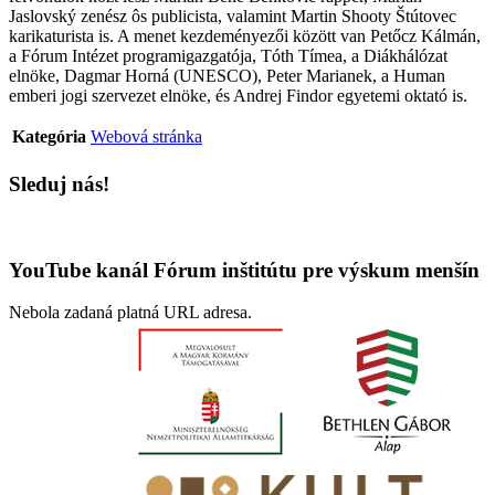
Jaslovský zenész ôs publicista, valamint Martin Shooty Štútovec
karikaturista is. A menet kezdeményezői között van Petőcz Kálmán,
a Fórum Intézet programigazgatója, Tóth Tímea, a Diákhálózat
elnöke, Dagmar Horná (UNESCO), Peter Marianek, a Human
emberi jogi szervezet elnöke, és Andrej Findor egyetemi oktató is.
Kategória
Webová stránka
Sleduj nás!
YouTube kanál Fórum inštitútu pre výskum menšín
Nebola zadaná platná URL adresa.