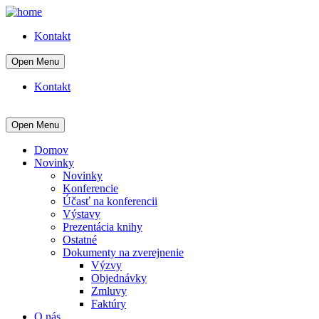
Kontakt
Open Menu
Kontakt
Open Menu
Domov
Novinky
Novinky
Konferencie
Účasť na konferencii
Výstavy
Prezentácia knihy
Ostatné
Dokumenty na zverejnenie
Výzvy
Objednávky
Zmluvy
Faktúry
O nás