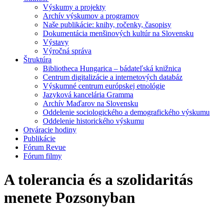
Výskumy a projekty
Archív výskumov a programov
Naše publikácie: knihy, ročenky, časopisy
Dokumentácia menšinových kultúr na Slovensku
Výstavy
Výročná správa
Štruktúra
Bibliotheca Hungarica – bádateľská knižnica
Centrum digitalizácie a internetových databáz
Výskumné centrum európskej etnológie
Jazyková kancelária Gramma
Archív Maďarov na Slovensku
Oddelenie sociologického a demografického výskumu
Oddelenie historického výskumu
Otváracie hodiny
Publikácie
Fórum Revue
Fórum filmy
A tolerancia és a szolidaritás
menete Pozsonyban