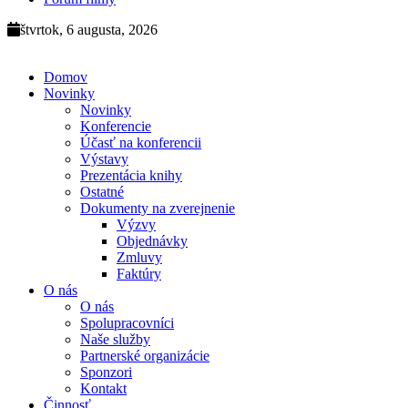
štvrtok, 6 augusta, 2026
Domov
Novinky
Novinky
Konferencie
Účasť na konferencii
Výstavy
Prezentácia knihy
Ostatné
Dokumenty na zverejnenie
Výzvy
Objednávky
Zmluvy
Faktúry
O nás
O nás
Spolupracovníci
Naše služby
Partnerské organizácie
Sponzori
Kontakt
Činnosť