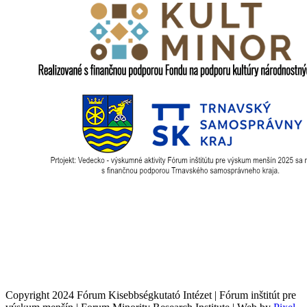
Copyright 2024 Fórum Kisebbségkutató Intézet | Fórum inštitút pre