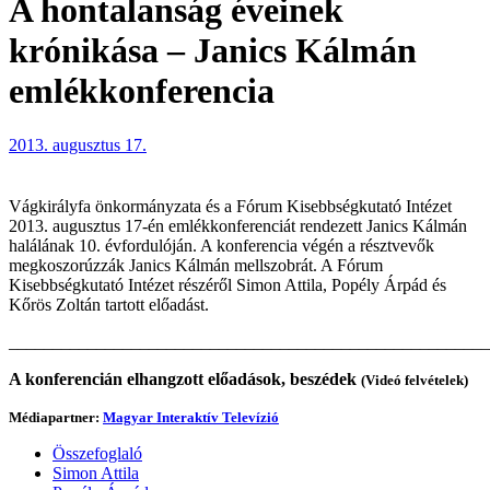
A hontalanság éveinek
krónikása – Janics Kálmán
emlékkonferencia
2013. augusztus 17.
Vágkirályfa önkormányzata és a Fórum Kisebbségkutató Intézet
2013. augusztus 17-én emlékkonferenciát rendezett Janics Kálmán
halálának 10. évfordulóján. A konferencia végén a résztvevők
megkoszorúzzák Janics Kálmán mellszobrát. A Fórum
Kisebbségkutató Intézet részéről Simon Attila, Popély Árpád és
Kőrös Zoltán tartott előadást.
_______________________________________________________
A konferencián elhangzott előadások, beszédek
(Videó felvételek)
Médiapartner:
Magyar Interaktív Televízió
Összefoglaló
Simon Attila