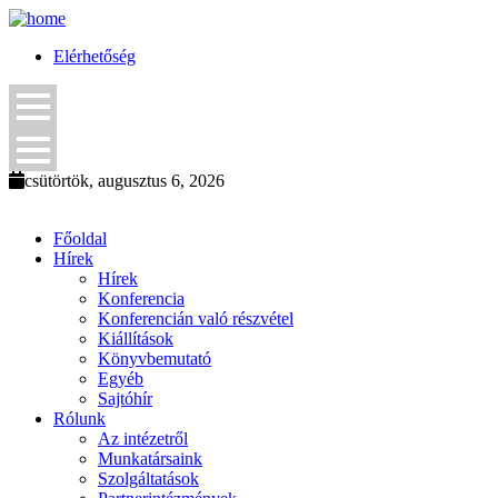
Elérhetőség
csütörtök, augusztus 6, 2026
Főoldal
Hírek
Hírek
Konferencia
Konferencián való részvétel
Kiállítások
Könyvbemutató
Egyéb
Sajtóhír
Rólunk
Az intézetről
Munkatársaink
Szolgáltatások