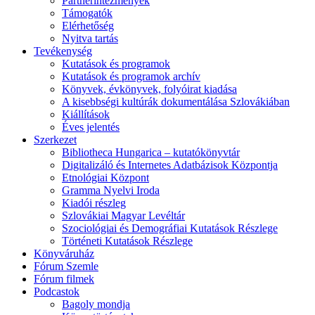
Partnerintézmények
Támogatók
Elérhetőség
Nyitva tartás
Tevékenység
Kutatások és programok
Kutatások és programok archív
Könyvek, évkönyvek, folyóirat kiadása
A kisebbségi kultúrák dokumentálása Szlovákiában
Kiállítások
Éves jelentés
Szerkezet
Bibliotheca Hungarica – kutatókönyvtár
Digitalizáló és Internetes Adatbázisok Központja
Etnológiai Központ
Gramma Nyelvi Iroda
Kiadói részleg
Szlovákiai Magyar Levéltár
Szociológiai és Demográfiai Kutatások Részlege
Történeti Kutatások Részlege
Könyváruház
Fórum Szemle
Fórum filmek
Podcastok
Bagoly mondja