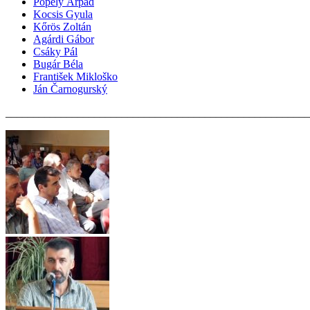
Popély Árpád
Kocsis Gyula
Kőrös Zoltán
Agárdi Gábor
Csáky Pál
Bugár Béla
František Mikloško
Ján Čarnogurský
_______________________________________________________