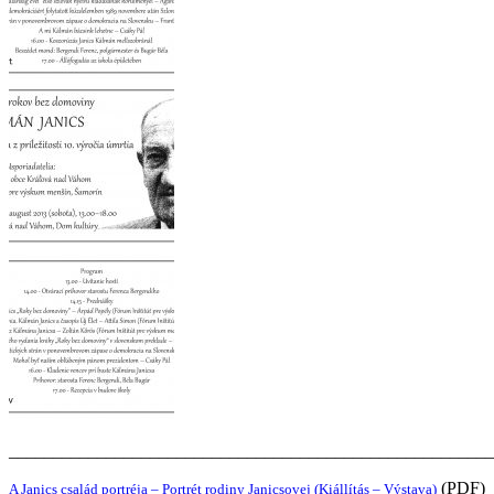
_______________________________________________________
(PDF)
A Janics család portréja – Portrét rodiny Janicsovej (Kiállítás – Výstava)