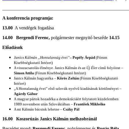
_______________________________________________________
A konferencia programja:
13.00
A vendégek fogadása
14.00 Bergendi Ferenc,
polgármester megnyitó beszéde
14.15
Előadások
Janics Kálmán „Hontalanság évei”
– Popély Árpád
(Fórum
Kisebbségkutató Intézet)
A visszacsatolás élménye. Janics Kálmán és az
Új Élet
című folyóirat
–
Simon Attila
(Fórum Kisebbségkutató Intézet)
Janics Kálmán hagyatéka –
Kőrös Zoltán
(Fórum Kisebbségkutató
Intézet)
„A Hontalanság évei” első szlovák nyelvű kiadásának körülményei –
Agárdy Gábor
A magyar pártok hozadéka a demokráciáért folytatott küzdelemben
1989 novembere után Szlovákiában –
František Mikloško
A mi Kálmán bácsink lehetne –
Csáky Pál
16.00 Koszorúzás Janics Kálmán mellszobránál
Beszédet mond:
Bergendi Ferenc
, polgármester és
Bugár Béla