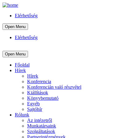
Elérhetőség
Open Menu
Elérhetőség
Open Menu
Főoldal
Hírek
Hírek
Konferencia
Konferencián való részvétel
Kiállítások
Könyvbemutató
Egyéb
Sajtóhír
Rólunk
Az intézetről
Munkatársaink
Szolgáltatások
Partnerintézmények