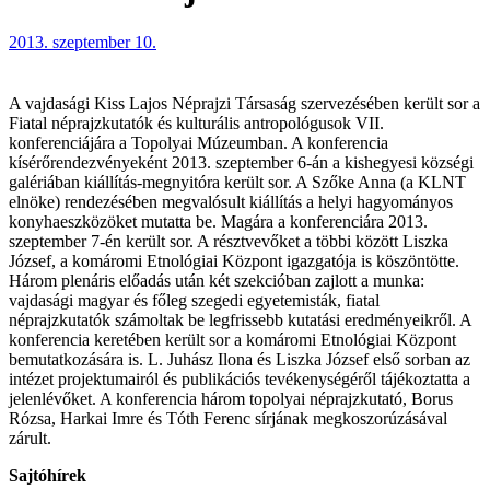
2013. szeptember 10.
A vajdasági Kiss Lajos Néprajzi Társaság szervezésében került sor a
Fiatal néprajzkutatók és kulturális antropológusok VII.
konferenciájára a Topolyai Múzeumban. A konferencia
kísérőrendezvényeként 2013. szeptember 6-án a kishegyesi községi
galériában kiállítás-megnyitóra került sor. A Szőke Anna (a KLNT
elnöke) rendezésében megvalósult kiállítás a helyi hagyományos
konyhaeszközöket mutatta be. Magára a konferenciára 2013.
szeptember 7-én került sor. A résztvevőket a többi között Liszka
József, a komáromi Etnológiai Központ igazgatója is köszöntötte.
Három plenáris előadás után két szekcióban zajlott a munka:
vajdasági magyar és főleg szegedi egyetemisták, fiatal
néprajzkutatók számoltak be legfrissebb kutatási eredményeikről. A
konferencia keretében került sor a komáromi Etnológiai Központ
bemutatkozására is. L. Juhász Ilona és Liszka József első sorban az
intézet projektumairól és publikációs tevékenységéről tájékoztatta a
jelenlévőket. A konferencia három topolyai néprajzkutató, Borus
Rózsa, Harkai Imre és Tóth Ferenc sírjának megkoszorúzásával
zárult.
Sajtóhírek