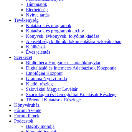
Támogatók
Elérhetőség
Nyitva tartás
Tevékenység
Kutatások és programok
Kutatások és programok archív
Könyvek, évkönyvek, folyóirat kiadása
A kisebbségi kultúrák dokumentálása Szlovákiában
Kiállítások
Éves jelentés
Szerkezet
Bibliotheca Hungarica – kutatókönyvtár
Digitalizáló és Internetes Adatbázisok Központja
Etnológiai Központ
Gramma Nyelvi Iroda
Kiadói részleg
Szlovákiai Magyar Levéltár
Szociológiai és Demográfiai Kutatások Részlege
Történeti Kutatások Részlege
Könyváruház
Fórum Szemle
Fórum filmek
Podcastok
Bagoly mondja
Könyvtörténetek