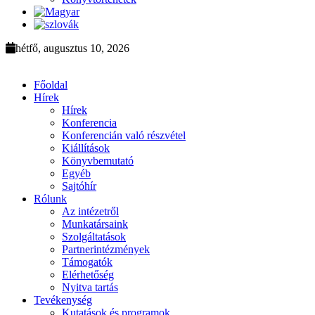
hétfő, augusztus 10, 2026
Főoldal
Hírek
Hírek
Konferencia
Konferencián való részvétel
Kiállítások
Könyvbemutató
Egyéb
Sajtóhír
Rólunk
Az intézetről
Munkatársaink
Szolgáltatások
Partnerintézmények
Támogatók
Elérhetőség
Nyitva tartás
Tevékenység
Kutatások és programok