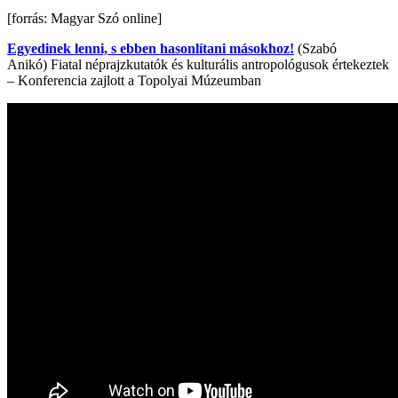
[forrás: Magyar Szó online]
Egyedinek lenni, s ebben hasonlítani másokhoz!
(Szabó
Anikó) Fiatal néprajzkutatók és kulturális antropológusok értekeztek
– Konferencia zajlott a Topolyai Múzeumban