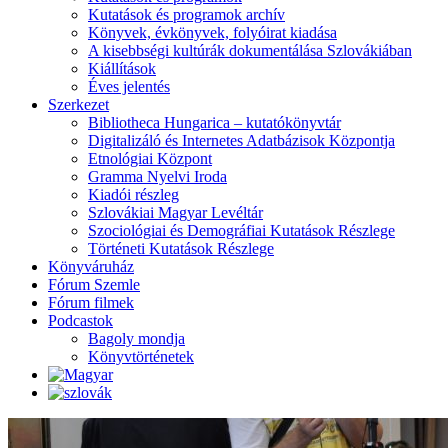
Kutatások és programok archív
Könyvek, évkönyvek, folyóirat kiadása
A kisebbségi kultúrák dokumentálása Szlovákiában
Kiállítások
Éves jelentés
Szerkezet
Bibliotheca Hungarica – kutatókönyvtár
Digitalizáló és Internetes Adatbázisok Központja
Etnológiai Központ
Gramma Nyelvi Iroda
Kiadói részleg
Szlovákiai Magyar Levéltár
Szociológiai és Demográfiai Kutatások Részlege
Történeti Kutatások Részlege
Könyváruház
Fórum Szemle
Fórum filmek
Podcastok
Bagoly mondja
Könyvtörténetek