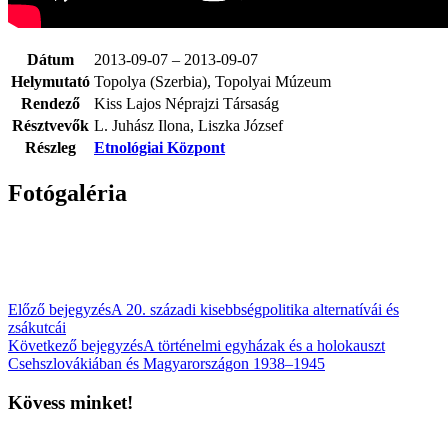
Dátum
2013-09-07 – 2013-09-07
Helymutató
Topolya (Szerbia), Topolyai Múzeum
Rendező
Kiss Lajos Néprajzi Társaság
Résztvevők
L. Juhász Ilona, Liszka József
Részleg
Etnológiai Központ
Fotógaléria
Előző bejegyzés
A 20. századi kisebbségpolitika alternatívái és
zsákutcái
Következő bejegyzés
A történelmi egyházak és a holokauszt
Csehszlovákiában és Magyarországon 1938–1945
Kövess minket!