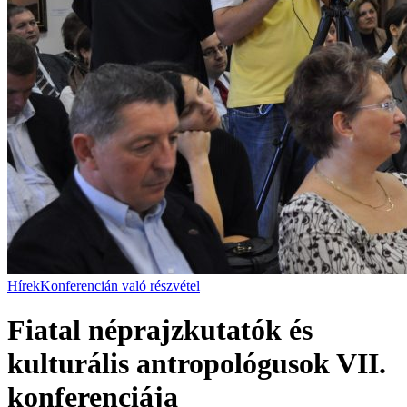
Hírek
Konferencián való részvétel
Fiatal néprajzkutatók és
kulturális antropológusok VII.
konferenciája