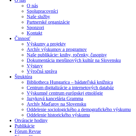
O nás
O nás
Spolupracovníci
Naše služby
Partnerské organizácie
Sponzori
Kontakt
Činnosť
Výskumy a projekty
Archív výskumov a programov
Naše publikácie: knihy, ročenky, časopisy
Dokumentácia menšinových kultúr na Slovensku
Výstavy
Výročná správa
Štruktúra
Bibliotheca Hungarica – bádateľská knižnica
Centrum digitalizácie a internetových databáz
Výskumné centrum európskej etnológie
Jazyková kancelária Gramma
Archív Maďarov na Slovensku
Oddelenie sociologického a demografického výskumu
Oddelenie historického výskumu
Otváracie hodiny
Publikácie
Fórum Revue