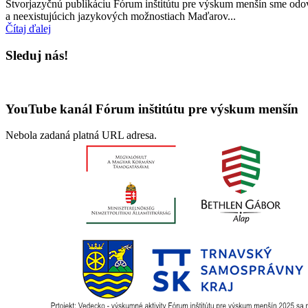
Štvorjazyčnú publikáciu Fórum inštitútu pre výskum menšín sme odov
a neexistujúcich jazykových možnostiach Maďarov...
Čítaj ďalej
Sleduj nás!
YouTube kanál Fórum inštitútu pre výskum menšín
Nebola zadaná platná URL adresa.