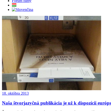
Fórum filmy
18. októbra 2013
Naša štvorjazyčná publikácia je už k dispozícii eur