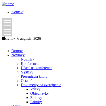
Kontakt
štvrtok, 6 augusta, 2026
Domov
Novinky
Novinky
Konferencie
Účasť na konferencii
Výstavy
Prezentácia knihy
Ostatné
Dokumenty na zverejnenie
Výzvy
Objednávky
Zmluvy
Faktúry