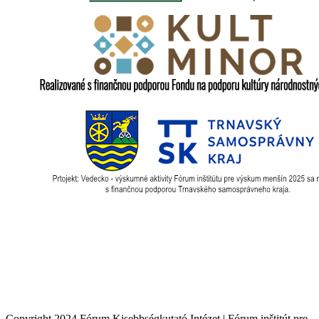
Copyright 2024 Fórum Kisebbségkutató Intézet | Fórum inštitút pre