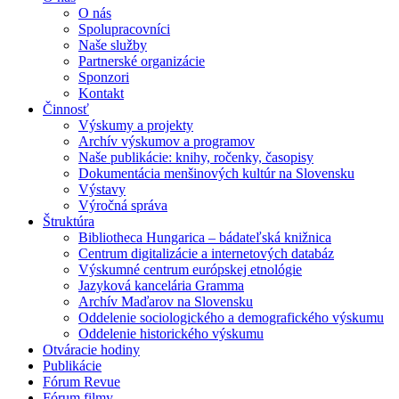
O nás
Spolupracovníci
Naše služby
Partnerské organizácie
Sponzori
Kontakt
Činnosť
Výskumy a projekty
Archív výskumov a programov
Naše publikácie: knihy, ročenky, časopisy
Dokumentácia menšinových kultúr na Slovensku
Výstavy
Výročná správa
Štruktúra
Bibliotheca Hungarica – bádateľská knižnica
Centrum digitalizácie a internetových databáz
Výskumné centrum európskej etnológie
Jazyková kancelária Gramma
Archív Maďarov na Slovensku
Oddelenie sociologického a demografického výskumu
Oddelenie historického výskumu
Otváracie hodiny
Publikácie
Fórum Revue
Fórum filmy