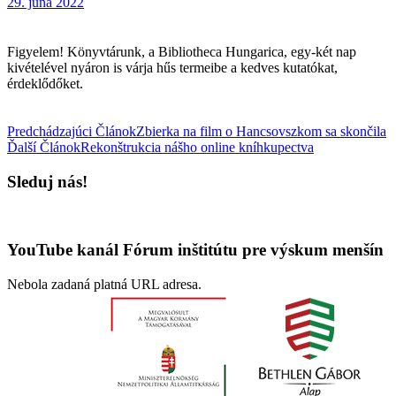
29. júna 2022
Figyelem! Könyvtárunk, a Bibliotheca Hungarica, egy-két nap
kivételével nyáron is várja hűs termeibe a kedves kutatókat,
érdeklődőket.
Predchádzajúci Článok
Zbierka na film o Hancsovszkom sa skončila
Ďalší Článok
Rekonštrukcia nášho online kníhkupectva
Sleduj nás!
YouTube kanál Fórum inštitútu pre výskum menšín
Nebola zadaná platná URL adresa.