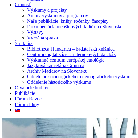
Činnosť
Výskumy a projekty
Archív výskumov a programov
Naše publikácie: knihy, ročenky, časopisy
Dokumentácia menšinových kultúr na Slovensku
Výstavy
Výročná správa
Štruktúra
Bibliotheca Hungarica – bádateľská knižnica
Centrum digitalizácie a internetových databáz
Výskumné centrum európskej etnológie
Jazyková kancelária Gramma
Archív Maďarov na Slovensku
Oddelenie sociologického a demografického výskumu
Oddelenie historického výskumu
Otváracie hodiny
Publikácie
Fórum Revue
Fórum filmy