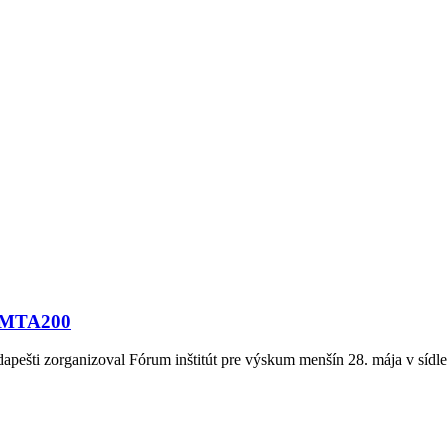
tí MTA200
pešti zorganizoval Fórum inštitút pre výskum menšín 28. mája v sídle 