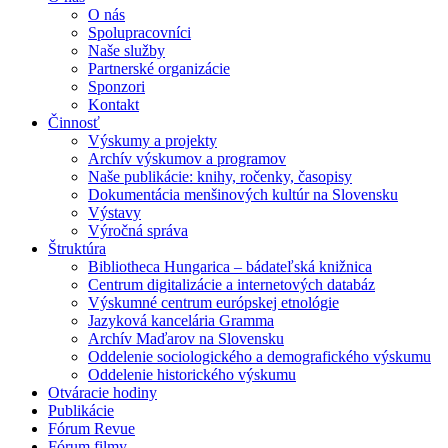
O nás
Spolupracovníci
Naše služby
Partnerské organizácie
Sponzori
Kontakt
Činnosť
Výskumy a projekty
Archív výskumov a programov
Naše publikácie: knihy, ročenky, časopisy
Dokumentácia menšinových kultúr na Slovensku
Výstavy
Výročná správa
Štruktúra
Bibliotheca Hungarica – bádateľská knižnica
Centrum digitalizácie a internetových databáz
Výskumné centrum európskej etnológie
Jazyková kancelária Gramma
Archív Maďarov na Slovensku
Oddelenie sociologického a demografického výskumu
Oddelenie historického výskumu
Otváracie hodiny
Publikácie
Fórum Revue
Fórum filmy