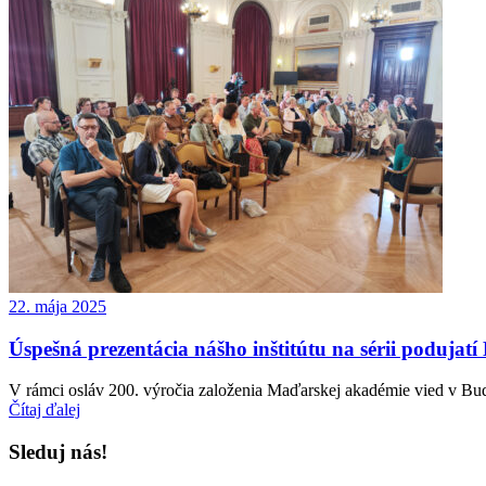
22. mája 2025
Úspešná prezentácia nášho inštitútu na sérii poduja
V rámci osláv 200. výročia založenia Maďarskej akadémie vied v Buda
Čítaj ďalej
Sleduj nás!