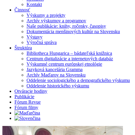
Kontakt
Činnosť
Výskumy a projekty
Archív výskumov a programov
Naše publikácie: knihy, ročenky, časopisy
Dokumentácia menšinových kultúr na Slovensku
Výstavy
Výročná správa
Štruktúra
Bibliotheca Hungarica – bádateľská knižnica
Centrum digitalizácie a internetových databáz
Výskumné centrum európskej etnológie
Jazyková kancelária Gramma
Archív Maďarov na Slovensku
Oddelenie sociologického a demografického výskumu
Oddelenie historického výskumu
Otváracie hodiny
Publikácie
Fórum Revue
Fórum filmy