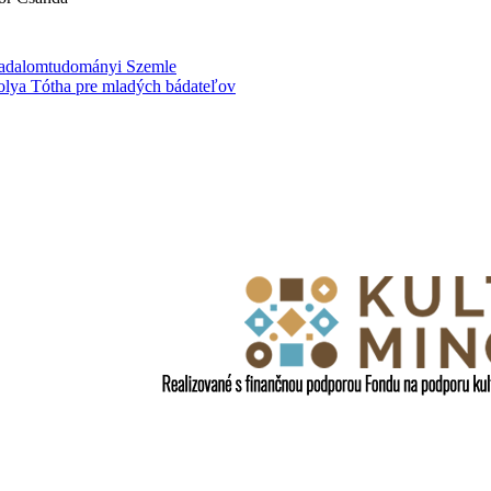
rsadalomtudományi Szemle
olya Tótha pre mladých bádateľov