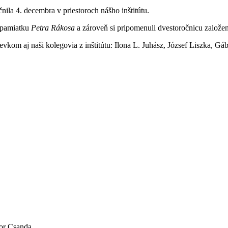
nila 4. decembra v priestoroch nášho inštitútu.
i pamiatku
Petra Rákosa
a zároveň si pripomenuli dvestoročnicu založ
pevkom aj naši kolegovia z inštitútu: Ilona L. Juhász, József Liszka, G
bor Csanda