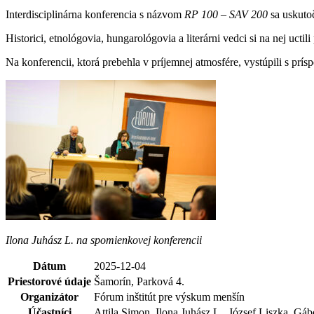
Interdisciplinárna konferencia s názvom
RP 100 – SAV 200
sa uskutoč
Historici, etnológovia, hungarológovia a literárni vedci si na nej uctil
Na konferencii, ktorá prebehla v príjemnej atmosfére, vystúpili s prís
Ilona Juhász L. na spomienkovej konferencii
Dátum
2025-12-04
Priestorové údaje
Šamorín, Parková 4.
Organizátor
Fórum inštitút pre výskum menšín
Účastníci
Attila Simon, Ilona Juhász L., József Liszka, Gá