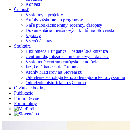
Kontakt
Činnosť
Výskumy a projekty
Archív výskumov a programov
Naše publikácie: knihy, ročenky, časopisy
Dokumentácia menšinových kultúr na Slovensku
Výstavy
Výročná správa
Štruktúra
Bibliotheca Hungarica – bádateľská knižnica
Centrum digitalizácie a internetových databáz
Výskumné centrum európskej etnológie
Jazyková kancelária Gramma
Archív Maďarov na Slovensku
Oddelenie sociologického a demografického výskumu
Oddelenie historického výskumu
Otváracie hodiny
Publikácie
Fórum Revue
Fórum filmy