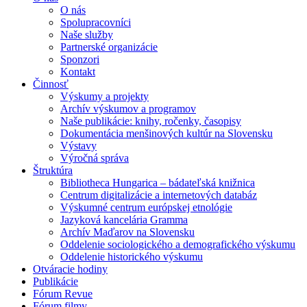
O nás
Spolupracovníci
Naše služby
Partnerské organizácie
Sponzori
Kontakt
Činnosť
Výskumy a projekty
Archív výskumov a programov
Naše publikácie: knihy, ročenky, časopisy
Dokumentácia menšinových kultúr na Slovensku
Výstavy
Výročná správa
Štruktúra
Bibliotheca Hungarica – bádateľská knižnica
Centrum digitalizácie a internetových databáz
Výskumné centrum európskej etnológie
Jazyková kancelária Gramma
Archív Maďarov na Slovensku
Oddelenie sociologického a demografického výskumu
Oddelenie historického výskumu
Otváracie hodiny
Publikácie
Fórum Revue
Fórum filmy