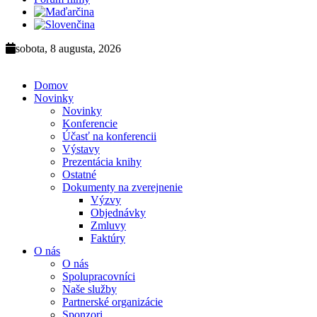
sobota, 8 augusta, 2026
Domov
Novinky
Novinky
Konferencie
Účasť na konferencii
Výstavy
Prezentácia knihy
Ostatné
Dokumenty na zverejnenie
Výzvy
Objednávky
Zmluvy
Faktúry
O nás
O nás
Spolupracovníci
Naše služby
Partnerské organizácie
Sponzori