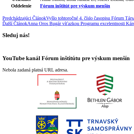
Oddelenie
Fórum inštitút pre výskum menšín
Predchádzajúci Článok
Vyšlo tohtoročné 4. číslo časopisu Fórum Tá
Ďalší Článok
Anna Oros Bugár víťazkou Programu excelentnosti Kár
Sleduj nás!
YouTube kanál Fórum inštitútu pre výskum menšín
Nebola zadaná platná URL adresa.