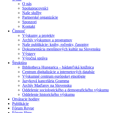
O nás
Spolupracovníci
Naše služby
Partnerské organizácie
Sponzori
Kontakt
Činnosť
Výskumy a projekty
Archív výskumov a programov
Naše publikácie: knihy, ročenky, časopisy
Dokumentácia menšinových kultúr na Slovensku
Výstavy
Výročná správa
Štruktúra
Bibliotheca Hungarica – bádateľská knižnica
Centrum digitalizácie a internetových databáz
Výskumné centrum európskej etnológie
Jazyková kancelária Gramma
Archív Maďarov na Slovensku
Oddelenie sociologického a demografického výskumu
Oddelenie historického výskumu
Otváracie hodiny
Publikácie
Fórum Revue
Fórum filmy