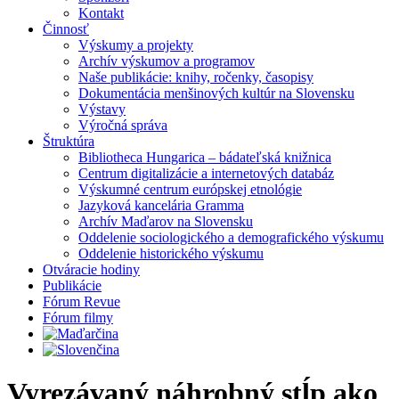
Kontakt
Činnosť
Výskumy a projekty
Archív výskumov a programov
Naše publikácie: knihy, ročenky, časopisy
Dokumentácia menšinových kultúr na Slovensku
Výstavy
Výročná správa
Štruktúra
Bibliotheca Hungarica – bádateľská knižnica
Centrum digitalizácie a internetových databáz
Výskumné centrum európskej etnológie
Jazyková kancelária Gramma
Archív Maďarov na Slovensku
Oddelenie sociologického a demografického výskumu
Oddelenie historického výskumu
Otváracie hodiny
Publikácie
Fórum Revue
Fórum filmy
Vyrezávaný náhrobný stĺp ako