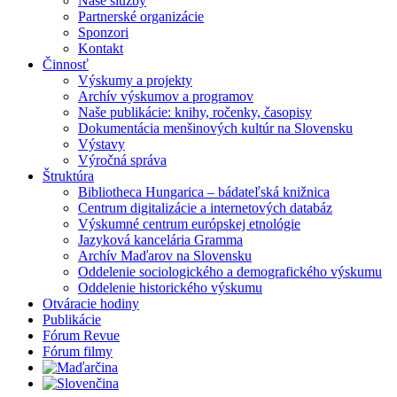
Naše služby
Partnerské organizácie
Sponzori
Kontakt
Činnosť
Výskumy a projekty
Archív výskumov a programov
Naše publikácie: knihy, ročenky, časopisy
Dokumentácia menšinových kultúr na Slovensku
Výstavy
Výročná správa
Štruktúra
Bibliotheca Hungarica – bádateľská knižnica
Centrum digitalizácie a internetových databáz
Výskumné centrum európskej etnológie
Jazyková kancelária Gramma
Archív Maďarov na Slovensku
Oddelenie sociologického a demografického výskumu
Oddelenie historického výskumu
Otváracie hodiny
Publikácie
Fórum Revue
Fórum filmy