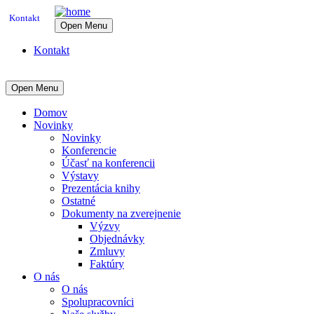
Kontakt
Open Menu
Kontakt
Open Menu
Domov
Novinky
Novinky
Konferencie
Účasť na konferencii
Výstavy
Prezentácia knihy
Ostatné
Dokumenty na zverejnenie
Výzvy
Objednávky
Zmluvy
Faktúry
O nás
O nás
Spolupracovníci