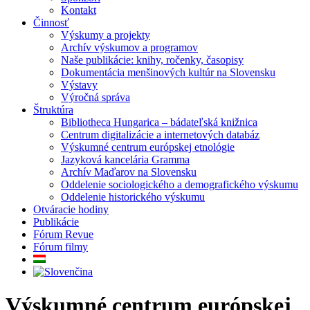
Kontakt
Činnosť
Výskumy a projekty
Archív výskumov a programov
Naše publikácie: knihy, ročenky, časopisy
Dokumentácia menšinových kultúr na Slovensku
Výstavy
Výročná správa
Štruktúra
Bibliotheca Hungarica – bádateľská knižnica
Centrum digitalizácie a internetových databáz
Výskumné centrum európskej etnológie
Jazyková kancelária Gramma
Archív Maďarov na Slovensku
Oddelenie sociologického a demografického výskumu
Oddelenie historického výskumu
Otváracie hodiny
Publikácie
Fórum Revue
Fórum filmy
Výskumné centrum európskej