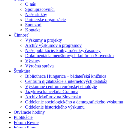
O nás
Spolupracovníci
Naše služby
Partnerské organizácie
Sponzori
Kontakt
Činnosť
Výskumy a projekty
Archív výskumov a programov
Naše publikácie: knihy, ročenky, časopisy
Dokumentácia menšinových kultúr na Slovensku
Výstavy
Výročná správa
Štruktúra
Bibliotheca Hungarica – bádateľská knižnica
Centrum digitalizácie a internetových databáz
Výskumné centrum európskej etnológie
Jazyková kancelária Gramma
Archív Maďarov na Slovensku
Oddelenie sociologického a demografického výskumu
Oddelenie historického výskumu
Otváracie hodiny
Publikácie
Fórum Revue
Fórum filmy