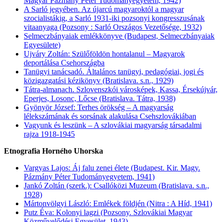
Magyar Pázmány Péter Tudományegyetem, 1942)
A Sarló jegyében. Az újarcú magyaroktól a magyar
szocialistákig, a Sarló 1931-iki pozsonyi kongresszusának
vitaanyaga (Pozsony : Sarló Országos Vezetősége, 1932)
Selmeczbányaiak emlékkönyve (Budapest, Selmeczbányaiak
Egyesülete)
Ujváry Zoltán: Szülőföldön hontalanul – Magyarok
deportálása Csehországba
Tanügyi tanácsadó. Általános tanügyi, pedagógiai, jogi és
közigazgatási kézikönyv (Bratislava. s.n., 1929)
Tátra-almanach. Szlovenszkói városképek, Kassa, Érsekújvár,
Eperjes, Losonc, Lőcse (Bratislava. Tátra, 1938)
Gyönyör József: Terhes örökség – A magyarság
lélekszámának és sorsának alakulása Csehszlovákiában
Vagyunk és leszünk – A szlovákiai magyarság társadalmi
rajza 1918-1945
Etnografia Horného Uhorska
Vargyas Lajos: Áj falu zenei élete (Budapest. Kir. Magy.
Pázmány Péter Tudományegyetem, 1941)
Jankó Zoltán (szerk.): Csallóközi Muzeum (Bratislava. s.n.,
1928)
Mártonvölgyi László: Emlékek földjén (Nitra : A Híd, 1941)
Putz Éva: Kolonyi lagzi (Pozsony. Szlovákiai Magyar
Közművelődési Egyesület, 1943)