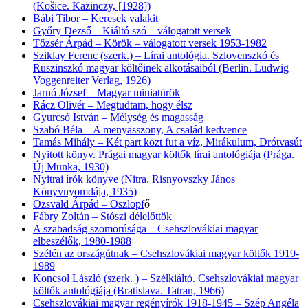
(Košice. Kazinczy, [1928])
Bábi Tibor – Keresek valakit
Győry Dezső – Kiáltó szó – válogatott versek
Tőzsér Árpád – Körök – válogatott versek 1953-1982
Sziklay Ferenc (szerk.) – Lírai antológia. Szlovenszkó és
Ruszinszkó magyar költőinek alkotásaiból (Berlin. Ludwig
Voggenreiter Verlag, 1926)
Jarnó József – Magyar miniatürök
Rácz Olivér – Megtudtam, hogy élsz
Gyurcsó István – Mélység és magasság
Szabó Béla – A menyasszony, A család kedvence
Tamás Mihály – Két part közt fut a víz, Mirákulum, Drótvasút
Nyitott könyv. Prágai magyar költők lírai antológiája (Prága.
Új Munka, 1930)
Nyitrai írók könyve (Nitra. Risnyovszky János
Könyvnyomdája, 1935)
Ozsvald Árpád – Oszlopf
ő
Fábry Zoltán – Stószi délelőttök
A szabadság szomorúsága – Csehszlovákiai magyar
elbeszélők, 1980-1988
Szélén az országútnak – Csehszlovákiai magyar költők 1919-
1989
Koncsol László (szerk. ) – Szélkiáltó. Csehszlovákiai magyar
költők antológiája (Bratislava. Tatran, 1966)
Csehszlovákiai magyar regényírók 1918-1945 – Szép Angéla