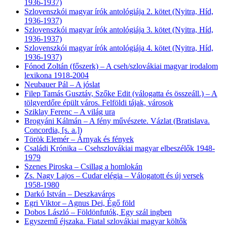
1936-1937)
Szlovenszkói magyar írók antológiája 2. kötet (Nyitra, Híd,
1936-1937)
Szlovenszkói magyar írók antológiája 3. kötet (Nyitra, Híd,
1936-1937)
Szlovenszkói magyar írók antológiája 4. kötet (Nyitra, Híd,
1936-1937)
Fónod Zoltán (főszerk) – A cseh/szlovákiai magyar irodalom
lexikona 1918-2004
Neubauer Pál – A jóslat
Filep Tamás Gusztáv, Szőke Edit (válogatta és összeáll.) – A
tölgyerdőre épült város. Felföldi tájak, városok
Sziklay Ferenc – A világ ura
Brogyáni Kálmán – A fény művészete. Vázlat (Bratislava.
Concordia, [s. a.])
Török Elemér – Árnyak és fények
Családi Krónika – Csehszlovákiai magyar elbeszélők 1948-
1979
Szenes Piroska – Csillag a homlokán
Zs. Nagy Lajos – Cudar elégia – Válogatott és új versek
1958-1980
Darkó István – Deszkaváros
Egri Viktor – Agnus Dei, Égő föld
Dobos László – Földönfutók, Egy szál ingben
Egyszemű éjszaka. Fiatal szlovákiai magyar költők