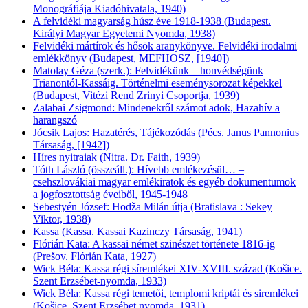
Monográfiája Kiadóhivatala, 1940)
A felvidéki magyarság húsz éve 1918-1938 (Budapest.
Királyi Magyar Egyetemi Nyomda, 1938)
Felvidéki mártírok és hősök aranykönyve. Felvidéki irodalmi
emlékkönyv (Budapest, MEFHOSZ, [1940])
Matolay Géza (szerk.): Felvidékünk – honvédségünk
Trianontól-Kassáig. Történelmi eseménysorozat képekkel
(Budapest, Vitézi Rend Zrinyi Csoportja, 1939)
Zalabai Zsigmond: Mindenekről számot adok, Hazahív a
harangszó
Jócsik Lajos: Hazatérés, Tájékozódás (Pécs. Janus Pannonius
Társaság, [1942])
Híres nyitraiak (Nitra. Dr. Faith, 1939)
Tóth László (összeáll.): Hívebb emlékezésül… –
csehszlovákiai magyar emlékiratok és egyéb dokumentumok
a jogfosztottság éveiből, 1945-1948
Sebestyén József: Hodža Milán útja (Bratislava : Sekey
Viktor, 1938)
Kassa (Kassa. Kassai Kazinczy Társaság, 1941)
Flórián Kata: A kassai német szinészet története 1816-ig
(Prešov. Flórián Kata, 1927)
Wick Béla: Kassa régi síremlékei XIV-XVIII. század (Košice.
Szent Erzsébet-nyomda, 1933)
Wick Béla: Kassa régi temetői, templomi kriptái és siremlékei
(Košice. Szent Erzsébet nyomda, 1931)