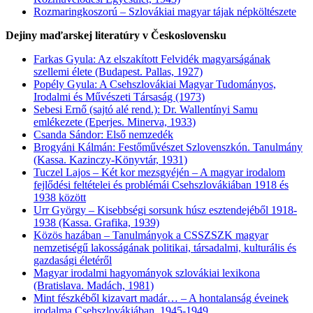
Rozmaringkoszorú – Szlovákiai magyar tájak népköltészete
Dejiny maďarskej literatúry v Československu
Farkas Gyula: Az elszakított Felvidék magyarságának
szellemi élete (Budapest. Pallas, 1927)
Popély Gyula: A Csehszlovákiai Magyar Tudományos,
Irodalmi és Művészeti Társaság (1973)
Sebesi Ernő (sajtó alé rend.): Dr. Wallentínyi Samu
emlékezete (Eperjes. Minerva, 1933)
Csanda Sándor: Első nemzedék
Brogyáni Kálmán: Festőművészet Szlovenszkón. Tanulmány
(Kassa. Kazinczy-Könyvtár, 1931)
Tuczel Lajos – Két kor mezsgyéjén – A magyar irodalom
fejlődési feltételei és problémái Csehszlovákiában 1918 és
1938 között
Urr György – Kisebbségi sorsunk húsz esztendejéből 1918-
1938 (Kassa. Grafika, 1939)
Közös hazában – Tanulmányok a CSSZSZK magyar
nemzetiségű lakosságának politikai, társadalmi, kulturális és
gazdasági életéről
Magyar irodalmi hagyományok szlovákiai lexikona
(Bratislava. Madách, 1981)
Mint fészkéből kizavart madár… – A hontalanság éveinek
irodalma Csehszlovákiában, 1945-1949