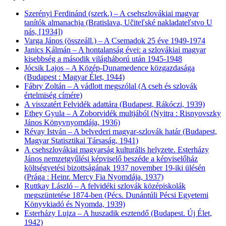
Szerényi Ferdinánd (szerk.) – A csehszlovákiai magyar
tanítók almanachja (Bratislava, Učiteľské nakladateľstvo U
nás, [1934])
Varga János (összeáll.) – A Csemadok 25 éve 1949-1974
Janics Kálmán – A hontalanság évei: a szlovákiai magyar
kisebbség a második világháború után 1945-1948
Jócsik Lajos – A Közép-Dunamedence közgazdasága
(Budapest : Magyar Élet, 1944)
Fábry Zoltán – A vádlott megszólal (A cseh és szlovák
értelmiség címére)
A visszatért Felvidék adattára (Budapest, Rákóczi, 1939)
Ethey Gyula – A Zoborvidék multjából (Nyitra : Risnyovszky
János Könyvnyomdája, 1936)
Révay István – A belvederi magyar-szlovák határ (Budapest,
Magyar Statisztikai Társaság, 1941)
A csehszlovákiai magyarság kulturális helyzete. Esterházy
János nemzetgyűlési képviselő beszéde a képviselőház
költségvetési bizottságának 1937 november 19-iki ülésén
(Prága : Heinr. Mercy Fia Nyomdája, 1937)
Ruttkay László – A felvidéki szlovák középiskolák
megszüntetése 1874-ben (Pécs. Dunántúli Pécsi Egyetemi
Könyvkiadó és Nyomda, 1939)
Esterházy Lujza – A huszadik esztendő (Budapest. Új Élet,
1942)