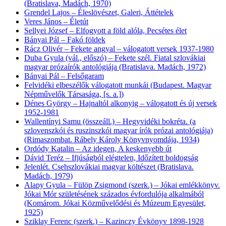
(Bratislava, Madách, 1970)
Grendel Lajos – Éleslövészet, Galeri, Áttételek
Veres János – Életút
Sellyei József – Elfogyott a föld alóla, Pecsétes élet
Bányai Pál – Fakó földek
Rácz Olivér – Fekete angyal – válogatott versek 1937-1980
Duba Gyula (vál., előszó) – Fekete szél. Fiatal szlovákiai
magyar prózaírók antológiája (Bratislava. Madách, 1972)
Bányai Pál – Felsőgaram
Felvidéki elbeszélők válogatott munkái (Budapest. Magyar
Népművelők Társasága, [s. a.])
Dénes György – Hajnaltól alkonyig – válogatott és új versek
1952-1981
Wallentínyi Samu (összeáll.) – Hegyvidéki bokréta. (a
szlovenszkói és ruszinszkói magyar írók prózai antológiája)
(Rimaszombat. Rábely Károly Könyvnyomdája, 1934)
Ordódy Katalin – Az idegen, A keskenyebb út
Dávid Teréz – Ifjúságból elégtelen, Időzített boldogság
Jelenlét. Csehszlovákiai magyar költészet (Bratislava.
Madách, 1979)
Alapy Gyula – Fülöp Zsigmond (szerk.) – Jókai emlékkönyv.
Jókai Mór születésének százados évfordulója alkalmából
(Komárom. Jókai Közművelődési és Múzeum Egyesület,
1925)
Sziklay Ferenc (szerk.) – Kazinczy Évkönyv 1898-1928