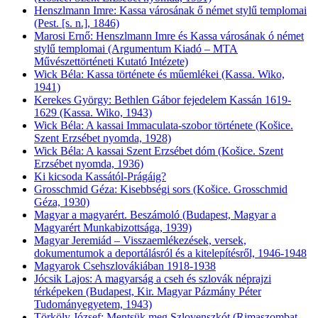
Henszlmann Imre: Kassa városának ő német stylű templomai
(Pest. [s. n.], 1846)
Marosi Ernő: Henszlmann Imre és Kassa városának ó német
stylű templomai (Argumentum Kiadó – MTA
Művészettörténeti Kutató Intézete)
Wick Béla: Kassa története és műemlékei (Kassa. Wiko,
1941)
Kerekes György: Bethlen Gábor fejedelem Kassán 1619-
1629 (Kassa. Wiko, 1943)
Wick Béla: A kassai Immaculata-szobor története (Košice.
Szent Erzsébet nyomda, 1928)
Wick Béla: A kassai Szent Erzsébet dóm (Košice. Szent
Erzsébet nyomda, 1936)
Ki kicsoda Kassától-Prágáig?
Grosschmid Géza: Kisebbségi sors (Košice. Grosschmid
Géza, 1930)
Magyar a magyarért. Beszámoló (Budapest, Magyar a
Magyarért Munkabizottsága, 1939)
Magyar Jeremiád – Visszaemlékezések, versek,
dokumentumok a deportálásról és a kitelepítésről, 1946-1948
Magyarok Csehszlovákiában 1918-1938
Jócsik Lajos: A magyarság a cseh és szlovák néprajzi
térképeken (Budapest, Kir. Magyar Pázmány Péter
Tudományegyetem, 1943)
Törköly József: Mentsük meg Szlovenszkót (Rimaszombat.