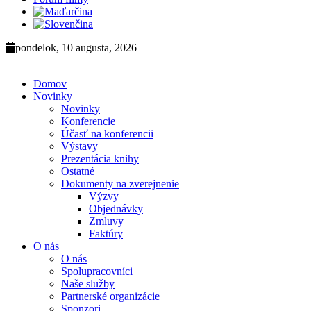
pondelok, 10 augusta, 2026
Domov
Novinky
Novinky
Konferencie
Účasť na konferencii
Výstavy
Prezentácia knihy
Ostatné
Dokumenty na zverejnenie
Výzvy
Objednávky
Zmluvy
Faktúry
O nás
O nás
Spolupracovníci
Naše služby
Partnerské organizácie
Sponzori