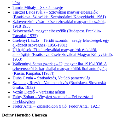
háza
Tamás Mihály – Sziklán cserje
Turczel Lajos (vál.) – Szlovákiai magyar elbeszélők
(Bratislava. Szlovákiai Szépirodalmi Könyvkiadó, 1961)
Szlovenszkói vásár – Csehszlovákiai magyar elbeszélők,
1918-1938
Szlovenszkói magyar elbeszélők (Budapest. Franklin-
Társulat, 1935)
Cselényi László – Téridő-szonáta – avagy lehetőségek egy
elképzelt szöveghez (1956-1981)
Új hajtások. Fiatal szlovákiai magyar írók és költők
antológiája (Bratislava. Csehszlovákiai Magyar Könyvkiadó,
1953)
Wallentínyi Samu (szerk.) – Uj magyar líra 1919-1936. A
szlovenszkói és kárpátaljai magyar költők lírai antológiája
(Kassa. Karpatia, [1937])
Duba Gyula – Szabadesés, Vajúdó parasztvilág
Szalatnay Rezső – Van menekvés (Bratislava. Slovenská
Grafia, 1932)
Vozári Dezső – Varázslat nélkül
Fábry Zoltán – Vigyázó szemmel – Fél évszázad
kisebbségben
Fodor Antal – Zipserföldön (Igló. Fodor Antal, 1921)
Dejiny Horného Uhorska