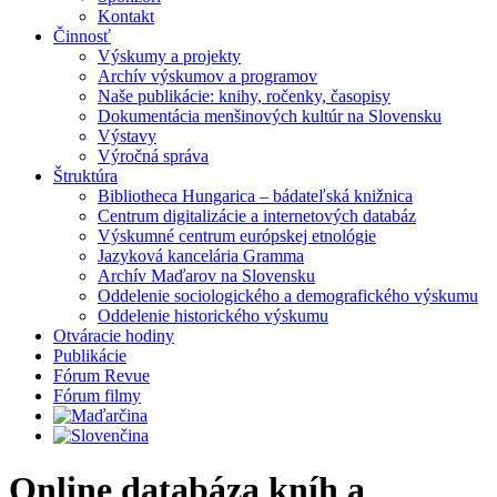
Kontakt
Činnosť
Výskumy a projekty
Archív výskumov a programov
Naše publikácie: knihy, ročenky, časopisy
Dokumentácia menšinových kultúr na Slovensku
Výstavy
Výročná správa
Štruktúra
Bibliotheca Hungarica – bádateľská knižnica
Centrum digitalizácie a internetových databáz
Výskumné centrum európskej etnológie
Jazyková kancelária Gramma
Archív Maďarov na Slovensku
Oddelenie sociologického a demografického výskumu
Oddelenie historického výskumu
Otváracie hodiny
Publikácie
Fórum Revue
Fórum filmy
Online databáza kníh a