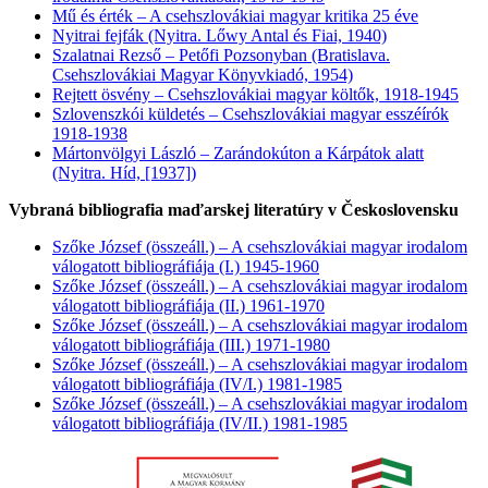
Mű és érték – A csehszlovákiai magyar kritika 25 éve
Nyitrai fejfák (Nyitra. Lőwy Antal és Fiai, 1940)
Szalatnai Rezső – Petőfi Pozsonyban (Bratislava.
Csehszlovákiai Magyar Könyvkiadó, 1954)
Rejtett ösvény – Csehszlovákiai magyar költők, 1918-1945
Szlovenszkói küldetés – Csehszlovákiai magyar esszéírók
1918-1938
Mártonvölgyi László – Zarándokúton a Kárpátok alatt
(Nyitra. Híd, [1937])
Vybraná bibliografia maďarskej literatúry v Československu
Szőke József (összeáll.) – A csehszlovákiai magyar irodalom
válogatott bibliográfiája (I.) 1945-1960
Szőke József (összeáll.) – A csehszlovákiai magyar irodalom
válogatott bibliográfiája (II.) 1961-1970
Szőke József (összeáll.) – A csehszlovákiai magyar irodalom
válogatott bibliográfiája (III.) 1971-1980
Szőke József (összeáll.) – A csehszlovákiai magyar irodalom
válogatott bibliográfiája (IV/I.) 1981-1985
Szőke József (összeáll.) – A csehszlovákiai magyar irodalom
válogatott bibliográfiája (IV/II.) 1981-1985