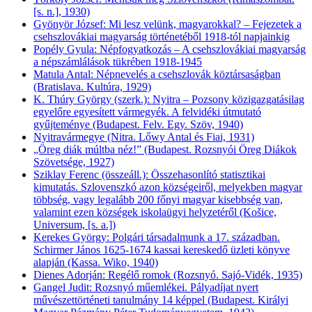
[s. n.], 1930)
Gyönyör József: Mi lesz velünk, magyarokkal? – Fejezetek a
csehszlovákiai magyarság történetéből 1918-tól napjainkig
Popély Gyula: Népfogyatkozás – A csehszlovákiai magyarság
a népszámlálások tükrében 1918-1945
Matula Antal: Népnevelés a csehszlovák köztársaságban
(Bratislava. Kultúra, 1929)
K. Thúry György (szerk.): Nyitra – Pozsony közigazgatásilag
egyelőre egyesített vármegyék. A felvidéki útmutató
gyűjteménye (Budapest. Felv. Egy. Szöv, 1940)
Nyitravármegye (Nitra. Lőwy Antal és Fiai, 1931)
„Öreg diák múltba néz!” (Budapest. Rozsnyói Öreg Diákok
Szövetsége, 1927)
Sziklay Ferenc (összeáll.): Összehasonlító statisztikai
kimutatás. Szlovenszkó azon községeiről, melyekben magyar
többség, vagy legalább 200 főnyi magyar kisebbség van,
valamint ezen községek iskolaügyi helyzetéről (Košice,
Universum, [s. a.])
Kerekes György: Polgári társadalmunk a 17. században.
Schirmer János 1625-1674 kassai kereskedő üzleti könyve
alapján (Kassa. Wiko, 1940)
Dienes Adorján: Regélő romok (Rozsnyó. Sajó-Vidék, 1935)
Gangel Judit: Rozsnyó műemlékei. Pályadíjat nyert
művészettörténeti tanulmány 14 képpel (Budapest. Királyi