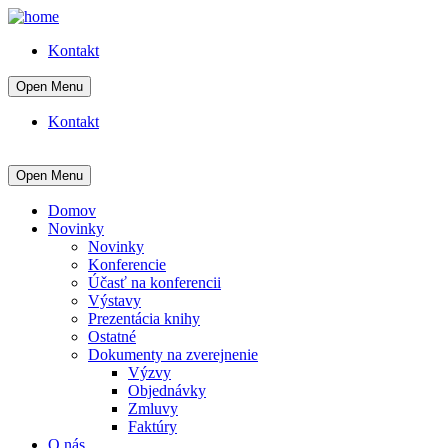
Kontakt
Open Menu
Kontakt
Open Menu
Domov
Novinky
Novinky
Konferencie
Účasť na konferencii
Výstavy
Prezentácia knihy
Ostatné
Dokumenty na zverejnenie
Výzvy
Objednávky
Zmluvy
Faktúry
O nás