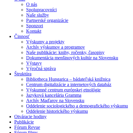
O nás
Spolupracovníci
Naše služby
Partnerské organizácie
Sponzori
Kontakt
Činnosť
Výskumy a projekty
Archív výskumov a programov
Naše publikácie: knihy, ročenky, časopisy
Dokumentácia menšinových kultúr na Slovensku
Výstavy
Výročná správa
Štruktúra
Bibliotheca Hungarica – bádateľská knižnica
Centrum digitalizácie a internetových databáz
Výskumné centrum európskej etnológie
Jazyková kancelária Gramma
Archív Maďarov na Slovensku
Oddelenie sociologického a demografického výskumu
Oddelenie historického výskumu
Otváracie hodiny
Publikácie
Fórum Revue
Fórum filmy