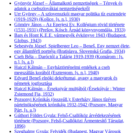
Gyönyör József – Államalkotó nemzetiségek – Tények és
adatok a csehszlovákiai nemzetiségekről
Urr György – A szlovenszkói magyar politika tíz esztendeje
(1919-1929) (Košice. [s. n.], 1930)
Gömöry János – Az Eperjesi Ev. Kollégium rövid története
(1531-1931) (Prešov. Kósch Árpád könyvnyomdája, 1933)
Bars és Hont K.E.E. vármegyék évkönyve 1943 (Budapest.
Globus, 1943)
Sebestyén József, Spielberger Leo – Beneš. Egy nemzet élete,
egy államférfi portréja (Bratislava. Slovenská Grafia, 1934)
Cseh Béla – Daróctól a Talárig 1919-1939 (Komárom : [s.
n.], [s. a.])
Haiczl Kálmán – Egyháztörténelmi emlékek a cseh
megszállás korából (Esztergom. [s. n.], 1940)
Edvard Beneš elnöki dekrétumai, avagy a magyarok és
németek jogfosztása
Haiczl Kálmán – Érsekujvár multjából (Érsekújvár : Winter
Zsigmond Fia, 1932)
Pozsonyi Krónikás (összeáll.): Esterházy János tízéves
pártelnökségének krónikája 1932-1942 (Pozsony. Magyar
Párt, [s. a.])
Gúthori Földes Gyula: Felső-Csallóköz árvédekezésének
története (Pozsony. Felső-Csallóközi Ármentesítő Társulat,
1896)
Szeghalmy Gyula: Felvidék (Budapest, Magyar Városok