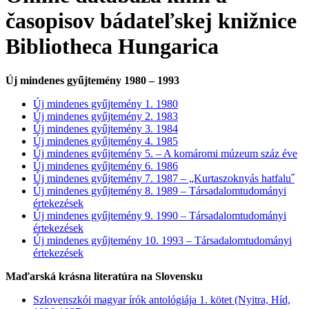
časopisov bádateľskej knižnice
Bibliotheca Hungarica
Új mindenes gyűjtemény 1980
–
1993
Új mindenes gyűjtemény 1. 1980
Új mindenes gyűjtemény 2. 1983
Új mindenes gyűjtemény 3. 1984
Új mindenes gyűjtemény 4. 1985
Új mindenes gyűjtemény 5. – A komáromi múzeum száz éve
Új mindenes gyűjtemény 6. 1986
Új mindenes gyűjtemény 7. 1987 – „Kurtaszoknyás hatfalu˝
Új mindenes gyűjtemény 8. 1989 – Társadalomtudományi
értekezések
Új mindenes gyűjtemény 9. 1990 – Társadalomtudományi
értekezések
Új mindenes gyűjtemény 10. 1993 – Társadalomtudományi
értekezések
Maďarská krásna literatúra na Slovensku
Szlovenszkói magyar írók antológiája 1. kötet (Nyitra, Híd,