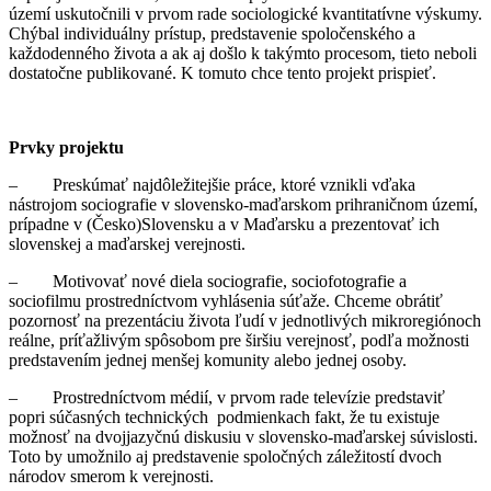
území uskutočnili v prvom rade sociologické kvantitatívne výskumy.
Chýbal individuálny prístup, predstavenie spoločenského a
každodenného života a ak aj došlo k takýmto procesom, tieto neboli
dostatočne publikované. K tomuto chce tento projekt prispieť.
Prvky projektu
– Preskúmať najdôležitejšie práce, ktoré vznikli vďaka
nástrojom sociografie v slovensko-maďarskom prihraničnom území,
prípadne v (Česko)Slovensku a v Maďarsku a prezentovať ich
slovenskej a maďarskej verejnosti.
– Motivovať nové diela sociografie, sociofotografie a
sociofilmu prostredníctvom vyhlásenia súťaže. Chceme obrátiť
pozornosť na prezentáciu života ľudí v jednotlivých mikroregiónoch
reálne, príťažlivým spôsobom pre širšiu verejnosť, podľa možnosti
predstavením jednej menšej komunity alebo jednej osoby.
– Prostredníctvom médií, v prvom rade televízie predstaviť
popri súčasných technických podmienkach fakt, že tu existuje
možnosť na dvojjazyčnú diskusiu v slovensko-maďarskej súvislosti.
Toto by umožnilo aj predstavenie spoločných záležitostí dvoch
národov smerom k verejnosti.