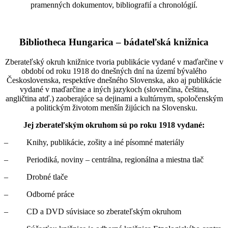
pramenných dokumentov, bibliografií a chronológií.
Bibliotheca Hungarica – bádateľská knižnica
Zberateľský okruh knižnice tvoria publikácie vydané v maďarčine v
období od roku 1918 do dnešných dní na území bývalého
Československa, respektíve dnešného Slovenska, ako aj publikácie
vydané v maďarčine a iných jazykoch (slovenčina, čeština,
angličtina atď.) zaoberajúce sa dejinami a kultúrnym, spoločenským
a politickým životom menšín žijúcich na Slovensku.
Jej zberateľským okruhom sú po roku 1918 vydané:
– Knihy, publikácie, zošity a iné písomné materiály
– Periodiká, noviny – centrálna, regionálna a miestna tlač
– Drobné tlače
– Odborné práce
– CD a DVD súvisiace so zberateľským okruhom