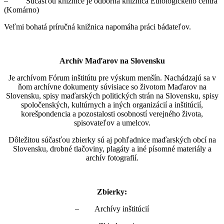
– Súčasťou knižnice je odborná knižnica Etnologického centra
(Komárno)
Veľmi bohatá príručná knižnica napomáha práci bádateľov.
Arch
ív Maďarov na Slovensku
Je archívom Fórum inštitútu pre výskum menšín. Nachádzajú sa v
ňom archívne dokumenty súvisiace so životom Maďarov na
Slovensku, spisy maďarských politických strán na Slovensku, spisy
spoločenských, kultúrnych a iných organizácií a inštitúcií,
korešpondencia a pozostalosti osobností verejného života,
spisovateľov a umelcov.
Dôležitou súčasťou zbierky sú aj pohľadnice maďarských obcí na
Slovensku, drobné tlačoviny, plagáty a iné písomné materiály a
archív fotografií.
Zbierky:
– Archívy inštitúcií