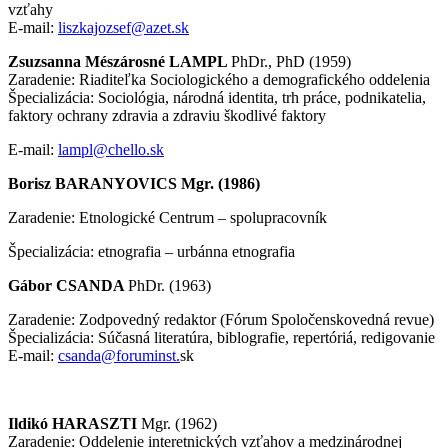
vzťahy
E-mail:
liszkajozsef@azet.sk
Zsuzsanna
Mészárosné LAMPL
PhDr., PhD (1959)
Zaradenie: Riaditeľka Sociologického a demografického oddelenia
Špecializácia: Sociológia, národná identita, trh práce, podnikatelia,
faktory ochrany zdravia a zdraviu škodlivé faktory
E-mail:
lampl@chello.sk
Borisz BARANYOVICS Mgr. (1986)
Zaradenie: Etnologické Centrum – spolupracovník
Špecializácia: etnografia – urbánna etnografia
Gábor
CSANDA
PhDr. (1963)
Zaradenie: Zodpovedný redaktor (Fórum Spoločenskovedná revue)
Špecializácia: Súčasná literatúra, biblografie, repertóriá, redigovanie
E-mail:
csanda@foruminst.
sk
Ildikó
HARASZTI
Mgr. (1962)
Zaradenie: Oddelenie interetnických vzťahov a medzinárodnej