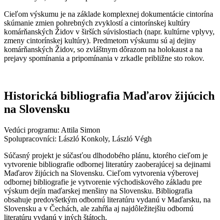
Cieľom výskumu je na základe komplexnej dokumentácie cintorína
skúmanie zmien pohrebných zvyklostí a cintorínskej kultúry
komárňanských Židov v širších súvislostiach (napr. kultúrne vplyvy,
zmeny cintorínskej kultúry). Predmetom výskumu sú aj dejiny
komárňanských Židov, so zvláštnym dôrazom na holokaust a na
prejavy spomínania a pripomínania v zrkadle približne sto rokov.
Historická bibliografia Maďarov žijúcich
na Slovensku
Vedúci programu: Attila Simon
Spolupracovníci: László Konkoly, László Végh
Súčasný projekt je súčasťou dlhodobého plánu, ktorého cieľom je
vytvorenie bibliografie odbornej literatúry zaoberajúcej sa dejinami
Maďarov žijúcich na Slovensku. Cieľom vytvorenia výberovej
odbornej bibliografie je vytvorenie východiskového základu pre
výskum dejín maďarskej menšiny na Slovensku. Bibliografia
obsahuje predovšetkým odbornú literatúru vydanú v Maďarsku, na
Slovensku a v Čechách, ale zahŕňa aj najdôležitejšiu odbornú
literatúru vydanú v iných štátoch.