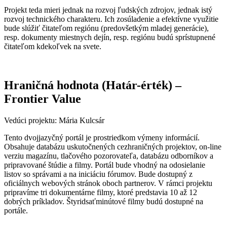
Projekt teda mieri jednak na rozvoj ľudských zdrojov, jednak istý
rozvoj technického charakteru. Ich zosúladenie a efektívne využitie
bude slúžiť čitateľom regiónu (predovšetkým mladej generácie),
resp. dokumenty miestnych dejín, resp. regiónu budú sprístupnené
čitateľom kdekoľvek na svete.
Hraničná hodnota (Határ-érték) –
Frontier Value
Vedúci projektu: Mária Kulcsár
Tento dvojjazyčný portál je prostriedkom výmeny informácií.
Obsahuje databázu uskutočnených cezhraničných projektov, on-line
verziu magazínu, tlačového pozorovateľa, databázu odborníkov a
pripravované štúdie a filmy. Portál bude vhodný na odosielanie
listov so správami a na iniciáciu fórumov. Bude dostupný z
oficiálnych webových stránok oboch partnerov. V rámci projektu
pripravíme tri dokumentárne filmy, ktoré predstavia 10 až 12
dobrých príkladov. Štyridsaťminútové filmy budú dostupné na
portále.