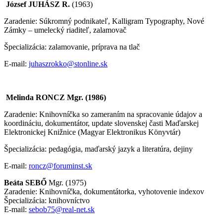
József
JUHÁSZ R.
(1963)
Zaradenie: Súkromný podnikateľ, Kalligram Typography, Nové
Zámky – umelecký riaditeľ, zalamovač
Špecializácia: zalamovanie, príprava na tlač
E-mail:
juhaszrokko@stonline.sk
Melinda RONCZ Mgr. (1986)
Zaradenie: Knihovníčka so zameraním na spracovanie údajov a
koordináciu, dokumentátor, update slovenskej časti Maďarskej
Elektronickej Knižnice (Magyar Elektronikus Könyvtár)
Špecializácia: pedagógia, maďarský jazyk a literatúra, dejiny
E-mail:
roncz@foruminst.sk
Beáta
SEBŐ
Mgr. (1975)
Zaradenie: Knihovníčka, dokumentátorka, vyhotovenie indexov
Špecializácia: knihovníctvo
E-mail:
sebob75@real-net.sk