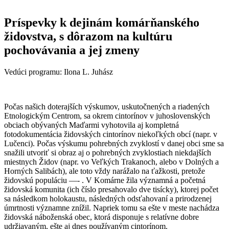
Príspevky k dejinám komárňanského
židovstva, s dôrazom na kultúru
pochovávania a jej zmeny
Vedúci programu: Ilona L. Juhász
Počas našich doterajších výskumov, uskutočnených a riadených
Etnologickým Centrom, sa okrem cintorínov v juhoslovenských
obciach obývaných Maďarmi vyhotovila aj kompletná
fotodokumentácia židovských cintorínov niekoľkých obcí (napr. v
Lučenci). Počas výskumu pohrebných zvyklostí v danej obci sme sa
snažili utvoriť si obraz aj o pohrebných zvyklostiach niekdajších
miestnych Židov (napr. vo Veľkých Trakanoch, alebo v Dolných a
Horných Salibách), ale toto vždy narážalo na ťažkosti, pretože
židovskú populáciu —- . V Komárne žila významná a početná
židovská komunita (ich číslo presahovalo dve tisícky), ktorej počet
sa následkom holokaustu, následných odsťahovaní a prirodzenej
úmrtnosti významne znížil. Napriek tomu sa ešte v meste nachádza
židovská náboženská obec, ktorá disponuje s relatívne dobre
udržiavaným, ešte aj dnes používaným cintorínom.