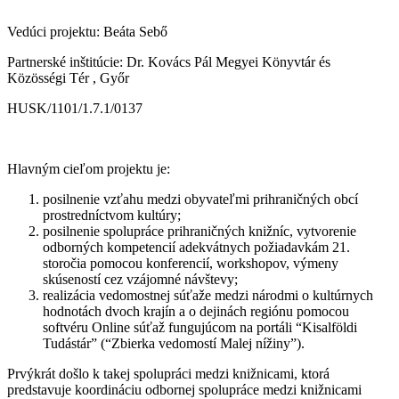
Vedúci projektu: Beáta Sebő
Partnerské inštitúcie: Dr. Kovács Pál Megyei Könyvtár és
Közösségi Tér , Győr
HUSK/1101/1.7.1/0137
Hlavným cieľom projektu je:
posilnenie vzťahu medzi obyvateľmi prihraničných obcí
prostredníctvom kultúry;
posilnenie spolupráce prihraničných knižníc, vytvorenie
odborných kompetencií adekvátnych požiadavkám 21.
storočia pomocou konferencií, workshopov, výmeny
skúseností cez vzájomné návštevy;
realizácia vedomostnej súťaže medzi národmi o kultúrnych
hodnotách dvoch krajín a o dejinách regiónu pomocou
softvéru Online súťaž fungujúcom na portáli “Kisalföldi
Tudástár” (“Zbierka vedomostí Malej nížiny”).
Prvýkrát došlo k takej spolupráci medzi knižnicami, ktorá
predstavuje koordináciu odbornej spolupráce medzi knižnicami