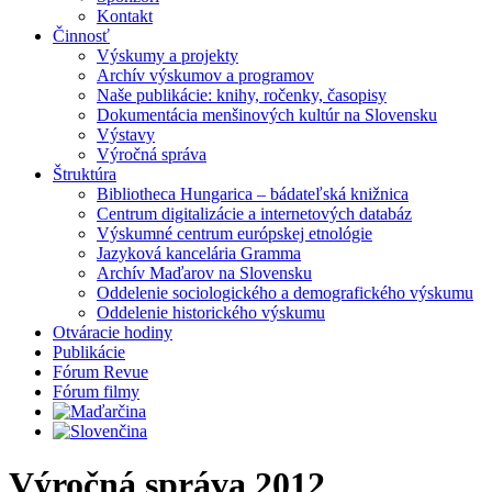
Kontakt
Činnosť
Výskumy a projekty
Archív výskumov a programov
Naše publikácie: knihy, ročenky, časopisy
Dokumentácia menšinových kultúr na Slovensku
Výstavy
Výročná správa
Štruktúra
Bibliotheca Hungarica – bádateľská knižnica
Centrum digitalizácie a internetových databáz
Výskumné centrum európskej etnológie
Jazyková kancelária Gramma
Archív Maďarov na Slovensku
Oddelenie sociologického a demografického výskumu
Oddelenie historického výskumu
Otváracie hodiny
Publikácie
Fórum Revue
Fórum filmy
Výročná správa 2012