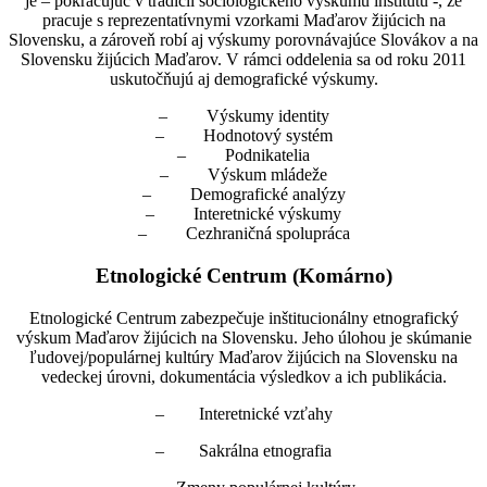
je – pokračujúc v tradícii sociologického výskumu inštitútu -, že
pracuje s reprezentatívnymi vzorkami Maďarov žijúcich na
Slovensku, a zároveň robí aj výskumy porovnávajúce Slovákov a na
Slovensku žijúcich Maďarov. V rámci oddelenia sa od roku 2011
uskutočňujú aj demografické výskumy.
– Výskumy identity
– Hodnotový systém
– Podnikatelia
– Výskum mládeže
– Demografické analýzy
– Interetnické výskumy
– Cezhraničná spolupráca
Etnologické Centrum (Komárno)
Etnologické Centrum zabezpečuje inštitucionálny etnografický
výskum Maďarov žijúcich na Slovensku. Jeho úlohou je skúmanie
ľudovej/populárnej kultúry Maďarov žijúcich na Slovensku na
vedeckej úrovni, dokumentácia výsledkov a ich publikácia.
– Interetnické vzťahy
– Sakrálna etnografia