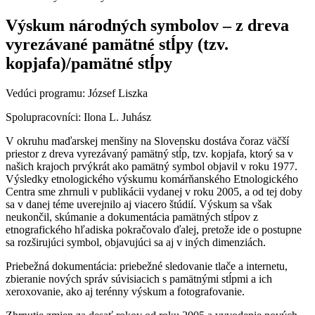
Výskum národných symbolov – z dreva
vyrezávané pamätné stĺpy (tzv.
kopjafa)/pamätné stĺpy
Vedúci programu: József Liszka
Spolupracovníci: Ilona L. Juhász
V okruhu maďarskej menšiny na Slovensku dostáva čoraz väčší
priestor z dreva vyrezávaný pamätný stĺp, tzv. kopjafa, ktorý sa v
našich krajoch prvýkrát ako pamätný symbol objavil v roku 1977.
Výsledky etnologického výskumu komárňanského Etnologického
Centra sme zhrnuli v publikácii vydanej v roku 2005, a od tej doby
sa v danej téme uverejnilo aj viacero štúdií. Výskum sa však
neukončil, skúmanie a dokumentácia pamätných stĺpov z
etnografického hľadiska pokračovalo ďalej, pretože ide o postupne
sa rozširujúci symbol, objavujúci sa aj v iných dimenziách.
Priebežná dokumentácia: priebežné sledovanie tlače a internetu,
zbieranie nových správ súvisiacich s pamätnými stĺpmi a ich
xeroxovanie, ako aj terénny výskum a fotografovanie.