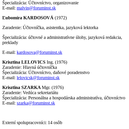
Špecializácia: Účtovníctvo, organizovanie
E-mail:
malvin@foruminst.sk
Ľubomíra
KARDOSOVÁ
(1972)
Zaradenie: Účtovníčka, asistentka, jazyková lektorka
Špecializácia: účtovné a administratívne úlohy, jazyková redakcia,
preklady
E-mail:
kardosova@foruminst.sk
Krisztina
LELOVICS
Ing. (1976)
Zaradenie: Hlavná účtovníčka
Špecializácia: Účtovníctvo, daňové poradenstvo
E-mail:
lelovicsk@foruminst.sk
Krisztina
SZARKA
Mgr. (1976)
Zaradenie: Vedúca sekretariátu
Špecializácia: Personálna a hospodárska administratíva, účtovníctvo
E-mail:
szarka@foruminst.sk
Externí spolupracovníci: 14 osôb