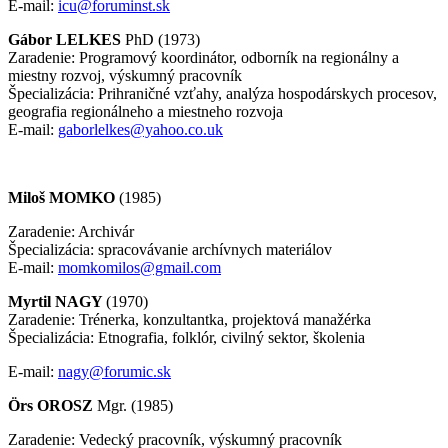
E-mail:
icu@foruminst.sk
Gábor
LELKES
PhD (1973)
Zaradenie: Programový koordinátor, odborník na regionálny a
miestny rozvoj, výskumný pracovník
Špecializácia: Prihraničné vzťahy, analýza hospodárskych procesov,
geografia regionálneho a miestneho rozvoja
E-mail:
gaborlelkes@yahoo.co.uk
Miloš
MOMKO
(1985)
Zaradenie: Archivár
Špecializácia: spracovávanie archívnych materiálov
E-mail:
momkomilos@gmail.com
Myrtil
NAGY
(1970)
Zaradenie: Trénerka, konzultantka, projektová manažérka
Špecializácia: Etnografia, folklór, civilný sektor, školenia
E-mail:
nagy@forumic.sk
Örs OROSZ
Mgr. (1985)
Zaradenie: Vedecký pracovník, výskumný pracovník