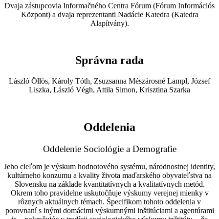
Dvaja zástupcovia Informačného Centra Fórum (Fórum Információs
Központ) a dvaja reprezentanti Nadácie Katedra (Katedra
Alapítvány).
Správna rada
László Öllös, Károly Tóth, Zsuzsanna Mészárosné Lampl, József
Liszka, László Végh, Attila Simon, Krisztina Szarka
Oddelenia
Oddelenie Sociológie a Demografie
Jeho cieľom je výskum hodnotového systému, národnostnej identity,
kultúrneho konzumu a kvality života maďarského obyvateľstva na
Slovensku na základe kvantitatívnych a kvalitatívnych metód.
Okrem toho pravidelne uskutočňuje výskumy verejnej mienky v
rôznych aktuálnych témach. Špecifikom tohoto oddelenia v
porovnaní s inými domácimi výskumnými inštitúciami a agentúrami