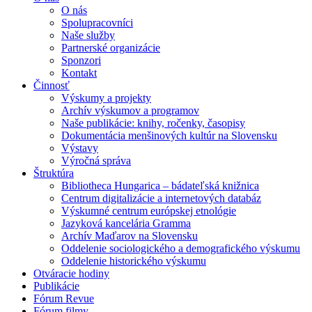
O nás
Spolupracovníci
Naše služby
Partnerské organizácie
Sponzori
Kontakt
Činnosť
Výskumy a projekty
Archív výskumov a programov
Naše publikácie: knihy, ročenky, časopisy
Dokumentácia menšinových kultúr na Slovensku
Výstavy
Výročná správa
Štruktúra
Bibliotheca Hungarica – bádateľská knižnica
Centrum digitalizácie a internetových databáz
Výskumné centrum európskej etnológie
Jazyková kancelária Gramma
Archív Maďarov na Slovensku
Oddelenie sociologického a demografického výskumu
Oddelenie historického výskumu
Otváracie hodiny
Publikácie
Fórum Revue
Fórum filmy