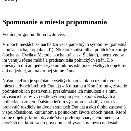
Spomínanie a miesta pripomínania
Vedúci programu: Ilona L. Juhász
V oboch mestách sa nachádza veľa pamätných symbolov (pamätná
tabuľa, socha, kopjafa atď.). Niektoré spôsobili aj politické rozbroje
(socha sv. Cyrila a Metoda, socha kráľa sv. Štefana), intenzívne sa
im venujú rôzne médiá a predstavitelia politických strán. Do
dnešných dní ani jeden výskumník nezistil počet všetkých objektov
ani na jednej, ani na druhej strane Dunaja.
Naším cieľom je spočítanie všetkých pamiatok na území dvoch
miest na dvoch brehoch Dunaja – Komárna a Komáromu -, zistenie
podmienok ich postavenia, preskúmanie ich minulosti a s nimi
súvisiacich rítov v zrkadle výmeny impérií a spoločenských a
politických zmien. Ďalším cieľom výskumu je zistiť, v čom sa
prejavujú rozdiely na dvoch stranách Dunaja a akú úlohu zastávajú
v spoločenskom, kultúrnom a politickom živote oboch miest. Ktoré
sú tie objekty, ktoré obyvateľstvo preferuje viac, alebo menej, a
ktoré sú tie, ktoré sa do povedomia obyvateľov mesta nedostali.