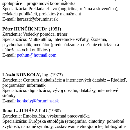
spolupráce – programová koordinátorka
Špecializácia: Prekladateľstvo (angličtina, ruština a slovenčina),
redakcia publikácií, projektový manažment
E-mail: haraszti@foruminst.sk
Péter
HUNČÍK
MUDr. (1951)
Zaradenie: Vedecký poradca, tréner
Špecializácia: Multikultúra, interetnické vzťahy, školenia,
psychodramatik, mediátor (predchádzanie a riešenie etnických a
náboženských konfliktov)
E-mail:
pethun@hotmail.com
László KONKOLY,
Ing. (1973)
Zaradenie: Centrum digitalizácie a internetových databáz – Riaditeľ,
programátor, informatik
Špecializácia: digitalizácia, vývoj obsahu, databázy, internetové
stránky
E-mail:
konkoly@foruminst.sk
Ilona
L. JUHÁSZ
PhD (1960)
Zaradenie: Etnologička, výskumná pracovníčka
Špecializácia: Európska etnológia (etnografia), cintoríny, pohrebné
zvyklosti, národné symboly, zostavovanie etnografickej bibliografie