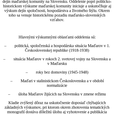
dejín maďarskej komunity na Slovensku. Oddelenie popri politicko-
historickom výskume maďarskej komunity iniciuje a uskutočňuje aj
výskum dejín spoločnosti, hospodárstva a životného štýlu. Okrem
toho sa venuje historickému pozadiu maďarsko-slovenských
vzťahov.
Hlavnými výskumnými oblasťami oddelenia sú:
– politická, spoločenská a hospodárska situácia Maďarov v 1.
Československej republike (1918-1938)
– situácia Maďarov v rokoch 2. svetovej vojny na Slovensku a
v Maďarsku
– roky bez domoviny (1945-1948)
– Maďari v stalinistickom Československu a v období
normalizácie
– úloha Maďarov žijúcich na Slovensku v zmene režimu
Kladie zvýšený dôraz na uskutočnenie doposiaľ chýbajúcich
základných výskumov, pri ktorom okrem zhotovenia tematických
monografií dostáva dôležitú úlohu aj vyhotovenie a publikácia