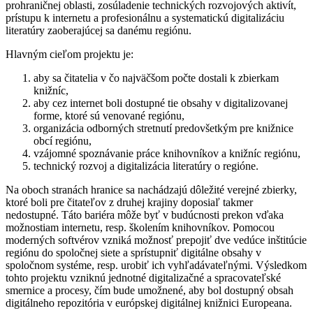
prohraničnej oblasti, zosúladenie technických rozvojových aktivít,
prístupu k internetu a profesionálnu a systematickú digitalizáciu
literatúry zaoberajúcej sa danému regiónu.
Hlavným cieľom projektu je:
aby sa čitatelia v čo najväčšom počte dostali k zbierkam
knižníc,
aby cez internet boli dostupné tie obsahy v digitalizovanej
forme, ktoré sú venované regiónu,
organizácia odborných stretnutí predovšetkým pre knižnice
obcí regiónu,
vzájomné spoznávanie práce knihovníkov a knižníc regiónu,
technický rozvoj a digitalizácia literatúry o regióne.
Na oboch stranách hranice sa nachádzajú dôležité verejné zbierky,
ktoré boli pre čitateľov z druhej krajiny doposiaľ takmer
nedostupné. Táto bariéra môže byť v budúcnosti prekon vďaka
možnostiam internetu, resp. školením knihovníkov. Pomocou
moderných softvérov vzniká možnosť prepojiť dve vedúce inštitúcie
regiónu do spoločnej siete a sprístupniť digitálne obsahy v
spoločnom systéme, resp. urobiť ich vyhľadávateľnými. Výsledkom
tohto projektu vzniknú jednotné digitalizačné a spracovateľské
smernice a procesy, čím bude umožnené, aby bol dostupný obsah
digitálneho repozitória v európskej digitálnej knižnici Europeana.