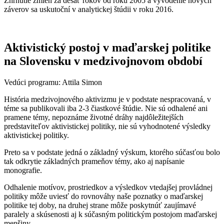
Zhrnutie zmien za desať rokov od roku 2005 a vyvodenie nových
záverov sa uskutoční v analytickej štúdii v roku 2016.
Aktivistický postoj v maďarskej politike
na Slovensku v medzivojnovom období
Vedúci programu: Attila Simon
História medzivojnového aktivizmu je v podstate nespracovaná, v
téme sa publikovali iba 2-3 čiastkové štúdie. Nie sú odhalené ani
pramene témy, nepoznáme životné dráhy najdôležitejších
predstaviteľov aktivistickej politiky, nie sú vyhodnotené výsledky
aktivistickej politiky.
Preto sa v podstate jedná o základný výskum, ktorého súčasťou bolo
tak odkrytie základných prameňov témy, ako aj napísanie
monografie.
Odhalenie motívov, prostriedkov a výsledkov vtedajšej provládnej
politiky môže uviesť do rovnováhy naše poznatky o maďarskej
politike tej doby, na druhej strane môže poskytnúť zaujímavé
paralely a skúsenosti aj k súčasným politickým postojom maďarskej
menšiny.