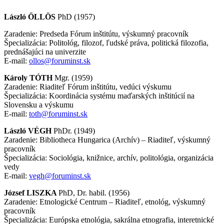
László
ÖLLÖS
PhD (1957)
Zaradenie: Predseda Fórum inštitútu, výskumný pracovník
Špecializácia: Politológ, filozof, ľudské práva, politická filozofia,
prednášajúci na univerzite
E-mail:
ollos@foruminst.sk
Károly
TÓTH
Mgr. (1959)
Zaradenie: Riaditeľ Fórum inštitútu, vedúci výskumu
Špecializácia: Koordinácia systému maďarských inštitúcií na
Slovensku a výskumu
E-mail:
toth@foruminst.sk
László
VÉGH
PhDr. (1949)
Zaradenie: Bibliotheca Hungarica (Archív) – Riaditeľ, výskumný
pracovník
Špecializácia: Sociológia, knižnice, archív, politológia, organizácia
vedy
E-mail:
vegh@foruminst.sk
József
LISZKA
PhD, Dr. habil. (1956)
Zaradenie: Etnologické Centrum – Riaditeľ, etnológ, výskumný
pracovník
Špecializácia: Európska etnológia, sakrálna etnografia, interetnické