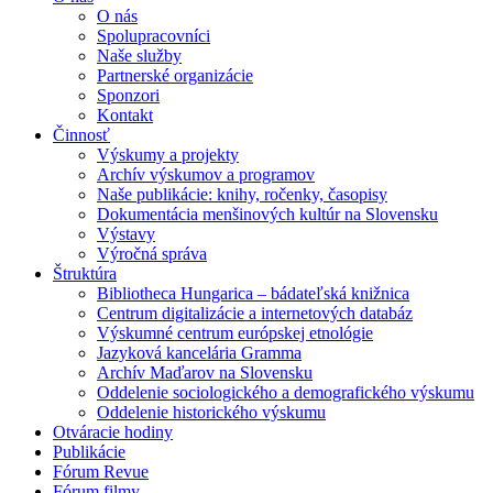
O nás
Spolupracovníci
Naše služby
Partnerské organizácie
Sponzori
Kontakt
Činnosť
Výskumy a projekty
Archív výskumov a programov
Naše publikácie: knihy, ročenky, časopisy
Dokumentácia menšinových kultúr na Slovensku
Výstavy
Výročná správa
Štruktúra
Bibliotheca Hungarica – bádateľská knižnica
Centrum digitalizácie a internetových databáz
Výskumné centrum európskej etnológie
Jazyková kancelária Gramma
Archív Maďarov na Slovensku
Oddelenie sociologického a demografického výskumu
Oddelenie historického výskumu
Otváracie hodiny
Publikácie
Fórum Revue
Fórum filmy