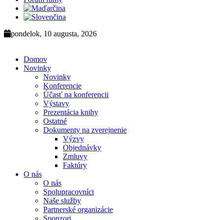
pondelok, 10 augusta, 2026
Domov
Novinky
Novinky
Konferencie
Účasť na konferencii
Výstavy
Prezentácia knihy
Ostatné
Dokumenty na zverejnenie
Výzvy
Objednávky
Zmluvy
Faktúry
O nás
O nás
Spolupracovníci
Naše služby
Partnerské organizácie
Sponzori