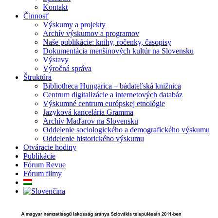
Kontakt
Činnosť
Výskumy a projekty
Archív výskumov a programov
Naše publikácie: knihy, ročenky, časopisy
Dokumentácia menšinových kultúr na Slovensku
Výstavy
Výročná správa
Štruktúra
Bibliotheca Hungarica – bádateľská knižnica
Centrum digitalizácie a internetových databáz
Výskumné centrum európskej etnológie
Jazyková kancelária Gramma
Archív Maďarov na Slovensku
Oddelenie sociologického a demografického výskumu
Oddelenie historického výskumu
Otváracie hodiny
Publikácie
Fórum Revue
Fórum filmy