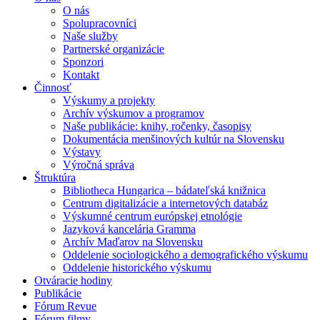
O nás
Spolupracovníci
Naše služby
Partnerské organizácie
Sponzori
Kontakt
Činnosť
Výskumy a projekty
Archív výskumov a programov
Naše publikácie: knihy, ročenky, časopisy
Dokumentácia menšinových kultúr na Slovensku
Výstavy
Výročná správa
Štruktúra
Bibliotheca Hungarica – bádateľská knižnica
Centrum digitalizácie a internetových databáz
Výskumné centrum európskej etnológie
Jazyková kancelária Gramma
Archív Maďarov na Slovensku
Oddelenie sociologického a demografického výskumu
Oddelenie historického výskumu
Otváracie hodiny
Publikácie
Fórum Revue
Fórum filmy