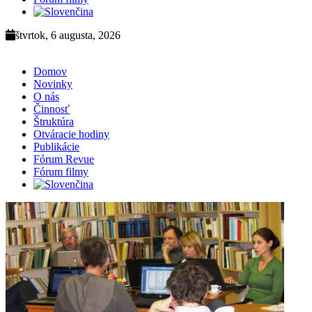
štvrtok, 6 augusta, 2026
Domov
Novinky
O nás
Činnosť
Štruktúra
Otváracie hodiny
Publikácie
Fórum Revue
Fórum filmy