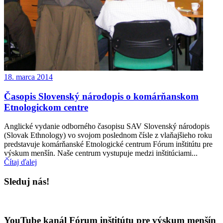
18. marca 2014
Časopis Slovenský národopis o komárňanskom
Etnologickom centre
Anglické vydanie odborného časopisu SAV Slovenský národopis
(Slovak Ethnology) vo svojom poslednom čísle z vlaňajšieho roku
predstavuje komárňanské Etnologické centrum Fórum inštitútu pre
výskum menšín. Naše centrum vystupuje medzi inštitúciami...
Čítaj ďalej
Sleduj nás!
YouTube kanál Fórum inštitútu pre výskum menšín