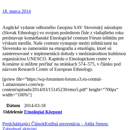
18. marca 2014
Anglické vydanie odborného časopisu SAV Slovenský národopis
(Slovak Ethnology) vo svojom poslednom čísle z vlaňajšieho roku
predstavuje komárňanské Etnologické centrum Fórum inštitútu pre
výskum menšín. Naše centrum vystupuje medzi inštitúciami na
Slovensku so zameraním na etnografiu a etnológiu, ktoré sú
zainteresované v implementácii dohody s medzinárodnou kultúrnou
organizáciou UNESCO. Kapitolu o Etnologickom centre v
Komárne si môžete prečítať na stránkach 574–575, v článku pod
názvom Research Centre of European Ethnology.
[gview file=“https://wp-foruminst-forum.s3.eu-central-
1.amazonaws.com/wp-
content/uploads/2014/03/15145230/etno5.pdf“ height=“700px“
width=“100%“]
Dátum
2014-03-18
Oddelenie
Etnológiai Központ
Predchádzajúci Článok
Knižná prezentácia – Attila Simon:
Zabudnutí aktivisti