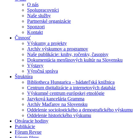
O nás
Spolupracovníci
Naše služby
Partnerské organizácie
Sponzori
Kontakt
Činnosť
Výskumy a projekty
Archív výskumov a programov
Naše publikácie: knihy, ročenky, časopisy
Dokumentácia menšinových kultúr na Slovensku
Výstavy
Výročná správa
Štruktúra
Bibliotheca Hungarica – bádateľská knižnica
Centrum digitalizácie a internetových databáz
Výskumné centrum európskej etnológie
Jazyková kancelária Gramma
Archív Maďarov na Slovensku
Oddelenie sociologického a demografického výskumu
Oddelenie historického výskumu
Otváracie hodiny
Publikácie
Fórum Revue
Fórum filmy