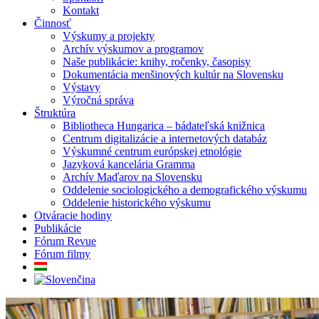
Kontakt
Činnosť
Výskumy a projekty
Archív výskumov a programov
Naše publikácie: knihy, ročenky, časopisy
Dokumentácia menšinových kultúr na Slovensku
Výstavy
Výročná správa
Štruktúra
Bibliotheca Hungarica – bádateľská knižnica
Centrum digitalizácie a internetových databáz
Výskumné centrum európskej etnológie
Jazyková kancelária Gramma
Archív Maďarov na Slovensku
Oddelenie sociologického a demografického výskumu
Oddelenie historického výskumu
Otváracie hodiny
Publikácie
Fórum Revue
Fórum filmy