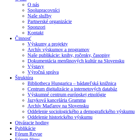
O nás
Spolupracovníci
Naše služby
Partnerské organizácie
Sponzori
Kontakt
Činnosť
Výskumy a projekty
Archív výskumov a programov
Naše publikácie: knihy, ročenky, časopisy
Dokumentácia menšinových kultúr na Slovensku
Výstavy
Výročná správa
Štruktúra
Bibliotheca Hungarica – bádateľská knižnica
Centrum digitalizácie a internetových databáz
Výskumné centrum európskej etnológie
Jazyková kancelária Gramma
Archív Maďarov na Slovensku
Oddelenie sociologického a demografického výskumu
Oddelenie historického výskumu
Otváracie hodiny
Publikácie
Fórum Revue
Fórum filmy