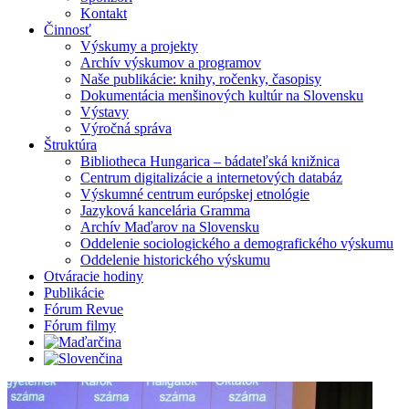
Kontakt
Činnosť
Výskumy a projekty
Archív výskumov a programov
Naše publikácie: knihy, ročenky, časopisy
Dokumentácia menšinových kultúr na Slovensku
Výstavy
Výročná správa
Štruktúra
Bibliotheca Hungarica – bádateľská knižnica
Centrum digitalizácie a internetových databáz
Výskumné centrum európskej etnológie
Jazyková kancelária Gramma
Archív Maďarov na Slovensku
Oddelenie sociologického a demografického výskumu
Oddelenie historického výskumu
Otváracie hodiny
Publikácie
Fórum Revue
Fórum filmy