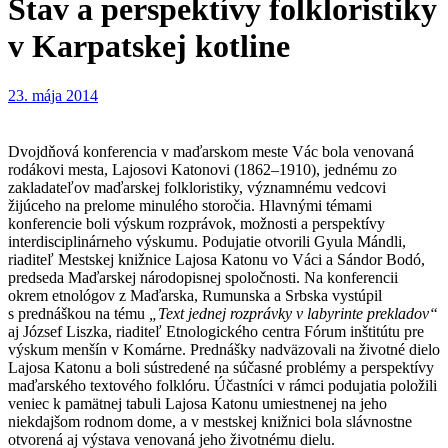
Stav a perspektívy folkloristiky
v Karpatskej kotline
23. mája 2014
Dvojdňová konferencia v maďarskom meste Vác bola venovaná
rodákovi mesta, Lajosovi Katonovi (1862–1910), jednému zo
zakladateľov maďarskej folkloristiky, významnému vedcovi
žijúceho na prelome minulého storočia. Hlavnými témami
konferencie boli výskum rozprávok, možnosti a perspektívy
interdisciplinárneho výskumu. Podujatie otvorili Gyula Mándli,
riaditeľ Mestskej knižnice Lajosa Katonu vo Váci a Sándor Bodó,
predseda Maďarskej národopisnej spoločnosti. Na konferencii
okrem etnológov z Maďarska, Rumunska a Srbska vystúpil
s prednáškou na tému
„Text jednej rozprávky v labyrinte prekladov“
aj József Liszka, riaditeľ Etnologického centra Fórum inštitútu pre
výskum menšín v Komárne. Prednášky nadväzovali na životné dielo
Lajosa Katonu a boli sústredené na súčasné problémy a perspektívy
maďarského textového folklóru. Účastníci v rámci podujatia položili
veniec k pamätnej tabuli Lajosa Katonu umiestnenej na jeho
niekdajšom rodnom dome, a v mestskej knižnici bola slávnostne
otvorená aj výstava venovaná jeho životnému dielu.