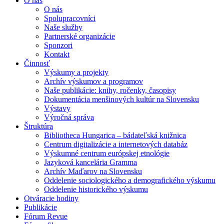
O nás
O nás
Spolupracovníci
Naše služby
Partnerské organizácie
Sponzori
Kontakt
Činnosť
Výskumy a projekty
Archív výskumov a programov
Naše publikácie: knihy, ročenky, časopisy
Dokumentácia menšinových kultúr na Slovensku
Výstavy
Výročná správa
Štruktúra
Bibliotheca Hungarica – bádateľská knižnica
Centrum digitalizácie a internetových databáz
Výskumné centrum európskej etnológie
Jazyková kancelária Gramma
Archív Maďarov na Slovensku
Oddelenie sociologického a demografického výskumu
Oddelenie historického výskumu
Otváracie hodiny
Publikácie
Fórum Revue