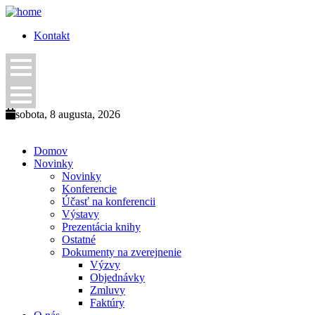
Kontakt
sobota, 8 augusta, 2026
Domov
Novinky
Novinky
Konferencie
Účasť na konferencii
Výstavy
Prezentácia knihy
Ostatné
Dokumenty na zverejnenie
Výzvy
Objednávky
Zmluvy
Faktúry