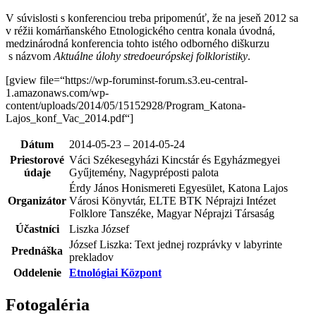
V súvislosti s konferenciou treba pripomenúť, že na jeseň 2012 sa
v réžii komárňanského Etnologického centra konala úvodná,
medzinárodná konferencia tohto istého odborného diškurzu
s názvom
Aktuálne úlohy stredoeurópskej folkloristiky
.
[gview file=“https://wp-foruminst-forum.s3.eu-central-
1.amazonaws.com/wp-
content/uploads/2014/05/15152928/Program_Katona-
Lajos_konf_Vac_2014.pdf“]
Dátum
2014-05-23 – 2014-05-24
Priestorové
Váci Székesegyházi Kincstár és Egyházmegyei
údaje
Gyűjtemény, Nagypréposti palota
Érdy János Honismereti Egyesület, Katona Lajos
Organizátor
Városi Könyvtár, ELTE BTK Néprajzi Intézet
Folklore Tanszéke, Magyar Néprajzi Társaság
Účastníci
Liszka József
József Liszka: Text jednej rozprávky v labyrinte
Prednáška
prekladov
Oddelenie
Etnológiai Központ
Fotogaléria