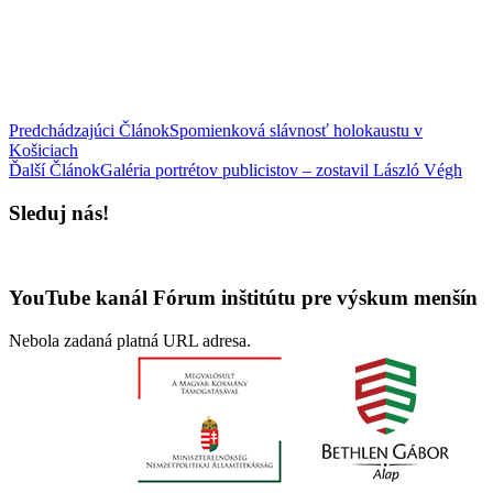
Predchádzajúci Článok
Spomienková slávnosť holokaustu v
Košiciach
Ďalší Článok
Galéria portrétov publicistov – zostavil László Végh
Sleduj nás!
YouTube kanál Fórum inštitútu pre výskum menšín
Nebola zadaná platná URL adresa.