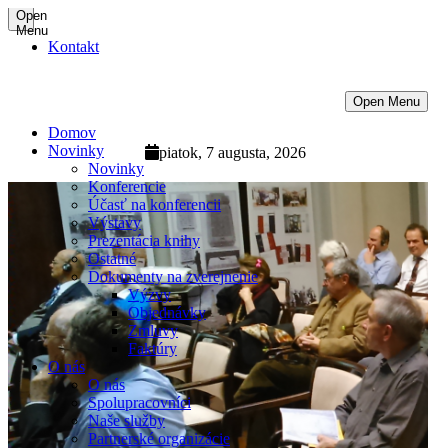
Open
Menu
Kontakt
Open Menu
Domov
Novinky
piatok, 7 augusta, 2026
Novinky
Konferencie
Účasť na konferencii
Výstavy
Prezentácia knihy
Ostatné
Dokumenty na zverejnenie
Výzvy
Objednávky
Zmluvy
Faktúry
O nás
O nás
Spolupracovníci
Naše služby
Partnerské organizácie