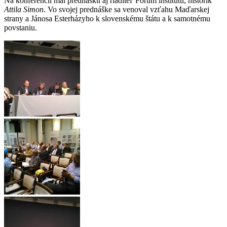
Na konferencii mal prednášku aj riaditeľ Fórum inštitútu, historik
Attila Simon
. Vo svojej prednáške sa venoval vzťahu Maďarskej
strany a Jánosa Esterházyho k slovenskému štátu a k samotnému
povstaniu.