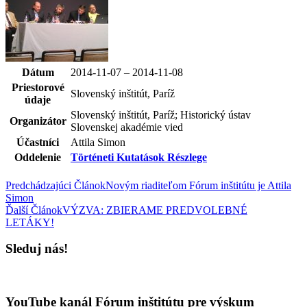
Dátum
2014-11-07 – 2014-11-08
Priestorové
Slovenský inštitút, Paríž
údaje
Slovenský inštitút, Paríž; Historický ústav
Organizátor
Slovenskej akadémie vied
Účastníci
Attila Simon
Oddelenie
Történeti Kutatások Részlege
Predchádzajúci Článok
Novým riaditeľom Fórum inštitútu je Attila
Simon
Ďalší Článok
VÝZVA: ZBIERAME PREDVOLEBNÉ
LETÁKY!
Sleduj nás!
YouTube kanál Fórum inštitútu pre výskum