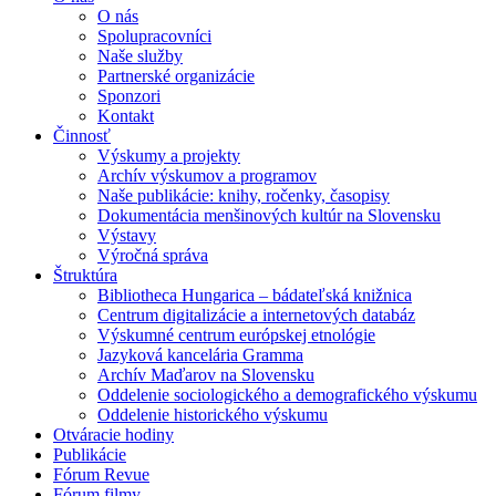
O nás
Spolupracovníci
Naše služby
Partnerské organizácie
Sponzori
Kontakt
Činnosť
Výskumy a projekty
Archív výskumov a programov
Naše publikácie: knihy, ročenky, časopisy
Dokumentácia menšinových kultúr na Slovensku
Výstavy
Výročná správa
Štruktúra
Bibliotheca Hungarica – bádateľská knižnica
Centrum digitalizácie a internetových databáz
Výskumné centrum európskej etnológie
Jazyková kancelária Gramma
Archív Maďarov na Slovensku
Oddelenie sociologického a demografického výskumu
Oddelenie historického výskumu
Otváracie hodiny
Publikácie
Fórum Revue
Fórum filmy