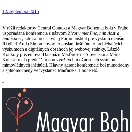
12. septembra 2015
V réžii redaktorov Central Context a Magyar Bohémia bola v Prahe
usporiadaná konferencia s názvom
Život v menšine, minulosť a
budúcnosť
, kde sa predstavil aj Fórum inštitút pre výskum menšín.
Riaditeľ Attila Simon hovoril o poslaní inštitútu, o prebiehajúcich
výskumoch a digitálnych obsahoch jej webovej stránky, László
Konkoly prezentoval Databázu Maďarov na Slovensku a Mária
Kulcsár mala prednášku o nevyužitých možnostiach systému
mimovládnych inštitúcií. Hlavný garant konferencie bol mimoriadny
a splnomocnený veľvyslanec Maďarska Tibor Pető.