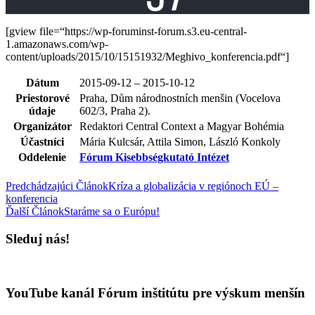
[gview file=“https://wp-foruminst-forum.s3.eu-central-
1.amazonaws.com/wp-
content/uploads/2015/10/15151932/Meghivo_konferencia.pdf“]
Dátum
2015-09-12 – 2015-10-12
Priestorové
Praha, Dům národnostních menšin (Vocelova
údaje
602/3, Praha 2).
Organizátor
Redaktori Central Context a Magyar Bohémia
Účastníci
Mária Kulcsár, Attila Simon, László Konkoly
Oddelenie
Fórum Kisebbségkutató Intézet
Predchádzajúci Článok
Kríza a globalizácia v regiónoch EÚ –
konferencia
Ďalší Článok
Staráme sa o Európu!
Sleduj nás!
YouTube kanál Fórum inštitútu pre výskum menšín