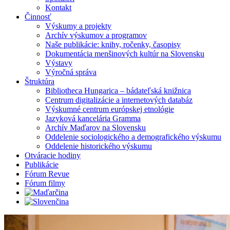
Kontakt
Činnosť
Výskumy a projekty
Archív výskumov a programov
Naše publikácie: knihy, ročenky, časopisy
Dokumentácia menšinových kultúr na Slovensku
Výstavy
Výročná správa
Štruktúra
Bibliotheca Hungarica – bádateľská knižnica
Centrum digitalizácie a internetových databáz
Výskumné centrum európskej etnológie
Jazyková kancelária Gramma
Archív Maďarov na Slovensku
Oddelenie sociologického a demografického výskumu
Oddelenie historického výskumu
Otváracie hodiny
Publikácie
Fórum Revue
Fórum filmy