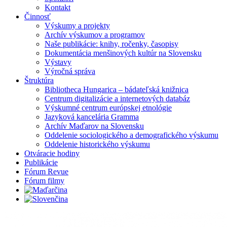
Kontakt
Činnosť
Výskumy a projekty
Archív výskumov a programov
Naše publikácie: knihy, ročenky, časopisy
Dokumentácia menšinových kultúr na Slovensku
Výstavy
Výročná správa
Štruktúra
Bibliotheca Hungarica – bádateľská knižnica
Centrum digitalizácie a internetových databáz
Výskumné centrum európskej etnológie
Jazyková kancelária Gramma
Archív Maďarov na Slovensku
Oddelenie sociologického a demografického výskumu
Oddelenie historického výskumu
Otváracie hodiny
Publikácie
Fórum Revue
Fórum filmy