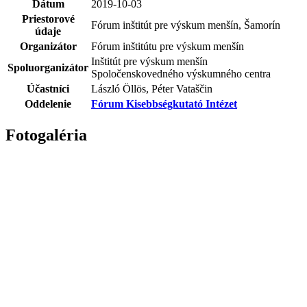
Dátum
2019-10-03
Priestorové
Fórum inštitút pre výskum menšín, Šamorín
údaje
Organizátor
Fórum inštitútu pre výskum menšín
Inštitút pre výskum menšín
Spoluorganizátor
Spoločenskovedného výskumného centra
Účastníci
László Öllös, Péter Vataščin
Oddelenie
Fórum Kisebbségkutató Intézet
Fotogaléria