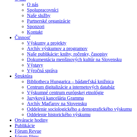
O nás
Spolupracovníci
Naše služby
Partnerské organizácie
Sponzori
Kontakt
Činnosť
Výskumy a projekty
Archív výskumov a programov
Naše publikácie: knihy, ročenky, časopisy
Dokumentácia menšinových kultúr na Slovensku
Výstavy
Výročná správa
Štruktúra
Bibliotheca Hungarica – bádateľská knižnica
Centrum digitalizácie a internetových databáz
Výskumné centrum európskej etnológie
Jazyková kancelária Gramma
Archív Maďarov na Slovensku
Oddelenie sociologického a demografického výskumu
Oddelenie historického výskumu
Otváracie hodiny
Publikácie
Fórum Revue
Fórum filmy