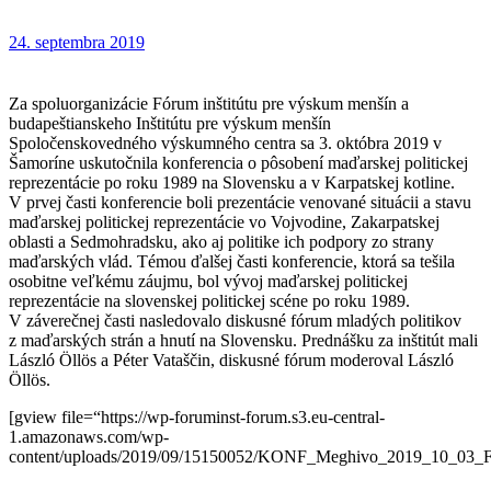
24. septembra 2019
Za spoluorganizácie Fórum inštitútu pre výskum menšín a
budapeštianskeho Inštitútu pre výskum menšín
Spoločenskovedného výskumného centra sa 3. októbra 2019 v
Šamoríne uskutočnila konferencia o pôsobení maďarskej politickej
reprezentácie po roku 1989 na Slovensku a v Karpatskej kotline.
V prvej časti konferencie boli prezentácie venované situácii a stavu
maďarskej politickej reprezentácie vo Vojvodine, Zakarpatskej
oblasti a Sedmohradsku, ako aj politike ich podpory zo strany
maďarských vlád. Témou ďalšej časti konferencie, ktorá sa tešila
osobitne veľkému záujmu, bol vývoj maďarskej politickej
reprezentácie na slovenskej politickej scéne po roku 1989.
V záverečnej časti nasledovalo diskusné fórum mladých politikov
z maďarských strán a hnutí na Slovensku. Prednášku za inštitút mali
László Öllös a Péter Vataščin, diskusné fórum moderoval László
Öllös.
[gview file=“https://wp-foruminst-forum.s3.eu-central-
1.amazonaws.com/wp-
content/uploads/2019/09/15150052/KONF_Meghivo_2019_10_03_F